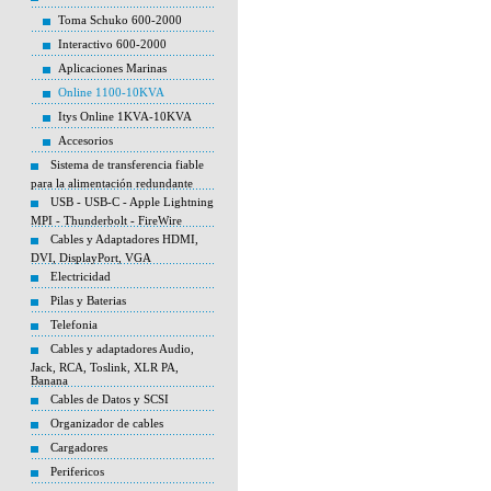
Toma Schuko 600-2000
Interactivo 600-2000
Aplicaciones Marinas
Online 1100-10KVA
Itys Online 1KVA-10KVA
Accesorios
Sistema de transferencia fiable
para la alimentación redundante
USB - USB-C - Apple Lightning
MPI - Thunderbolt - FireWire
Cables y Adaptadores HDMI,
DVI, DisplayPort, VGA
Electricidad
Pilas y Baterias
Telefonia
Cables y adaptadores Audio,
Jack, RCA, Toslink, XLR PA,
Banana
Cables de Datos y SCSI
Organizador de cables
Cargadores
Perifericos