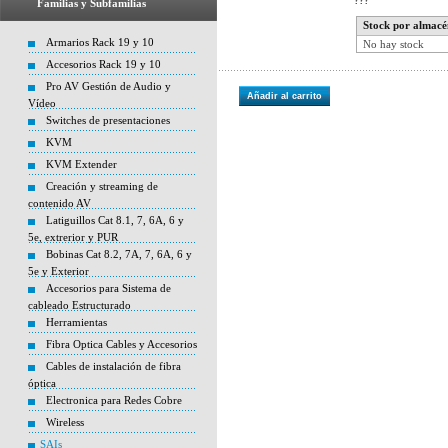
???
Familias y Subfamilias
Stock por almacé
Armarios Rack 19 y 10
No hay stock
Accesorios Rack 19 y 10
Pro AV Gestión de Audio y
Añadir al carrito
Vídeo
Switches de presentaciones
KVM
KVM Extender
Creación y streaming de
contenido AV
Latiguillos Cat 8.1, 7, 6A, 6 y
5e, extrerior y PUR
Bobinas Cat 8.2, 7A, 7, 6A, 6 y
5e y Exterior
Accesorios para Sistema de
cableado Estructurado
Herramientas
Fibra Optica Cables y Accesorios
Cables de instalación de fibra
óptica
Electronica para Redes Cobre
Wireless
SAIs