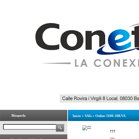
Búsqueda
Inicio
»
SAIs
»
Online 1100-10KVA
???