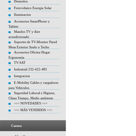
Domotica
Fotovoltaico Energia Solar
Iluminacion
Accesorios SmartPhone y
Tablets
Mandos TV y Aire
acondicionado
Soportes de TV-Monitor Pared
Mesa Exterior Suelo o Techo
Accesorios Oficina Hogar
Ergonomia
TV-SAT
Industrial 232-422-485
Integracion
E-Mobility Cables y cargadores
para Vehiculos
Seguridad Laboral e Higiene,
Clima Tiempo, Medio ambiente
>>> NOVEDADES >>>
>>> MÁS VENDIDOS >>>
Cuenta