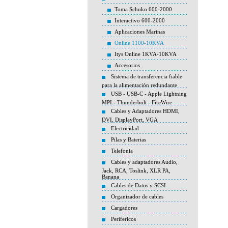
Toma Schuko 600-2000
Interactivo 600-2000
Aplicaciones Marinas
Online 1100-10KVA
Itys Online 1KVA-10KVA
Accesorios
Sistema de transferencia fiable
para la alimentación redundante
USB - USB-C - Apple Lightning
MPI - Thunderbolt - FireWire
Cables y Adaptadores HDMI,
DVI, DisplayPort, VGA
Electricidad
Pilas y Baterias
Telefonia
Cables y adaptadores Audio,
Jack, RCA, Toslink, XLR PA,
Banana
Cables de Datos y SCSI
Organizador de cables
Cargadores
Perifericos