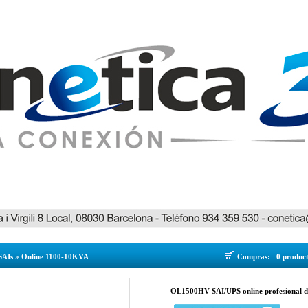
SAIs
»
Online 1100-10KVA
Compras:
0 produc
OL1500HV SAI/UPS online profesional 