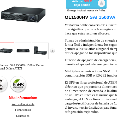
OL1500HV
SAI 1500VA
Verdadera doble conversión: el facto
que significa que toda la energía sum
hace que estas resulten eficaces.
Tomas de administración de energía 
forma fácil e independiente los segm
permite a los usuarios alargar el tiem
crítica apagando los dispositivos que
Función de apagado de emergencia (E
permite el apagado de emergencia de
hv aten SAI 1500VA 1500W Online
ional Online ATEN
Múltiples comunicaciones SNMP + US
comunicación USB o RS-232 funcione
El UPS en línea profesional de ATEN
eléctrico que proporciona alimentac
de alimentación de entrada, o la alim
de un UPS en línea es la misma que la
Más información:
embargo, el UPS en línea profesional
cargador/rectificador de batería de C
Web del fabricante
el inversor están diseñados para fun
Ficha técnica
refrigeración mejorados.
Estamos en: