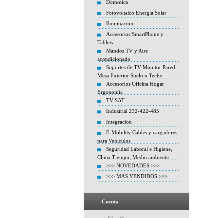
Domotica
Fotovoltaico Energia Solar
Iluminacion
Accesorios SmartPhone y
Tablets
Mandos TV y Aire
acondicionado
Soportes de TV-Monitor Pared
Mesa Exterior Suelo o Techo
Accesorios Oficina Hogar
Ergonomia
TV-SAT
Industrial 232-422-485
Integracion
E-Mobility Cables y cargadores
para Vehiculos
Seguridad Laboral e Higiene,
Clima Tiempo, Medio ambiente
>>> NOVEDADES >>>
>>> MÁS VENDIDOS >>>
Cuenta