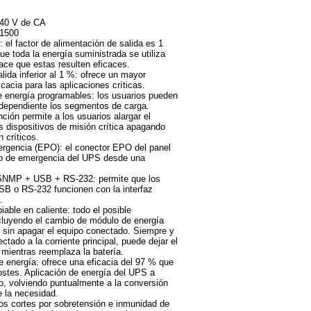
240 V de CA
 1500
 el factor de alimentación de salida es 1
ue toda la energía suministrada se utiliza
ace que estas resulten eficaces.
lida inferior al 1 %: ofrece un mayor
cacia para las aplicaciones críticas.
 energía programables: los usuarios pueden
independiente los segmentos de carga.
ción permite a los usuarios alargar el
os dispositivos de misión crítica apagando
 críticos.
rgencia (EPO): el conector EPO del panel
do de emergencia del UPS desde una
 SNMP + USB + RS-232: permite que los
B o RS-232 funcionen con la interfaz
.
iable en caliente: todo el posible
cluyendo el cambio de módulo de energía
r sin apagar el equipo conectado. Siempre y
tado a la corriente principal, puede dejar el
mientras reemplaza la batería.
 energía: ofrece una eficacia del 97 % que
ostes. Aplicación de energía del UPS a
o, volviendo puntualmente a la conversión
e la necesidad.
los cortes por sobretensión e inmunidad de