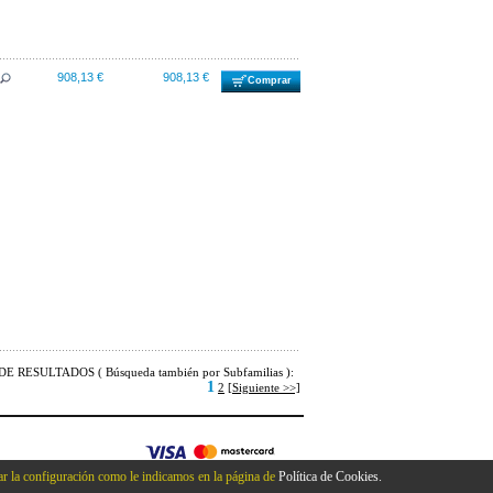
908,13 €
908,13 €
Comprar
E RESULTADOS ( Búsqueda también por Subfamilias ):
1
2
[Siguiente >>]
r la configuración como le indicamos en la página de
Política de Cookies.