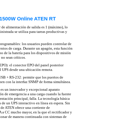
 1500W Online ATEN RT
r de alimentación de salida es 1 (máximo), lo
inistrada se utiliza para tareas productivas y
programables: los usuarios pueden controlar de
entos de carga. Durante un apagón, esta función
po de la batería para los dispositivos de misión
 no sean críticos.
PO): el conector EPO del panel posterior
l UPS desde una ubicación remota.
B + RS-232: permite que los puertos de
n con la interfaz SNMP de forma simultánea.
 es un innovador y excepcional aparato
ión de emergencia a una carga cuando la fuente
entación principal, falla. La tecnología básica
 de un UPS interactivo en línea en espera. Sin
 de ATEN ofrece una corriente de
A a CC mucho mayor, en la que el rectificador y
cionar de manera continuada con sistemas de