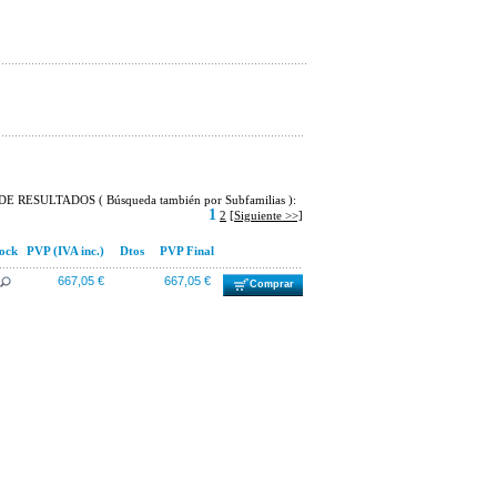
E RESULTADOS ( Búsqueda también por Subfamilias ):
1
2
[Siguiente >>]
ock
PVP (IVA inc.)
Dtos
PVP Final
667,05 €
667,05 €
Comprar