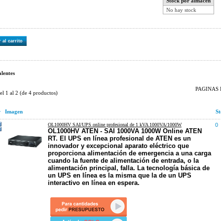
Stock por almacén
No hay stock
 al carrito
lentes
PAGINAS D
del
1
al
2
(de
4
productos)
r
Imagen
St
OL1000HV SAI/UPS online profesional de 1 kVA 1000VA/1000W
0
OL1000HV ATEN - SAI 1000VA 1000W Online ATEN
RT. El UPS en línea profesional de ATEN es un
innovador y excepcional aparato eléctrico que
proporciona alimentación de emergencia a una carga
cuando la fuente de alimentación de entrada, o la
alimentación principal, falla. La tecnología básica de
un UPS en línea es la misma que la de un UPS
interactivo en línea en espera.