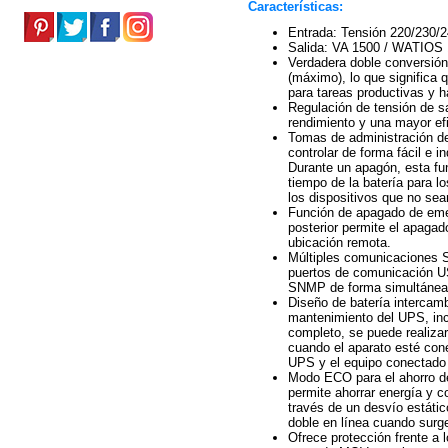
Características:
Entrada: Tensión 220/230/
Salida: VA 1500 / WATIOS
Verdadera doble conversión:
(máximo), lo que significa q
para tareas productivas y h
Regulación de tensión de sa
rendimiento y una mayor efi
Tomas de administración de
controlar de forma fácil e 
Durante un apagón, esta fun
tiempo de la batería para l
los dispositivos que no sean
Función de apagado de eme
posterior permite el apaga
ubicación remota.
Múltiples comunicaciones
puertos de comunicación US
SNMP de forma simultánea
Diseño de batería intercamb
mantenimiento del UPS, in
completo, se puede realiza
cuando el aparato esté conec
UPS y el equipo conectado 
Modo ECO para el ahorro de
permite ahorrar energía y c
través de un desvío estátic
doble en línea cuando surg
Ofrece protección frente a 