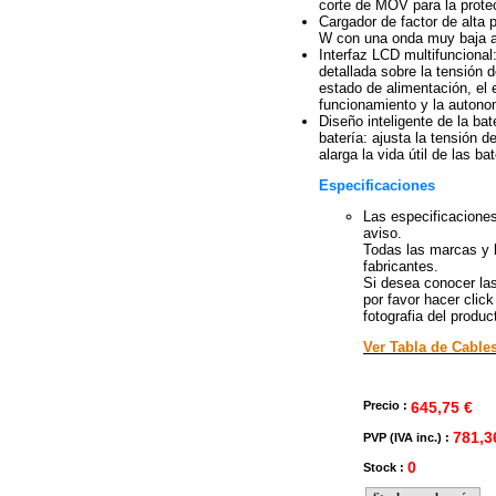
corte de MOV para la prote
Cargador de factor de alta
W con una onda muy baja al
Interfaz LCD multifuncional
detallada sobre la tensión d
estado de alimentación, el 
funcionamiento y la autono
Diseño inteligente de la bat
batería: ajusta la tensión d
alarga la vida útil de las bat
Especificaciones
Las especificaciones
aviso.
Todas las marcas y 
fabricantes.
Si desea conocer las
por favor hacer cli
fotografia del produc
Ver Tabla de Cable
Precio :
645,75 €
781,3
PVP (IVA inc.) :
0
Stock :