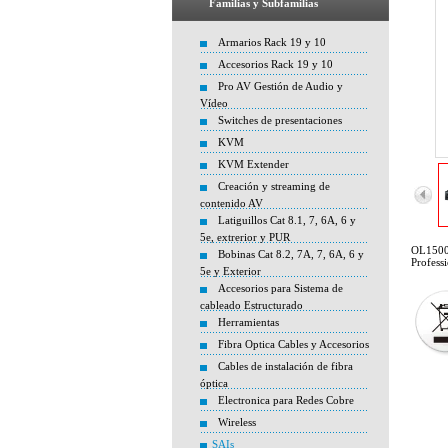
Familias y Subfamilias
Armarios Rack 19 y 10
Accesorios Rack 19 y 10
Pro AV Gestión de Audio y
Vídeo
Switches de presentaciones
KVM
KVM Extender
Creación y streaming de
contenido AV
Latiguillos Cat 8.1, 7, 6A, 6 y
5e, extrerior y PUR
OL1500
Bobinas Cat 8.2, 7A, 7, 6A, 6 y
Profess
5e y Exterior
Accesorios para Sistema de
cableado Estructurado
Herramientas
Fibra Optica Cables y Accesorios
Cables de instalación de fibra
óptica
Electronica para Redes Cobre
Wireless
SAIs