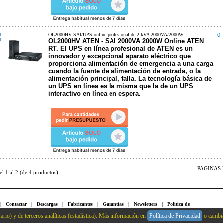
OL2000HV SAI/UPS online profesional de 2 kVA 2000VA/2000W
0
OL2000HV ATEN - SAI 2000VA 2000W Online ATEN
RT. El UPS en línea profesional de ATEN es un
innovador y excepcional aparato eléctrico que
proporciona alimentación de emergencia a una carga
cuando la fuente de alimentación de entrada, o la
alimentación principal, falla. La tecnología básica de
un UPS en línea es la misma que la de un UPS
interactivo en línea en espera.
PAGINAS D
del
1
al
2
(de
4
productos)
|
Contactar
|
Descargas
|
Fabricantes
|
Garantías
|
Newsletters
|
Política de
|
Sitemap
|
Solicitar Presupuesto
|
Suscripción Boletín
|
Crear Cuenta
|
Identificarse
ario) y de terceros analíticas (estadística). Más información en
Política de Privacidad
o cambia