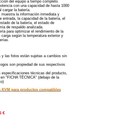
cción del equipo a tiempo completo.
 potencia con una capacidad de hasta 1000
 cargar la batería.
: muestra la información inmediata y
e entrada, la capacidad de la batería, el
estado de la batería, el estado de
mía de respaldo analizada.
ería para optimizar el rendimiento de la
e carga según la temperatura exterior y
erías.
 y las fotos están sujetas a cambios sin
logos son propiedad de sus respectivos
 especificaciones técnicas del producto,
ck en "FICHA TÉCNICA" (debajo de la
to)
s KVM para productos compatibles
6 €