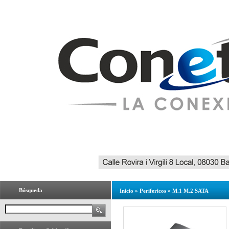
Búsqueda
Inicio
»
Perifericos
»
M.1 M.2 SATA