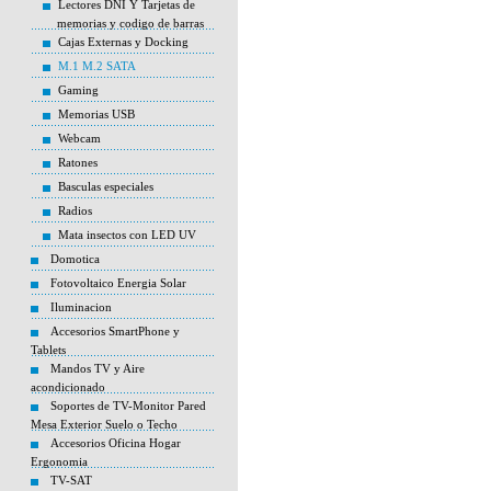
Lectores DNI Y Tarjetas de
memorias y codigo de barras
Cajas Externas y Docking
M.1 M.2 SATA
Gaming
Memorias USB
Webcam
Ratones
Basculas especiales
Radios
Mata insectos con LED UV
Domotica
Fotovoltaico Energia Solar
Iluminacion
Accesorios SmartPhone y
Tablets
Mandos TV y Aire
acondicionado
Soportes de TV-Monitor Pared
Mesa Exterior Suelo o Techo
Accesorios Oficina Hogar
Ergonomia
TV-SAT