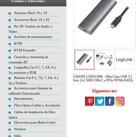
Familias y Subfamilias
Armarios Rack 19 y 10
Accesorios Rack 19 y 10
Pro AV Gestión de Audio y
Vídeo
Switches de presentaciones
KVM
KVM Extender
Creación y streaming de
contenido AV
Latiguillos Cat 8.1, 7, 6A, 6 y
5e, extrerior y PUR
UA0389 LOGILINK - Mini Caja USB 3.2
Bobinas Cat 8.2, 7A, 7, 6A, 6 y
Gen 2x1 SSD USB-C a PCIe NVMe/SATA
5e y Exterior
Accesorios para Sistema de
Síguenos en:
cableado Estructurado
Herramientas
Fibra Optica Cables y Accesorios
Cables de instalación de fibra
óptica
Electronica para Redes Cobre
Wireless
SAIs