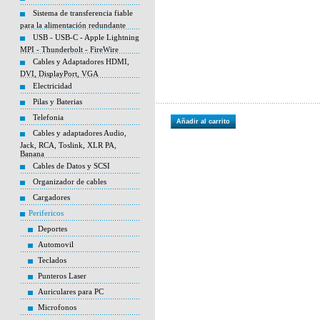
Sistema de transferencia fiable
para la alimentación redundante
USB - USB-C - Apple Lightning
MPI - Thunderbolt - FireWire
Cables y Adaptadores HDMI,
DVI, DisplayPort, VGA
Electricidad
Pilas y Baterias
Telefonia
Añadir al carrito
Cables y adaptadores Audio,
Jack, RCA, Toslink, XLR PA,
Banana
Cables de Datos y SCSI
Organizador de cables
Cargadores
Perifericos
Deportes
Automovil
Teclados
Punteros Laser
Auriculares para PC
Microfonos