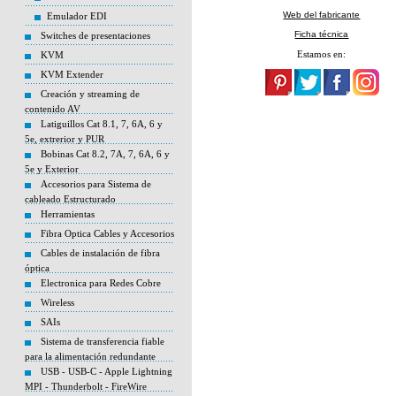
Web del fabricante
Emulador EDI
Ficha técnica
Switches de presentaciones
Estamos en:
KVM
KVM Extender
Creación y streaming de
contenido AV
Latiguillos Cat 8.1, 7, 6A, 6 y
5e, extrerior y PUR
Bobinas Cat 8.2, 7A, 7, 6A, 6 y
5e y Exterior
Accesorios para Sistema de
cableado Estructurado
Herramientas
Fibra Optica Cables y Accesorios
Cables de instalación de fibra
óptica
Electronica para Redes Cobre
Wireless
SAIs
Sistema de transferencia fiable
para la alimentación redundante
USB - USB-C - Apple Lightning
MPI - Thunderbolt - FireWire