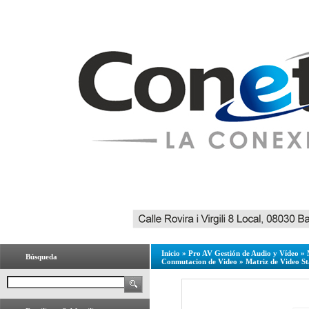
Inicio
»
Pro AV Gestión de Audio y Vídeo
»
Búsqueda
Conmutacion de Video
»
Matriz de Video S