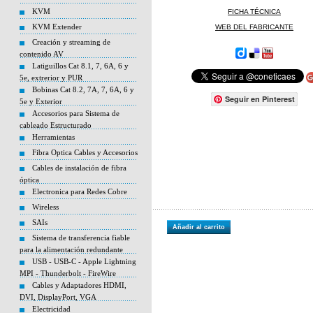
KVM
FICHA TÉCNICA
KVM Extender
WEB DEL FABRICANTE
Creación y streaming de
contenido AV
Latiguillos Cat 8.1, 7, 6A, 6 y
5e, extrerior y PUR
Bobinas Cat 8.2, 7A, 7, 6A, 6 y
Seguir en Pinterest
5e y Exterior
Accesorios para Sistema de
cableado Estructurado
Herramientas
Fibra Optica Cables y Accesorios
Cables de instalación de fibra
óptica
Electronica para Redes Cobre
Wireless
SAIs
Añadir al carrito
Sistema de transferencia fiable
para la alimentación redundante
USB - USB-C - Apple Lightning
MPI - Thunderbolt - FireWire
Cables y Adaptadores HDMI,
DVI, DisplayPort, VGA
Electricidad