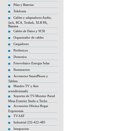
Pilas y Baterias
Telefonia
Cables y adaptadores Audio,
Jack, RCA, Toslink, XLR PA,
Banana
Cables de Datos y SCSI
Organizador de cables
Cargadores
Perifericos
Domotica
Fotovoltaico Energia Solar
Iluminacion
Accesorios SmartPhone y
Tablets
Mandos TV y Aire
acondicionado
Soportes de TV-Monitor Pared
Mesa Exterior Suelo o Techo
Accesorios Oficina Hogar
Ergonomia
TV-SAT
Industrial 232-422-485
Integracion