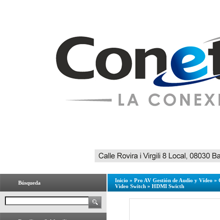
Inicio
»
Pro AV Gestión de Audio y Vídeo
»
Búsqueda
Video Switch
»
HDMI Swicth