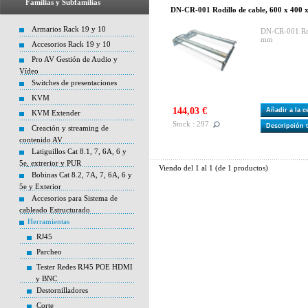
Familias y Subfamilias
DN-CR-001 Rodillo de cable, 600 x 400 
Armarios Rack 19 y 10
DN-CR-001 Rod
mm
Accesorios Rack 19 y 10
Pro AV Gestión de Audio y
Vídeo
Switches de presentaciones
KVM
144,03 €
Añadir a la 
KVM Extender
Stock : 297
Descripción 
Creación y streaming de
contenido AV
Latiguillos Cat 8.1, 7, 6A, 6 y
5e, extrerior y PUR
Viendo del
1
al
1
(de
1
productos)
Bobinas Cat 8.2, 7A, 7, 6A, 6 y
5e y Exterior
Accesorios para Sistema de
cableado Estructurado
Herramientas
RJ45
Parcheo
Tester Redes RJ45 POE HDMI
y BNC
Destornilladores
Corte