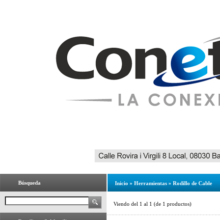
Búsqueda
Inicio
»
Herramientas
»
Rodillo de Cable
Viendo del
1
al
1
(de
1
productos)