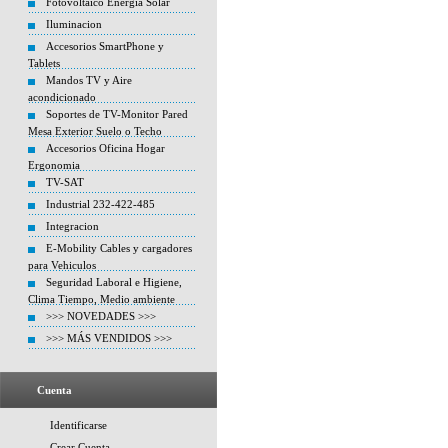
Fotovoltaico Energia Solar
Iluminacion
Accesorios SmartPhone y
Tablets
Mandos TV y Aire
acondicionado
Soportes de TV-Monitor Pared
Mesa Exterior Suelo o Techo
Accesorios Oficina Hogar
Ergonomia
TV-SAT
Industrial 232-422-485
Integracion
E-Mobility Cables y cargadores
para Vehiculos
Seguridad Laboral e Higiene,
Clima Tiempo, Medio ambiente
>>> NOVEDADES >>>
>>> MÁS VENDIDOS >>>
Cuenta
Identificarse
Crear Cuenta