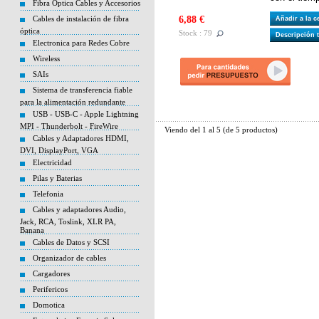
Fibra Optica Cables y Accesorios
Cables de instalación de fibra
6,88 €
Añadir a la 
óptica
Stock : 79
Descripción 
Electronica para Redes Cobre
Wireless
SAIs
Sistema de transferencia fiable
para la alimentación redundante
USB - USB-C - Apple Lightning
MPI - Thunderbolt - FireWire
Viendo del
1
al
5
(de
5
productos)
Cables y Adaptadores HDMI,
DVI, DisplayPort, VGA
Electricidad
Pilas y Baterias
Telefonia
Cables y adaptadores Audio,
Jack, RCA, Toslink, XLR PA,
Banana
Cables de Datos y SCSI
Organizador de cables
Cargadores
Perifericos
Domotica