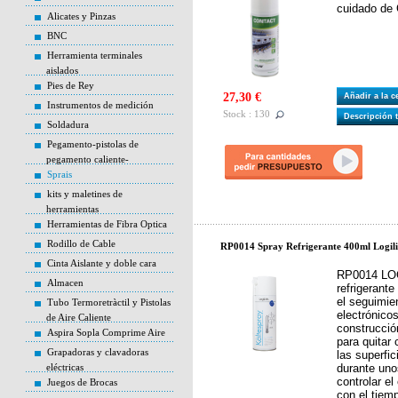
cuidado de 
Alicates y Pinzas
BNC
Herramienta terminales
aislados
Pies de Rey
27,30 €
Añadir a la 
Instrumentos de medición
Stock : 130
Descripción 
Soldadura
Pegamento-pistolas de
pegamento caliente-
Sprais
kits y maletines de
herramientas
Herramientas de Fibra Optica
Rodillo de Cable
RP0014 Spray Refrigerante 400ml Logil
Cinta Aislante y doble cara
RP0014 LOG
Almacen
refrigerante
el seguimien
Tubo Termoretràctil y Pistolas
electrónico
de Aire Caliente
construcció
Aspira Sopla Comprime Aire
para quitar
Grapadoras y clavadoras
las superfi
eléctricas
durante un
controlar el
Juegos de Brocas
con el tiem