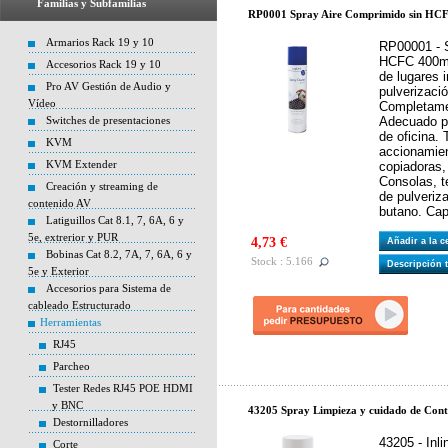
Familias y Subfamilias
RP0001 Spray Aire Comprimido sin HCF
Armarios Rack 19 y 10
RP00001 - S
HCFC 400ml 
Accesorios Rack 19 y 10
de lugares 
Pro AV Gestión de Audio y
pulverizació
Vídeo
Completame
Switches de presentaciones
Adecuado p
de oficina.
KVM
accionamie
KVM Extender
copiadoras,
Consolas, t
Creación y streaming de
de pulveriz
contenido AV
butano. Cap
Latiguillos Cat 8.1, 7, 6A, 6 y
5e, extrerior y PUR
4,73 €
Añadir a la 
Bobinas Cat 8.2, 7A, 7, 6A, 6 y
Stock : 5.166
Descripción 
5e y Exterior
Accesorios para Sistema de
cableado Estructurado
Herramientas
RJ45
Parcheo
Tester Redes RJ45 POE HDMI
y BNC
43205 Spray Limpieza y cuidado de Cont
Destornilladores
43205 - Inl
Corte