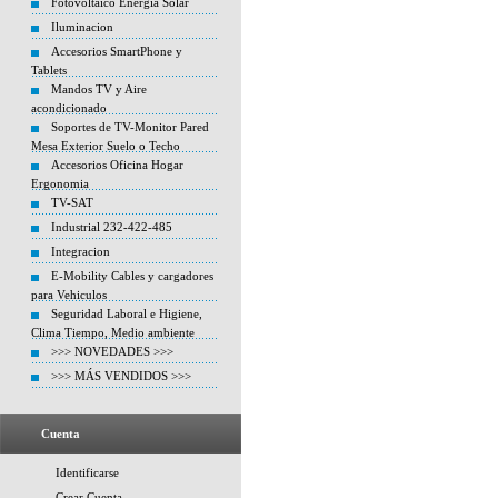
Fotovoltaico Energia Solar
Iluminacion
Accesorios SmartPhone y
Tablets
Mandos TV y Aire
acondicionado
Soportes de TV-Monitor Pared
Mesa Exterior Suelo o Techo
Accesorios Oficina Hogar
Ergonomia
TV-SAT
Industrial 232-422-485
Integracion
E-Mobility Cables y cargadores
para Vehiculos
Seguridad Laboral e Higiene,
Clima Tiempo, Medio ambiente
>>> NOVEDADES >>>
>>> MÁS VENDIDOS >>>
Cuenta
Identificarse
Crear Cuenta