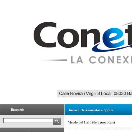
Búsqueda
Inicio
»
Herramientas
»
Sprais
Viendo del
1
al
5
(de
5
productos)