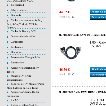
DVI, DisplayPort, VGA
Electricidad
Pilas y Baterias
44,82 €
Añadir a la 
Telefonia
Stock : 32
Descripción 
Cables y adaptadores Audio,
Jack, RCA, Toslink, XLR PA,
Banana
Cables de Datos y SCSI
2L-7D02UI Cable KVM DVI-I single link
Organizador de cables
Cargadores
1.80m Cable
CS1768 , 
Perifericos
Domotica
Fotovoltaico Energia Solar
Iluminacion
Accesorios SmartPhone y
46,50 €
Añadir a la 
Tablets
Stock : 46
Descripción 
Mandos TV y Aire
acondicionado
Soportes de TV-Monitor Pared
Mesa Exterior Suelo o Techo
Accesorios Oficina Hogar
2L-7D02DH Cable KVM HDMI a DVI-D U
Ergonomia
2L-7D02DH
TV-SAT
DVI-D de 1
Industrial 232-422-485