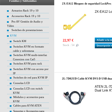
Familias y Subfamilias
2X-EA12 Bloqueo de seguridad LockPro
Armarios Rack 19 y 10
2X-EA12 Lo
Accesorios Rack 19 y 10
Pro AV Gestión de Audio y
Vídeo
Switches de presentaciones
KVM
22,97 €
Añadir a la 
Switch KM
Stock : 54
Descripción 
Switches KVM en formato
cable y sobremesa
Switches KVM multi-interfaz
Conexion con Cat5
Switches KVM para rack
Switches KVM con acceso por
IP
Switches de red para KVM IP
2L-7D02UD Cable KVM DVI-D USB dual 
Consolas LCD
ATEN 2L-7D
Consolas LCD con switch
Dual Link 
KVM
Módulos y accesorios para
KVM
Cables para KVM ATEN
Soportes y Accesorios para