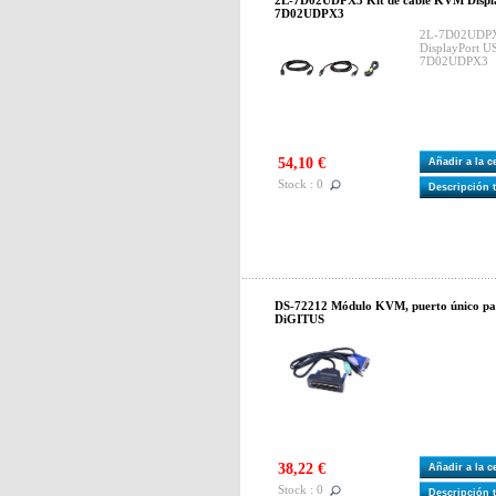
2L-7D02UDPX3 Kit de cable KVM Displ
7D02UDPX3
2L-7D02UDPX3
DisplayPort 
7D02UDPX3
54,10 €
Añadir a la 
Stock : 0
Descripción 
DS-72212 Módulo KVM, puerto único pa
DiGITUS
38,22 €
Añadir a la 
Stock : 0
Descripción 