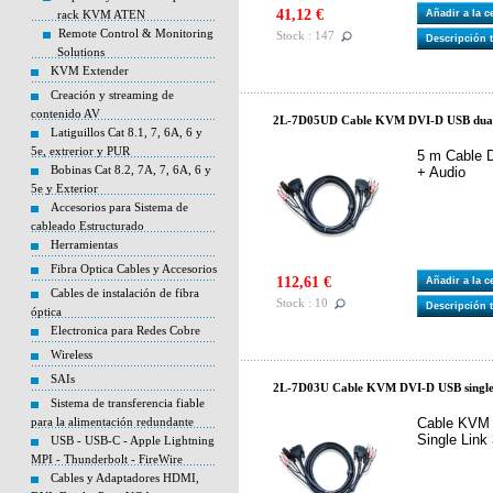
41,12 €
rack KVM ATEN
Añadir a la 
Remote Control & Monitoring
Stock : 147
Descripción 
Solutions
KVM Extender
Creación y streaming de
contenido AV
2L-7D05UD Cable KVM DVI-D USB dual 
Latiguillos Cat 8.1, 7, 6A, 6 y
5e, extrerior y PUR
5 m Cable 
Bobinas Cat 8.2, 7A, 7, 6A, 6 y
+ Audio
5e y Exterior
Accesorios para Sistema de
cableado Estructurado
Herramientas
Fibra Optica Cables y Accesorios
112,61 €
Añadir a la 
Cables de instalación de fibra
Stock : 10
Descripción 
óptica
Electronica para Redes Cobre
Wireless
SAIs
2L-7D03U Cable KVM DVI-D USB single 
Sistema de transferencia fiable
para la alimentación redundante
Cable KVM 
Single Lin
USB - USB-C - Apple Lightning
MPI - Thunderbolt - FireWire
Cables y Adaptadores HDMI,