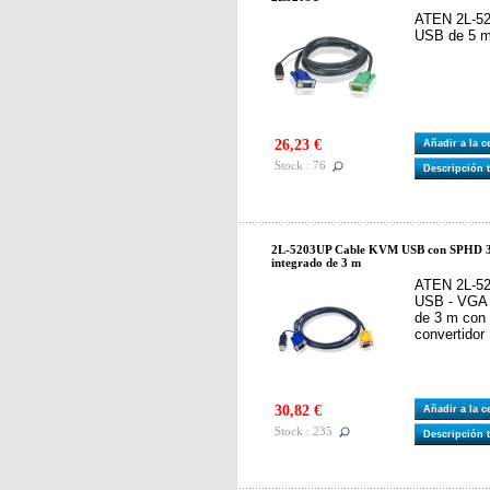
ATEN 2L-5
USB de 5 m
26,23 €
Añadir a la 
Stock : 76
Descripción 
2L-5203UP Cable KVM USB con SPHD 3 e
integrado de 3 m
ATEN 2L-5
USB - VGA
de 3 m con
convertidor
30,82 €
Añadir a la 
Stock : 235
Descripción 