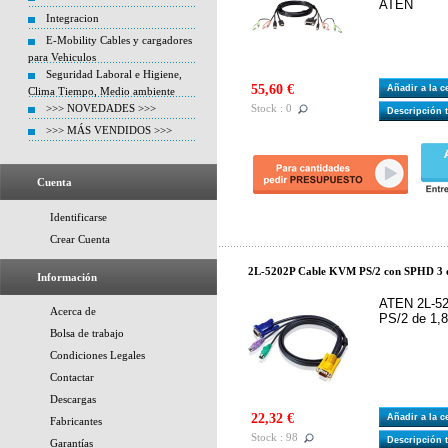
ATEN
Integracion
E-Mobility Cables y cargadores
para Vehiculos
Seguridad Laboral e Higiene,
55,60 €
Añadir a la 
Clima Tiempo, Medio ambiente
>>> NOVEDADES >>>
Stock : 0
Descripción 
>>> MÁS VENDIDOS >>>
Cuenta
Identificarse
Crear Cuenta
2L-5202P Cable KVM PS/2 con SPHD 3 
Información
ATEN 2L-5
Acerca de
PS/2 de 1,
Bolsa de trabajo
Condiciones Legales
Contactar
Descargas
22,32 €
Añadir a la 
Fabricantes
Stock : 98
Descripción 
Garantías