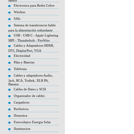
óptica
Electronica para Redes Cobre
Wireless
SAIs
Sistema de transferencia fiable
para la alimentación redundante
USB - USB-C - Apple Lightning
MPI - Thunderbolt - FireWire
Cables y Adaptadores HDMI,
DVI, DisplayPort, VGA
Electricidad
Pilas y Baterias
Telefonia
Cables y adaptadores Audio,
Jack, RCA, Toslink, XLR PA,
Banana
Cables de Datos y SCSI
Organizador de cables
Cargadores
Perifericos
Domotica
Fotovoltaico Energia Solar
Iluminacion