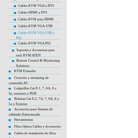
Cables KVM VGA a DVI
Cables HDMI a DVI
Cables KVM para HDMI
Cables KVM VGA-USB
Cables KVM VGA USB y
PS2
Cables KVM VGA PS2
Soportes y Accesorios para
rack KVM ATEN
Remote Control & Monitoring
Solutions
KVM Extender
Creación y streaming de
contenido AV
Latiguillos Cat 8.1, 7, 6A, 6 y
5e, extrerior y PUR
Bobinas Cat 8.2, 7A, 7, 6A, 6 y
5e y Exterior
Accesorios para Sistema de
cableado Estructurado
Herramientas
Fibra Optica Cables y Accesorios
Cables de instalación de fibra