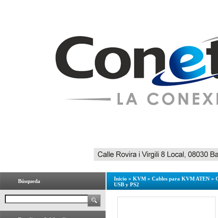
Inicio
»
KVM
»
Cables para KVM ATEN
»
Búsqueda
USB y PS2