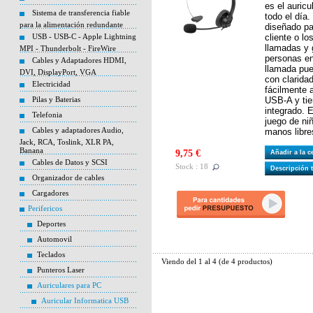
es el auricu
Sistema de transferencia fiable
todo el día
para la alimentación redundante
diseñado par
USB - USB-C - Apple Lightning
cliente o l
llamadas y 
MPI - Thunderbolt - FireWire
personas e
Cables y Adaptadores HDMI,
llamada pue
DVI, DisplayPort, VGA
con claridad
Electricidad
fácilmente 
Pilas y Baterias
USB-A y tie
integrado. 
Telefonia
juego de ni
Cables y adaptadores Audio,
manos libre
Jack, RCA, Toslink, XLR PA,
Banana
9,75 €
Añadir a la 
Cables de Datos y SCSI
Stock : 18
Descripción 
Organizador de cables
Cargadores
Perifericos
Deportes
Automovil
Teclados
Viendo del
1
al
4
(de
4
productos)
Punteros Laser
Auriculares para PC
Auricular Informatica USB