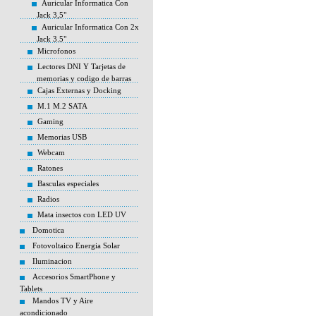
Auricular Informatica Con
Jack 3,5"
Auricular Informatica Con 2x
Jack 3.5"
Microfonos
Lectores DNI Y Tarjetas de
memorias y codigo de barras
Cajas Externas y Docking
M.1 M.2 SATA
Gaming
Memorias USB
Webcam
Ratones
Basculas especiales
Radios
Mata insectos con LED UV
Domotica
Fotovoltaico Energia Solar
Iluminacion
Accesorios SmartPhone y
Tablets
Mandos TV y Aire
acondicionado