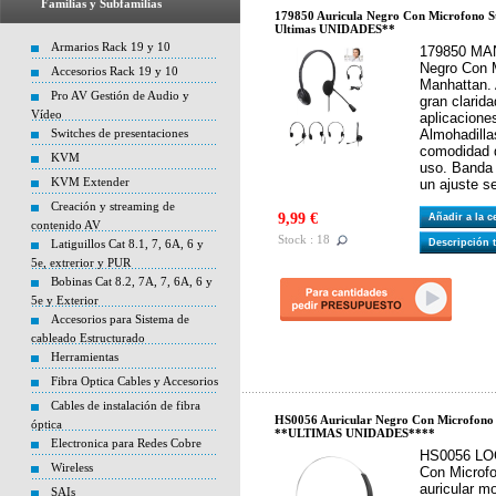
Familias y Subfamilias
179850 Auricula Negro Con Microfono 
Ultimas UNIDADES**
Armarios Rack 19 y 10
179850 MAN
Negro Con 
Accesorios Rack 19 y 10
Manhattan. 
Pro AV Gestión de Audio y
gran clarida
Vídeo
aplicaciones
Switches de presentaciones
Almohadilla
comodidad d
KVM
uso. Banda 
KVM Extender
un ajuste s
Creación y streaming de
9,99 €
Añadir a la 
contenido AV
Stock : 18
Latiguillos Cat 8.1, 7, 6A, 6 y
Descripción 
5e, extrerior y PUR
Bobinas Cat 8.2, 7A, 7, 6A, 6 y
5e y Exterior
Accesorios para Sistema de
cableado Estructurado
Herramientas
Fibra Optica Cables y Accesorios
Cables de instalación de fibra
HS0056 Auricular Negro Con Microfono
óptica
**ULTIMAS UNIDADES****
Electronica para Redes Cobre
HS0056 LOG
Wireless
Con Microfo
auricular m
SAIs