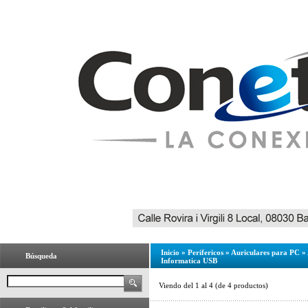
Inicio
»
Perifericos
»
Auriculares para PC
»
Búsqueda
Informatica USB
Viendo del
1
al
4
(de
4
productos)