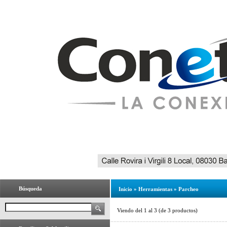
Búsqueda
Inicio
»
Herramientas
»
Parcheo
Viendo del
1
al
3
(de
3
productos)