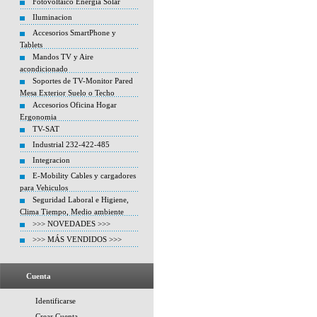
Fotovoltaico Energia Solar
Iluminacion
Accesorios SmartPhone y
Tablets
Mandos TV y Aire
acondicionado
Soportes de TV-Monitor Pared
Mesa Exterior Suelo o Techo
Accesorios Oficina Hogar
Ergonomia
TV-SAT
Industrial 232-422-485
Integracion
E-Mobility Cables y cargadores
para Vehiculos
Seguridad Laboral e Higiene,
Clima Tiempo, Medio ambiente
>>> NOVEDADES >>>
>>> MÁS VENDIDOS >>>
Cuenta
Identificarse
Crear Cuenta