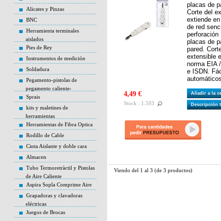
placas de p
Alicates y Pinzas
Corte del e
extiende en
BNC
de red senc
Herramienta terminales
perforació
aislados
placas de p
Pies de Rey
pared. Cort
extensible 
Instrumentos de medición
norma EIA /
Soldadura
e ISDN. Fác
automáticos
Pegamento-pistolas de
pegamento caliente-
4,49 €
Añadir a la 
Sprais
Stock : 1.593
Descripción 
kits y maletines de
herramientas
Herramientas de Fibra Optica
Rodillo de Cable
Cinta Aislante y doble cara
Almacen
Tubo Termoretràctil y Pistolas
Viendo del
1
al
3
(de
3
productos)
de Aire Caliente
Aspira Sopla Comprime Aire
Grapadoras y clavadoras
eléctricas
Juegos de Brocas