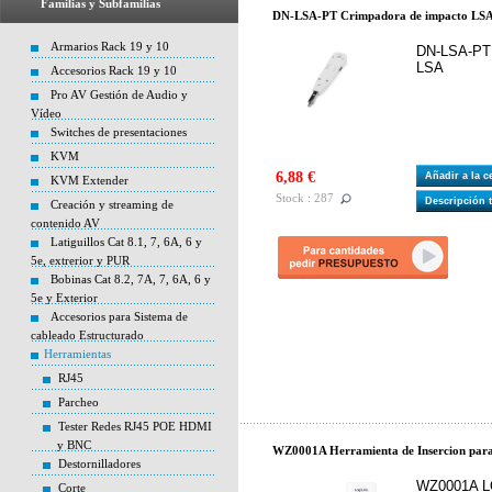
Familias y Subfamilias
DN-LSA-PT Crimpadora de impacto LS
Armarios Rack 19 y 10
DN-LSA-PT 
LSA
Accesorios Rack 19 y 10
Pro AV Gestión de Audio y
Vídeo
Switches de presentaciones
KVM
6,88 €
Añadir a la 
KVM Extender
Stock : 287
Descripción 
Creación y streaming de
contenido AV
Latiguillos Cat 8.1, 7, 6A, 6 y
5e, extrerior y PUR
Bobinas Cat 8.2, 7A, 7, 6A, 6 y
5e y Exterior
Accesorios para Sistema de
cableado Estructurado
Herramientas
RJ45
Parcheo
Tester Redes RJ45 POE HDMI
y BNC
WZ0001A Herramienta de Insercion pa
Destornilladores
WZ0001A LO
Corte