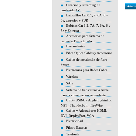
Creación y streaming de
Añadir
contenido AV
Latiguillos Cat 8.1, 7, 6A, 6 y
5e, extrerior y PUR
Bobinas Cat 8.2, 7A, 7, 6A, 6 y
5e y Exterior
Accesorios para Sistema de
cableado Estructurado
Herramientas
Fibra Optica Cables y Accesorios
Cables de instalación de fibra
óptica
Electronica para Redes Cobre
Wireless
SAIs
Sistema de transferencia fiable
para la alimentación redundante
USB - USB-C - Apple Lightning
MPI - Thunderbolt - FireWire
Cables y Adaptadores HDMI,
DVI, DisplayPort, VGA
Electricidad
Pilas y Baterias
Telefonia