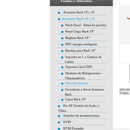
Familias y Subfamilias
Armarios Rack 19 y 10
Accesorios Rack 19 y 10
Patch Panel - Panel de parcheo
Panel Ciego Rack 19"
Regletas Rack 19"
PDU energia inteligente
Bandeja para Rack 19"
Soportes en L y Gestion de
Cables
Soportes Carril DIN
Modulos de Refrigeracion -
Climatizadores
Otros Accesorios
Cerraduras y llaves Armarios
309100
TOMA 
Rack
Cajon Rack 19"
Pro AV Gestión de Audio y
Vídeo
Switches de presentaciones
KVM
KVM Extender