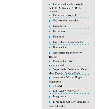
Cables y adaptadores Audio,
Jack, RCA, Toslink, XLR PA,
Banana
Cables de Datos y SCSI
Organizador de cables
Cargadores
Perifericos
Domotica
Fotovoltaico Energia Solar
Iluminacion
Accesorios SmartPhone y
Tablets
Mandos TV y Aire
acondicionado
Soportes de TV-Monitor Pared
Mesa Exterior Suelo o Techo
Accesorios Oficina Hogar
Ergonomia
TV-SAT
Industrial 232-422-485
Integracion
E-Mobility Cables y cargadores
para Vehiculos