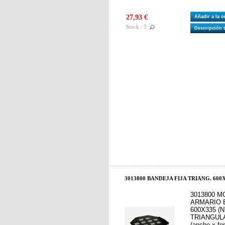
27,93 €
Añadir a la 
Stock : 5
Descripción 
3013800 BANDEJA FIJA TRIANG. 600X
3013800 M
ARMARIO B
600X335 (
TRIANGULAR
(ancho x fo