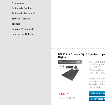
Newsletters
Política de Cookies
Política de Privacidad
Servicio Técnico
Sitemap
Solicitar Presupuesto
Suscripción Boletín
DN-97649 Bandeja Fija Adaptable 1U p
Digitus
DIGITUS Baldas
variables para 
mm (19")
Número de art
EAN: 401603
Estante de 1UA 
armarios con 
44x482x700mm
profundidad, 
43,50 €
Añadir a la 
Stock : 791
Descripción 