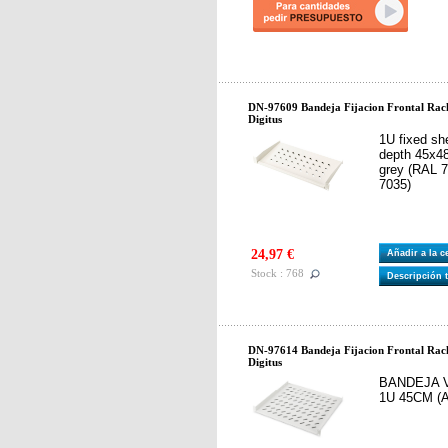
DN-97609 Bandeja Fijacion Frontal Rac
Digitus
1U fixed sh
depth 45x4
grey (RAL 7
7035)
24,97 €
Añadir a la 
Stock : 768
Descripción 
DN-97614 Bandeja Fijacion Frontal Rac
Digitus
BANDEJA 
1U 45CM (Ar