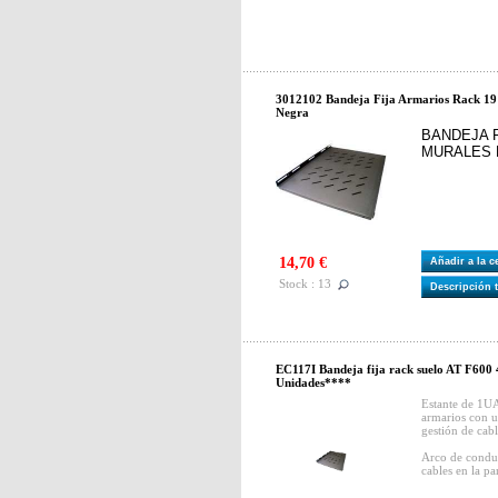
3012102 Bandeja Fija Armarios Rack 1
Negra
BANDEJA F
MURALES 
14,70 €
Añadir a la 
Stock : 13
Descripción 
EC117I Bandeja fija rack suelo AT F600
Unidades****
Estante de 1UA 
armarios con 
gestión de cabl
Arco de conduc
cables en la pa