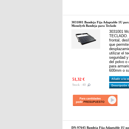
3031001 Bandeja Fija Adaptable 1U par
Monolyth Bandeja para Teclado
3031001 M
TECLADO. B
frontal, des
que permit
desplazami
utilizar el 
seguridad y
del polvo o
para armari
600mm o su
51,32 €
Añadir a la 
Stock : 40
Descripción 
DN-97645 Bandeja Fija Adaptable 1U pa