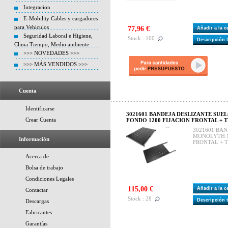
Integracion
E-Mobility Cables y cargadores
para Vehiculos
77,96 €
Añadir a la 
Seguridad Laboral e Higiene,
Stock : 100
Descripción 
Clima Tiempo, Medio ambiente
>>> NOVEDADES >>>
>>> MÁS VENDIDOS >>>
Cuenta
Identificarse
3021601 BANDEJA DESLIZANTE SUE
Crear Cuenta
FONDO 1200 FIJACION FRONTAL + 
3021601 BA
MONOLYTH 19
Información
FRONTAL + 
Acerca de
Bolsa de trabajo
Condiciones Legales
115,00 €
Añadir a la 
Contactar
Stock : 28
Descripción 
Descargas
Fabricantes
Garantías