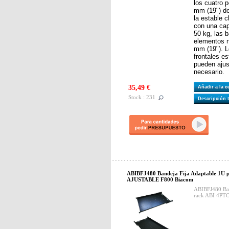
los cuatro p
mm (19") de
la estable 
con una cap
50 kg, las 
elementos 
mm (19"). L
frontales e
pueden aju
necesario.
35,49 €
Añadir a la 
Stock : 231
Descripción 
ABIBFJ480 Bandeja Fija Adaptable 1U 
AJUSTABLE F800 Biacom
ABIBFJ480 Ban
rack ABI 4PT