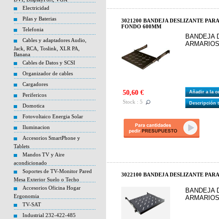
Electricidad
Pilas y Baterias
3021200 BANDEJA DESLIZANTE PARA
FONDO 600MM
Telefonia
BANDEJA 
Cables y adaptadores Audio,
ARMARIOS
Jack, RCA, Toslink, XLR PA,
Banana
Cables de Datos y SCSI
Organizador de cables
Cargadores
50,60 €
Añadir a la 
Perifericos
Stock : 5
Descripción 
Domotica
Fotovoltaico Energia Solar
Iluminacion
Accesorios SmartPhone y
Tablets
Mandos TV y Aire
acondicionado
Soportes de TV-Monitor Pared
3022100 BANDEJA DESLIZANTE PAR
Mesa Exterior Suelo o Techo
Accesorios Oficina Hogar
BANDEJA 
Ergonomia
ARMARIOS
TV-SAT
Industrial 232-422-485