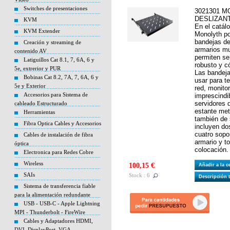
Switches de presentaciones
3021301 M
DESLIZANT
KVM
En el catál
KVM Extender
Monolyth p
bandejas de
Creación y streaming de
armarios mu
contenido AV
permiten se
Latiguillos Cat 8.1, 7, 6A, 6 y
robusto y c
5e, extrerior y PUR
Las bandeja
Bobinas Cat 8.2, 7A, 7, 6A, 6 y
usar para t
5e y Exterior
red, monitor
Accesorios para Sistema de
imprescindi
servidores
cableado Estructurado
estante met
Herramientas
también de 
Fibra Optica Cables y Accesorios
incluyen do
cuatro sopor
Cables de instalación de fibra
armario y to
óptica
colocación.
Electronica para Redes Cobre
Wireless
100,15 €
Añadir a la 
SAIs
Stock : 6
Descripción 
Sistema de transferencia fiable
para la alimentación redundante
USB - USB-C - Apple Lightning
MPI - Thunderbolt - FireWire
Cables y Adaptadores HDMI,
DVI, DisplayPort, VGA