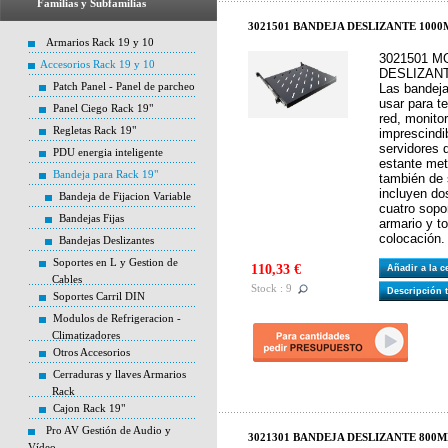
Familias y Subfamilias
3021501 BANDEJA DESLIZANTE 100
Armarios Rack 19 y 10
3021501 M
Accesorios Rack 19 y 10
DESLIZANT
Patch Panel - Panel de parcheo
Las bandeja
usar para t
Panel Ciego Rack 19"
red, monitor
Regletas Rack 19"
imprescindi
servidores
PDU energia inteligente
estante met
Bandeja para Rack 19"
también de 
incluyen do
Bandeja de Fijacion Variable
cuatro sopor
Bandejas Fijas
armario y to
colocación.
Bandejas Deslizantes
Soportes en L y Gestion de
110,33 €
Añadir a la 
Cables
Stock : 9
Descripción 
Soportes Carril DIN
Modulos de Refrigeracion -
Climatizadores
Otros Accesorios
Cerraduras y llaves Armarios
Rack
Cajon Rack 19"
Pro AV Gestión de Audio y
3021301 BANDEJA DESLIZANTE 800
Vídeo