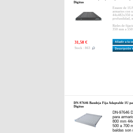
Digitus
Estante de 1UA 
armarios con 
44x482x350 mm
profundidad, 
Rieles de fijac
350 mm a 55
31,58 €
Añadir a la 
Stock : 863
Descripción 
DN-97646 Bandeja Fija Adaptable 1U pa
Digitus
DN-97646 D
para armari
800 mm 44x
500 a 700 
baldas son 