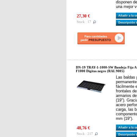
disponen de
una mejor v
27,30 €
Añadir a la 
Stock : 17
Descripción 
DN-19 TRAY-1-1000-SW Bandeja Fija Ar
F1000 Digitus negro (RAL 9005)
Las baldas p
permanente 
fácilmente e
frontales d
armarios de
(19"). Grac
acero perfo
carga, las 
componente
mm (19").
48,76 €
Añadir a la 
Stock : 217
Descripción 