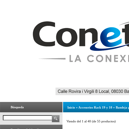
Búsqueda
Inicio
»
Accesorios Rack 19 y 10
»
Bandeja 
Viendo del
1
al
40
(de
55
productos)