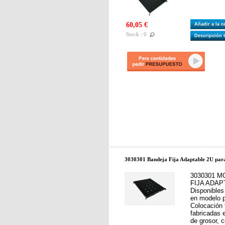
60,05 €
Añadir a la 
Stock : 0
Descripción 
3030301 Bandeja Fija Adaptable 2U par
3030301 M
FIJA ADAP
Disponibles
en modelo p
Colocación f
fabricadas
de grosor, 