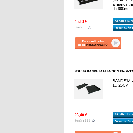
armarios tr
de 600mm.
46,13 €
Añadir a la 
Stock : 0
Descripción 
3030000 BANDEJA FIJACION FRONT
BANDEJA 
1U 26CM
25,40 €
Añadir a la 
Stock : 111
Descripción 