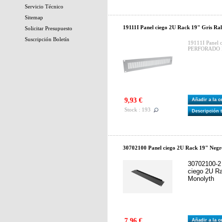
Servicio Técnico
Sitemap
19111I Panel ciego 2U Rack 19" Gris 
Solicitar Presupuesto
Suscripción Boletín
19111I Panel 
PERFORADO I
9,93 €
Añadir a la 
Stock : 193
Descripción 
30702100 Panel ciego 2U Rack 19" Neg
30702100-
ciego 2U R
Monolyth
7,96 €
Añadir a la 