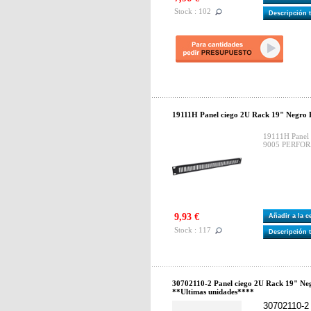
Stock : 102
Descripción 
19111H Panel ciego 2U Rack 19" Negr
19111H Panel 
9005 PERFOR
9,93 €
Añadir a la 
Stock : 117
Descripción 
30702110-2 Panel ciego 2U Rack 19" Ne
**Ultimas unidades****
30702110-