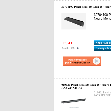
30704100 Panel ciego 4U Rack 19" Neg
30704100 P
Negro Mono
17,84 €
Añadir a la 
Stock : 100
Descripción 
01962J Panel ciego 5U Rack 19" Negr
RAB-ZP-X45-A1
01962J Panel 
9005 PERFOR