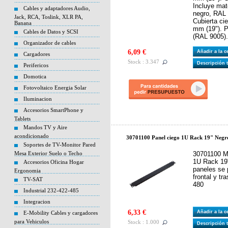
Incluye mate
Cables y adaptadores Audio,
negro, RAL
Jack, RCA, Toslink, XLR PA,
Cubierta ci
Banana
mm (19"). P
Cables de Datos y SCSI
(RAL 9005). 
Organizador de cables
6,09 €
Añadir a la 
Cargadores
Stock : 3.347
Descripción 
Perifericos
Domotica
Fotovoltaico Energia Solar
Iluminacion
Accesorios SmartPhone y
Tablets
Mandos TV y Aire
acondicionado
30701100 Panel ciego 1U Rack 19" Negr
Soportes de TV-Monitor Pared
Mesa Exterior Suelo o Techo
30701100 M
1U Rack 19
Accesorios Oficina Hogar
paneles se p
Ergonomia
frontal y tr
TV-SAT
480
Industrial 232-422-485
Integracion
6,33 €
Añadir a la 
E-Mobility Cables y cargadores
para Vehiculos
Stock : 1.000
Descripción 