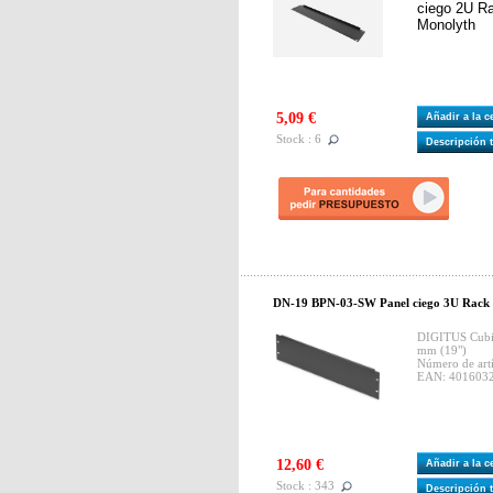
ciego 2U R
Monolyth
5,09 €
Añadir a la 
Stock : 6
Descripción 
DN-19 BPN-03-SW Panel ciego 3U Rack 
DIGITUS Cubie
mm (19")
Número de ar
EAN: 401603
12,60 €
Añadir a la 
Stock : 343
Descripción 