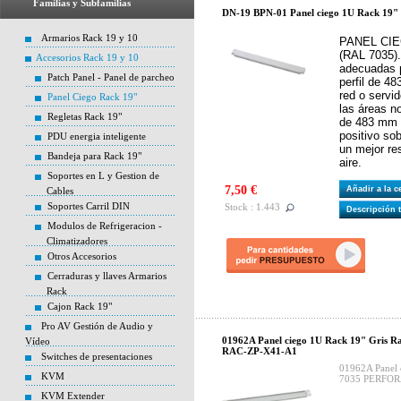
Familias y Subfamilias
DN-19 BPN-01 Panel ciego 1U Rack 19" 
Armarios Rack 19 y 10
PANEL CIE
(RAL 7035).
Accesorios Rack 19 y 10
adecuadas p
Patch Panel - Panel de parcheo
perfil de 4
red o servid
Panel Ciego Rack 19"
las áreas no
Regletas Rack 19"
de 483 mm (
positivo sob
PDU energia inteligente
un mejor re
Bandeja para Rack 19"
aire.
Soportes en L y Gestion de
7,50 €
Añadir a la 
Cables
Soportes Carril DIN
Stock : 1.443
Descripción 
Modulos de Refrigeracion -
Climatizadores
Otros Accesorios
Cerraduras y llaves Armarios
Rack
Cajon Rack 19"
Pro AV Gestión de Audio y
01962A Panel ciego 1U Rack 19" Gris
Vídeo
RAC-ZP-X41-A1
Switches de presentaciones
01962A Panel 
KVM
7035 PERFOR
KVM Extender