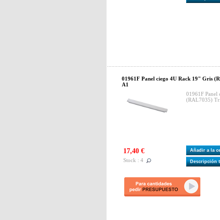
01961F Panel ciego 4U Rack 19" Gris 
A1
01961F Panel 
(RAL7035) Tr
17,40 €
Añadir a la 
Stock : 4
Descripción 