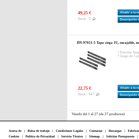
49,25 €
Añadir a la 
Stock : 0
Descripción 
DN-97651-5 Tapa ciega 1U, encajable, m
? Función Sna
? Juego de 5 p
22,75 €
Añadir a la 
Stock : 647
Descripción 
Viendo del
1
al
27
(de
27
productos)
Acerca de
|
Bolsa de trabajo
|
Condiciones Legales
|
Contactar
|
Descargas
|
Fabrica
Cookies
|
Política de Privacidad
|
Servicio Técnico
|
Sitemap
|
Solicitar Presupuesto