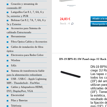
Creación y streaming de
contenido AV
Latiguillos Cat 8.1, 7, 6A, 6 y
5e, extrerior y PUR
24,03 €
Añadir a la 
Bobinas Cat 8.2, 7A, 7, 6A, 6 y
Stock : 4
5e y Exterior
Descripción 
Accesorios para Sistema de
cableado Estructurado
Herramientas
Fibra Optica Cables y Accesorios
Cables de instalación de fibra
óptica
Electronica para Redes Cobre
DN-19 BPN-01-SW Panel ciego 1U Rack 
Wireless
SAIs
DN-19 BPN-
ciego 1U Ra
Sistema de transferencia fiable
Las tapas 
para la alimentación redundante
todos los ca
USB - USB-C - Apple Lightning
(19") del ar
MPI - Thunderbolt - FireWire
utilizan par
Cables y Adaptadores HDMI,
utilizadas 
DVI, DisplayPort, VGA
(19"). Tiene
Electricidad
la estética
resultado de
Pilas y Baterias
la fijación d
Telefonia
mm (19"). C