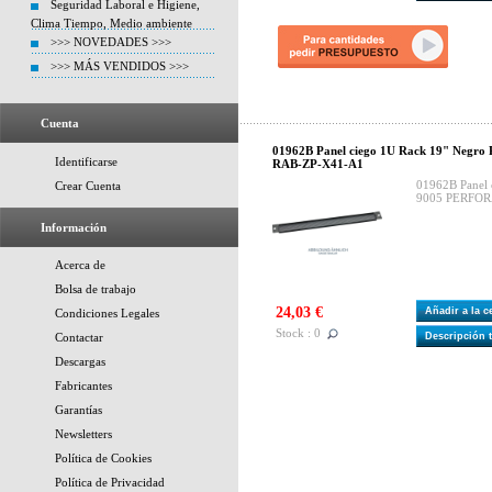
Seguridad Laboral e Higiene,
Clima Tiempo, Medio ambiente
>>> NOVEDADES >>>
>>> MÁS VENDIDOS >>>
Cuenta
01962B Panel ciego 1U Rack 19" Negr
Identificarse
RAB-ZP-X41-A1
01962B Panel 
Crear Cuenta
9005 PERFOR
Información
Acerca de
Bolsa de trabajo
24,03 €
Añadir a la 
Condiciones Legales
Stock : 0
Contactar
Descripción 
Descargas
Fabricantes
Garantías
Newsletters
Política de Cookies
Política de Privacidad