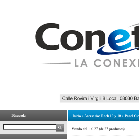
Búsqueda
Inicio
»
Accesorios Rack 19 y 10
»
Panel Ci
Viendo del
1
al
27
(de
27
productos)