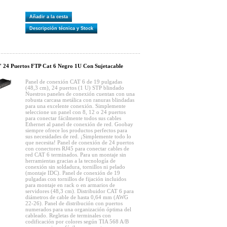
Añadir a la cesta
Descripción técnica y Stock
" 24 Puertos FTP Cat 6 Negro 1U Con Sujetacable
Panel de conexión CAT 6 de 19 pulgadas
(48,3 cm), 24 puertos (1 U) STP blindado
Nuestros paneles de conexión cuentan con una
robusta carcasa metálica con ranuras blindadas
para una excelente conexión. Simplemente
seleccione un panel con 8, 12 o 24 puertos
para conectar fácilmente todos sus cables
Ethernet al panel de conexión de red. Goobay
siempre ofrece los productos perfectos para
sus necesidades de red. ¡Simplemente todo lo
que necesita! Panel de conexión de 24 puertos
con conectores RJ45 para conectar cables de
red CAT 6 terminados. Para un montaje sin
herramientas gracias a la tecnología de
conexión sin soldadura, tornillos ni pelado
(montaje IDC). Panel de conexión de 19
pulgadas con tornillos de fijación incluidos
para montaje en rack o en armarios de
servidores (48,3 cm). Distribuidor CAT 6 para
diámetros de cable de hasta 0,64 mm (AWG
22-26). Panel de distribución con puertos
numerados para una organización óptima del
cableado. Regletas de terminales con
codificación por colores según TIA 568 A/B