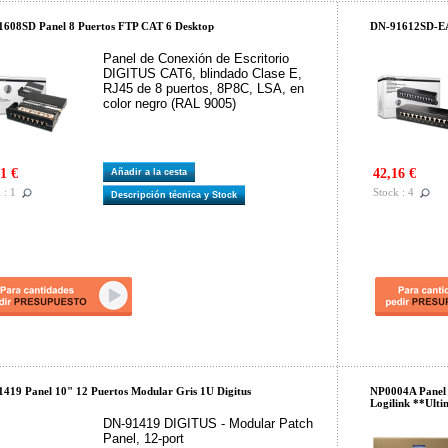
608SD Panel 8 Puertos FTP CAT 6 Desktop
DN-91612SD-EA 
Panel de Conexión de Escritorio
DIGITUS CAT6, blindado Clase E,
RJ45 de 8 puertos, 8P8C, LSA, en
color negro (RAL 9005)
1 €
42,16 €
Añadir a la cesta
 : 1
Stock : 4
Descripción técnica y Stock
419 Panel 10" 12 Puertos Modular Gris 1U Digitus
NP0004A Panel 
Logilink **Ult
DN-91419 DIGITUS - Modular Patch
Panel, 12-port