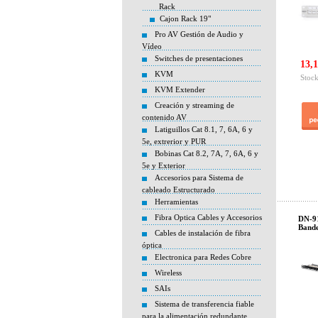
Rack
Cajon Rack 19"
Pro AV Gestión de Audio y
Vídeo
Switches de presentaciones
13,1
KVM
Stock
KVM Extender
Creación y streaming de
contenido AV
Latiguillos Cat 8.1, 7, 6A, 6 y
5e, extrerior y PUR
Bobinas Cat 8.2, 7A, 7, 6A, 6 y
5e y Exterior
Accesorios para Sistema de
cableado Estructurado
Herramientas
Fibra Optica Cables y Accesorios
DN-91
Bande
Cables de instalación de fibra
óptica
Electronica para Redes Cobre
Wireless
SAIs
Sistema de transferencia fiable
para la alimentación redundante