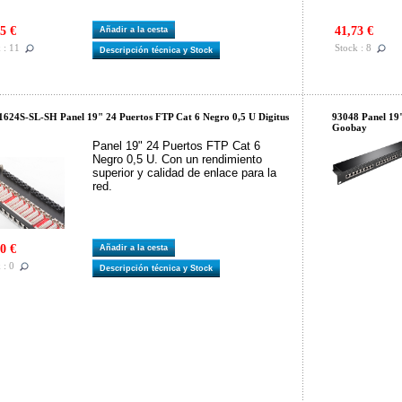
5 €
41,73 €
Añadir a la cesta
 : 11
Stock : 8
Descripción técnica y Stock
624S-SL-SH Panel 19" 24 Puertos FTP Cat 6 Negro 0,5 U Digitus
93048 Panel 19
Goobay
Panel 19" 24 Puertos FTP Cat 6
Negro 0,5 U. Con un rendimiento
superior y calidad de enlace para la
red.
0 €
Añadir a la cesta
 : 0
Descripción técnica y Stock