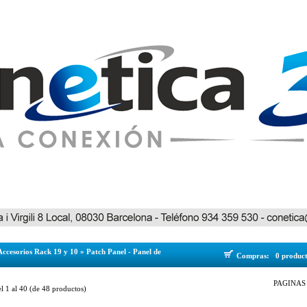
Accesorios Rack 19 y 10
»
Patch Panel - Panel de
Compras:
0 produc
PAGINAS 
el
1
al
40
(de
48
productos)