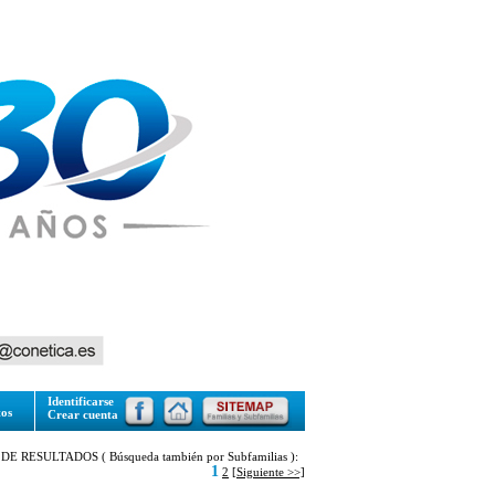
Identificarse
tos
Crear cuenta
DE RESULTADOS ( Búsqueda también por Subfamilias ):
1
2
[Siguiente >>]