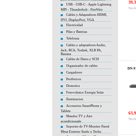
39,3
USB - USB-C - Apple Lightning
Stock
MPI - Thunderbolt - FireWire
Cables y Adaptadores HDMI,
DVI, DisplayPort, VGA
Electricidad
Pilas y Baterias
Telefonia
Cables y adaptadores Audio,
Jack, RCA, Toslink, XLR PA,
Banana
Cables de Datos y SCSI
Organizador de cables
DN-91
Cargadores
Perifericos
Domotica
Fotovoltaico Energia Solar
Iluminacion
Accesorios SmartPhone y
Tablets
63,9
Mandos TV y Aire
Stock
acondicionado
Soportes de TV-Monitor Pared
Mesa Exterior Suelo o Techo