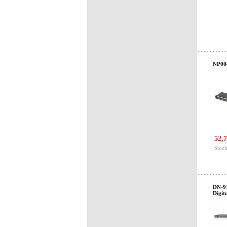
NP004
52,7
Stock
DN-91
Digit