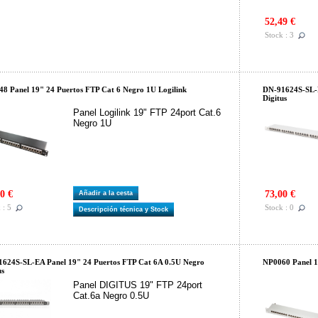
52,49 €
Stock : 3
8 Panel 19" 24 Puertos FTP Cat 6 Negro 1U Logilink
DN-91624S-SL-E
Digitus
Panel Logilink 19" FTP 24port Cat.6
Negro 1U
0 €
73,00 €
Añadir a la cesta
 : 5
Stock : 0
Descripción técnica y Stock
624S-SL-EA Panel 19" 24 Puertos FTP Cat 6A 0.5U Negro
NP0060 Panel 1
us
Panel DIGITUS 19" FTP 24port
Cat.6a Negro 0.5U