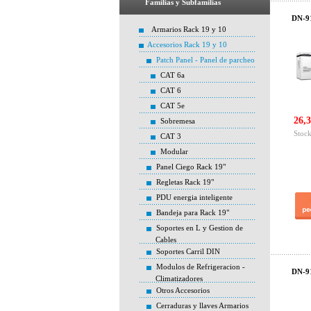
Familias y Subfamilias
DN-91
Armarios Rack 19 y 10
Accesorios Rack 19 y 10
Patch Panel - Panel de parcheo
CAT 6a
CAT 6
CAT 5e
26,3
Sobremesa
Stock
CAT 3
Modular
Panel Ciego Rack 19"
Regletas Rack 19"
PDU energia inteligente
Bandeja para Rack 19"
Soportes en L y Gestion de
Cables
Soportes Carril DIN
Modulos de Refrigeracion -
DN-91
Climatizadores
Otros Accesorios
Cerraduras y llaves Armarios