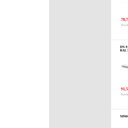
78,7
Stock
DN-91
RAL 
91,5
Stock
NP006