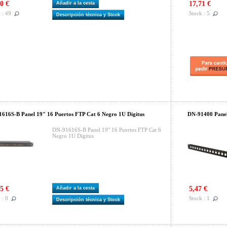
0 €
17,71 €
Añadir a la cesta
 : 49
Stock : 5
Descripción técnica y Stock
616S-B Panel 19" 16 Puertos FTP Cat 6 Negro 1U Digitus
DN-91400 Pane
DN-91616S-B Panel 19" 16 Puertos FTP Cat 6
Negro 1U Digitus
5 €
5,47 €
Añadir a la cesta
 : 0
Stock : 1
Descripción técnica y Stock