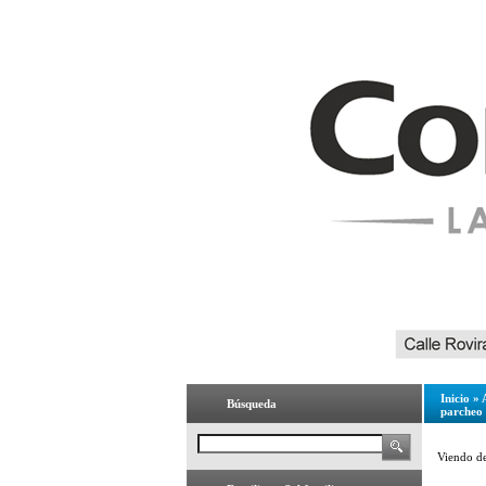
Inicio
»
Búsqueda
parcheo
Viendo d