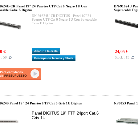
624U-CR Panel 19" 24 Puertos UTP Cat 6 Negro 1U Con
DN-91624U Pane
acable Calse E Digitus
Sujetacable Dig
DN-91624U-CR DIGITUS - Panel 19" 24
Puertos UTP Cat 6 Negro 1U Con Sujetacable
Calse E Digitus
0 €
24,05 €
Añadir a la cesta
 : 50
Stock : 13
Descripción técnica y Stock
624S Panel 19" 24 Puertos FTP Cat 6 Gris 1U Digitus
NP0053 Panel 1
Panel DIGITUS 19" FTP 24port Cat.6
Gris 1U