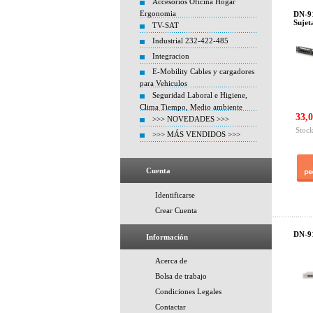
Accesorios Oficina Hogar
Ergonomia
DN-91
Sujet
TV-SAT
Industrial 232-422-485
Integracion
E-Mobility Cables y cargadores
para Vehiculos
Seguridad Laboral e Higiene,
Clima Tiempo, Medio ambiente
33,0
>>> NOVEDADES >>>
Stock
>>> MÁS VENDIDOS >>>
Cuenta
Identificarse
Crear Cuenta
DN-91
Información
Acerca de
Bolsa de trabajo
Condiciones Legales
Contactar