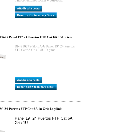
para conexiones fáciles y correctas.
Añadir a la cesta
Descripción técnica y Stock
A-G Panel 19" 24 Puertos FTP Cat 6A 0.5U Gris
DN-91624S-SL-EA-G Panel 19" 24 Puertos
FTP Cat 6A Gris 0.5U Digitus
Añadir a la cesta
Descripción técnica y Stock
9" 24 Puertos FTP Cat 6A 1u Gris Logilink
Panel 19" 24 Puertos FTP Cat 6A
Gris 1U