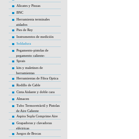
Alicates y Pinzas
BNC
Herramienta terminales
aislados
Pies de Rey
Instrumentos de medición
Soldadura
Pegamento-pistolas de
pegamento caliente-
Sprais
kits y maletines de
herramientas
Herramientas de Fibra Optica
Rodillo de Cable
Cinta Aislante y doble cara
Almacen
Tubo Termoretràctil y Pistolas
de Aire Caliente
Aspira Sopla Comprime Aire
Grapadoras y clavadoras
eléctricas
Juegos de Brocas