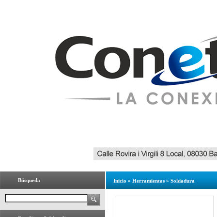
Búsqueda
Inicio
»
Herramientas
»
Soldadura