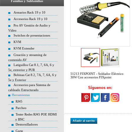
Familias y Subfamilias
Armarios Rack 19 y 10
Accesorios Rack 19 y 10
Pro AV Gestión de Audio y
Vídeo
Switches de presentaciones
KVM
KVM Extender
Creación y streaming de
contenido AV
Latiguillos Cat 8.1, 7, 6A, 6 y
5e, extrerior y PUR
51213 FIXPOINT - Soldador Eléctrico
Bobinas Cat 8.2, 7A, 7, 6A, 6 y
30W Con accesorios FIXpoint
5e y Exterior
Accesorios para Sistema de
Síguenos en:
cableado Estructurado
Herramientas
RJ45
Parcheo
Tester Redes RJ45 POE HDMI
y BNC
Añadir al carrito
Destornilladores
Corte