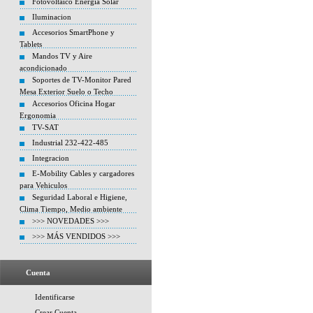
Fotovoltaico Energia Solar
Iluminacion
Accesorios SmartPhone y
Tablets
Mandos TV y Aire
acondicionado
Soportes de TV-Monitor Pared
Mesa Exterior Suelo o Techo
Accesorios Oficina Hogar
Ergonomia
TV-SAT
Industrial 232-422-485
Integracion
E-Mobility Cables y cargadores
para Vehiculos
Seguridad Laboral e Higiene,
Clima Tiempo, Medio ambiente
>>> NOVEDADES >>>
>>> MÁS VENDIDOS >>>
Cuenta
Identificarse
Crear Cuenta