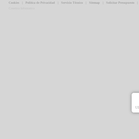
Cookies
|
Política de Privacidad
|
Servicio Técnico
|
Sitemap
|
Solicitar Presupuesto
Conetica Informatica
U