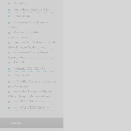
Domotica
Fotovoltaico Energia Solar
Iluminacion
Accesorios SmartPhone y
Tablets
Mandos TV y Aire
acondicionado
Soportes de TV-Monitor Pared
Mesa Exterior Suelo o Techo
Accesorios Oficina Hogar
Ergonomia
TV-SAT
Industrial 232-422-485
Integracion
E-Mobility Cables y cargadores
para Vehiculos
Seguridad Laboral e Higiene,
Clima Tiempo, Medio ambiente
>>> NOVEDADES >>>
>>> MÁS VENDIDOS >>>
Cuenta