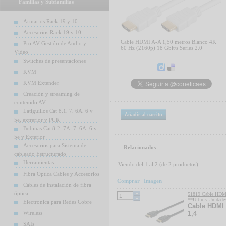
Familias y Subfamilias
Armarios Rack 19 y 10
Accesorios Rack 19 y 10
Cable HDMI A-A 1,50 metros Blanco 4K
Pro AV Gestión de Audio y
60 Hz (2160p) 18 Gbit/s Series 2.0
Vídeo
Switches de presentaciones
KVM
KVM Extender
Creación y streaming de
contenido AV
Latiguillos Cat 8.1, 7, 6A, 6 y
Añadir al carrito
5e, extrerior y PUR
Bobinas Cat 8.2, 7A, 7, 6A, 6 y
5e y Exterior
Accesorios para Sistema de
Relacionados
cableado Estructurado
Herramientas
Viendo del
1
al
2
(de
2
productos)
Fibra Optica Cables y Accesorios
Comprar
Imagen
Cables de instalación de fibra
óptica
51819 Cable HDMI
**Ultims Unidade
Electronica para Redes Cobre
Cable HDMI 
Wireless
1,4
SAIs