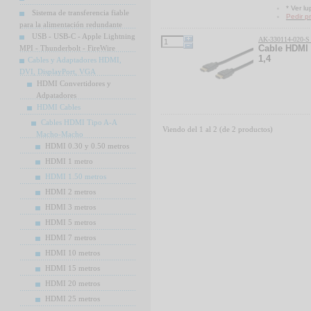
* Ver l
Sistema de transferencia fiable
Pedir p
para la alimentación redundante
USB - USB-C - Apple Lightning
AK-330114-020-S
Cable HDMI 
MPI - Thunderbolt - FireWire
1,4
Cables y Adaptadores HDMI,
DVI, DisplayPort, VGA
HDMI Convertidores y
Adpatadores
HDMI Cables
Cables HDMI Tipo A-A
Viendo del
1
al
2
(de
2
productos)
Macho-Macho
HDMI 0.30 y 0.50 metros
HDMI 1 metro
HDMI 1.50 metros
HDMI 2 metros
HDMI 3 metros
HDMI 5 metros
HDMI 7 metros
HDMI 10 metros
HDMI 15 metros
HDMI 20 metros
HDMI 25 metros