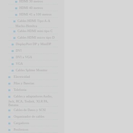
HDMI 30 metros
HDMI 40 metros
HDMI 41 a 100 metros
Cables HDMI Tipo A-A
Macho-Hembra
Cables HDMI mini tipo C
Cables HDMI micro tipo D
DisplayPort DP y MiniDP
DVI
DVI a VGA
VGA
Cables Splitter Monitor
Electricidad
Pilas y Baterias
Telefonia
Cables y adaptadores Audio,
Jack, RCA, Toslink, XLR PA,
Banana
Cables de Datos y SCSI
Organizador de cables
Cargadores
Perifericos