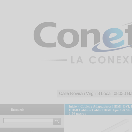
Inicio
»
Cables y Adaptadores HDMI, DVI, 
Búsqueda
HDMI Cables
»
Cables HDMI Tipo A-A Ma
1.50 metros