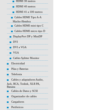
HDMI 30 metros
HDMI 40 metros
HDMI 41 a 100 metros
Cables HDMI Tipo A-A
Macho-Hembra
Cables HDMI mini tipo C
Cables HDMI micro tipo D
DisplayPort DP y MiniDP
DVI
DVI a VGA
VGA
Cables Splitter Monitor
Electricidad
Pilas y Baterias
Telefonia
Cables y adaptadores Audio,
Jack, RCA, Toslink, XLR PA,
Banana
Cables de Datos y SCSI
Organizador de cables
Cargadores
Perifericos