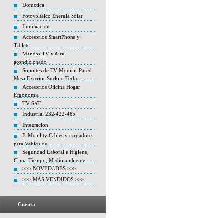
Domotica
Fotovoltaico Energia Solar
Iluminacion
Accesorios SmartPhone y
Tablets
Mandos TV y Aire
acondicionado
Soportes de TV-Monitor Pared
Mesa Exterior Suelo o Techo
Accesorios Oficina Hogar
Ergonomia
TV-SAT
Industrial 232-422-485
Integracion
E-Mobility Cables y cargadores
para Vehiculos
Seguridad Laboral e Higiene,
Clima Tiempo, Medio ambiente
>>> NOVEDADES >>>
>>> MÁS VENDIDOS >>>
Cuenta