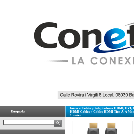
Inicio
»
Cables y Adaptadores HDMI, DVI, 
Búsqueda
HDMI Cables
»
Cables HDMI Tipo A-A Ma
1 metro