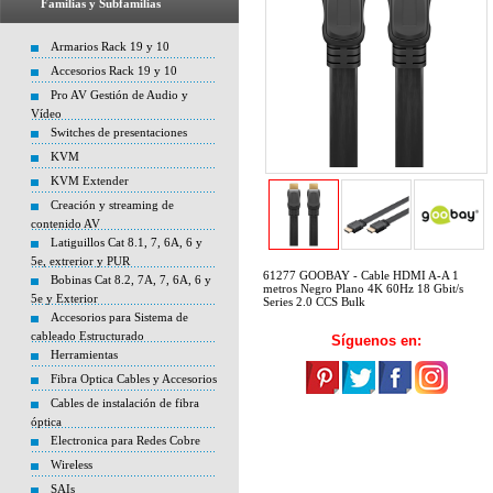
Familias y Subfamilias
Armarios Rack 19 y 10
Accesorios Rack 19 y 10
Pro AV Gestión de Audio y
Vídeo
Switches de presentaciones
KVM
KVM Extender
Creación y streaming de
contenido AV
Latiguillos Cat 8.1, 7, 6A, 6 y
5e, extrerior y PUR
61277 GOOBAY - Cable HDMI A-A 1
Bobinas Cat 8.2, 7A, 7, 6A, 6 y
metros Negro Plano 4K 60Hz 18 Gbit/s
5e y Exterior
Series 2.0 CCS Bulk
Accesorios para Sistema de
cableado Estructurado
Síguenos en:
Herramientas
Fibra Optica Cables y Accesorios
Cables de instalación de fibra
óptica
Electronica para Redes Cobre
Wireless
SAIs