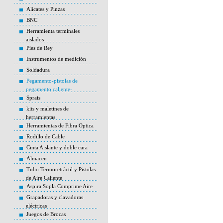
Alicates y Pinzas
BNC
Herramienta terminales
aislados
Pies de Rey
Instrumentos de medición
Soldadura
Pegamento-pistolas de
pegamento caliente-
Sprais
kits y maletines de
herramientas
Herramientas de Fibra Optica
Rodillo de Cable
Cinta Aislante y doble cara
Almacen
Tubo Termoretràctil y Pistolas
de Aire Caliente
Aspira Sopla Comprime Aire
Grapadoras y clavadoras
eléctricas
Juegos de Brocas