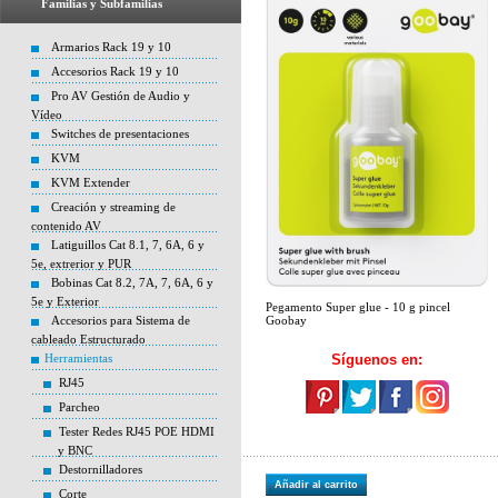
Familias y Subfamilias
Armarios Rack 19 y 10
Accesorios Rack 19 y 10
Pro AV Gestión de Audio y
Vídeo
Switches de presentaciones
KVM
KVM Extender
Creación y streaming de
contenido AV
Latiguillos Cat 8.1, 7, 6A, 6 y
5e, extrerior y PUR
Bobinas Cat 8.2, 7A, 7, 6A, 6 y
5e y Exterior
Pegamento Super glue - 10 g pincel
Accesorios para Sistema de
Goobay
cableado Estructurado
Herramientas
Síguenos en:
RJ45
Parcheo
Tester Redes RJ45 POE HDMI
y BNC
Destornilladores
Añadir al carrito
Corte