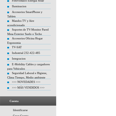
Fotovoltaico Energia Solar
Iluminacion
Accesorios SmartPhone y
Tablets
Mandos TV y Aire
acondicionado
Soportes de TV-Monitor Pared
Mesa Exterior Suelo o Techo
Accesorios Oficina Hogar
Ergonomia
TV-SAT
Industrial 232-422-485
Integracion
E-Mobility Cables y cargadores
para Vehiculos
Seguridad Laboral e Higiene,
Clima Tiempo, Medio ambiente
>>> NOVEDADES >>>
>>> MÁS VENDIDOS >>>
Cuenta
Identificarse
Crear Cuenta