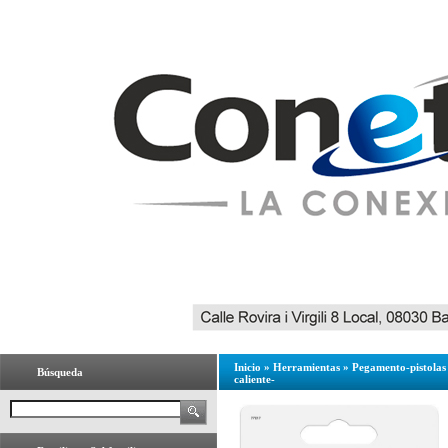
Inicio
»
Herramientas
»
Pegamento-pistolas
Búsqueda
caliente-