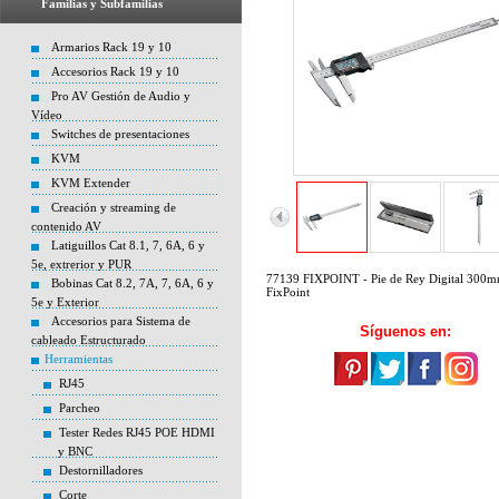
Familias y Subfamilias
Armarios Rack 19 y 10
Accesorios Rack 19 y 10
Pro AV Gestión de Audio y
Vídeo
Switches de presentaciones
KVM
KVM Extender
Creación y streaming de
contenido AV
Latiguillos Cat 8.1, 7, 6A, 6 y
5e, extrerior y PUR
77139 FIXPOINT - Pie de Rey Digital 300
Bobinas Cat 8.2, 7A, 7, 6A, 6 y
FixPoint
5e y Exterior
Accesorios para Sistema de
Síguenos en:
cableado Estructurado
Herramientas
RJ45
Parcheo
Tester Redes RJ45 POE HDMI
y BNC
Destornilladores
Corte