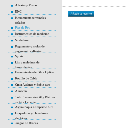
Alicates y Pinzas
BNC
Añadir al carrito
Herramienta terminales
aislados
Pies de Rey
Instrumentos de medición
Soldadura
Pegamento-pistolas de
pegamento caliente-
Sprais
kits y maletines de
herramientas
Herramientas de Fibra Optica
Rodillo de Cable
Cinta Aislante y doble cara
Almacen
Tubo Termoretràctil y Pistolas
de Aire Caliente
Aspira Sopla Comprime Aire
Grapadoras y clavadoras
eléctricas
Juegos de Brocas