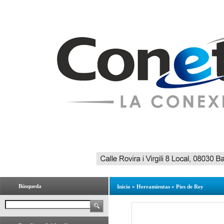
Búsqueda
Inicio
»
Herramientas
»
Pies de Rey