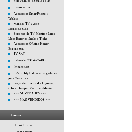
Fotovoltaico Energia Solar
Iluminacion
Accesorios SmartPhone y
Tablets
Mandos TV y Aire
acondicionado
Soportes de TV-Monitor Pared
Mesa Exterior Suelo o Techo
Accesorios Oficina Hogar
Ergonomia
TV-SAT
Industrial 232-422-485
Integracion
E-Mobility Cables y cargadores
para Vehiculos
Seguridad Laboral e Higiene,
Clima Tiempo, Medio ambiente
>>> NOVEDADES >>>
>>> MÁS VENDIDOS >>>
Cuenta
Identificarse
Crear Cuenta