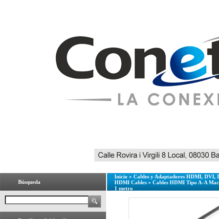
Inicio
»
Cables y Adaptadores HDMI, DVI, 
Búsqueda
HDMI Cables
»
Cables HDMI Tipo A-A Ma
1 metro