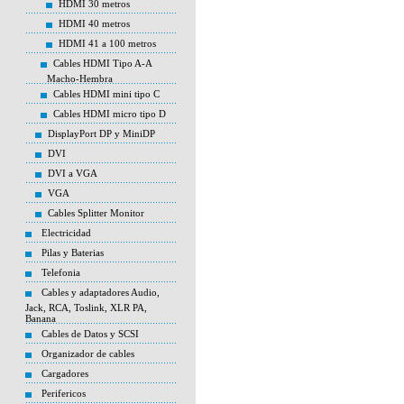
HDMI 30 metros
HDMI 40 metros
HDMI 41 a 100 metros
Cables HDMI Tipo A-A
Macho-Hembra
Cables HDMI mini tipo C
Cables HDMI micro tipo D
DisplayPort DP y MiniDP
DVI
DVI a VGA
VGA
Cables Splitter Monitor
Electricidad
Pilas y Baterias
Telefonia
Cables y adaptadores Audio,
Jack, RCA, Toslink, XLR PA,
Banana
Cables de Datos y SCSI
Organizador de cables
Cargadores
Perifericos