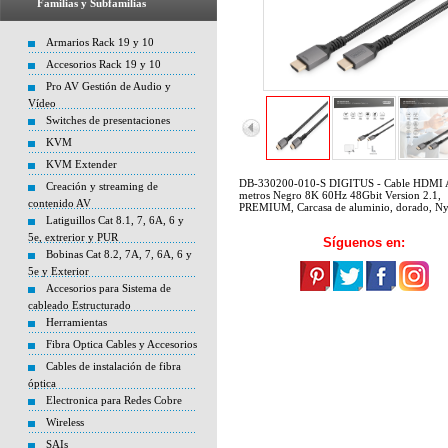
Familias y Subfamilias
Armarios Rack 19 y 10
Accesorios Rack 19 y 10
Pro AV Gestión de Audio y
Vídeo
Switches de presentaciones
KVM
KVM Extender
DB-330200-010-S DIGITUS - Cable HDMI 
Creación y streaming de
metros Negro 8K 60Hz 48Gbit Version 2.1,
contenido AV
PREMIUM, Carcasa de aluminio, dorado, N
Latiguillos Cat 8.1, 7, 6A, 6 y
5e, extrerior y PUR
Síguenos en:
Bobinas Cat 8.2, 7A, 7, 6A, 6 y
5e y Exterior
Accesorios para Sistema de
cableado Estructurado
Herramientas
Fibra Optica Cables y Accesorios
Cables de instalación de fibra
óptica
Electronica para Redes Cobre
Wireless
SAIs