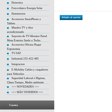
Domotica
Fotovoltaico Energia Solar
Iluminacion
Añadir al carrito
Accesorios SmartPhone y
Tablets
Mandos TV y Aire
acondicionado
Soportes de TV-Monitor Pared
Mesa Exterior Suelo o Techo
Accesorios Oficina Hogar
Ergonomia
TV-SAT
Industrial 232-422-485
Integracion
E-Mobility Cables y cargadores
para Vehiculos
Seguridad Laboral e Higiene,
Clima Tiempo, Medio ambiente
>>> NOVEDADES >>>
>>> MÁS VENDIDOS >>>
Cuenta