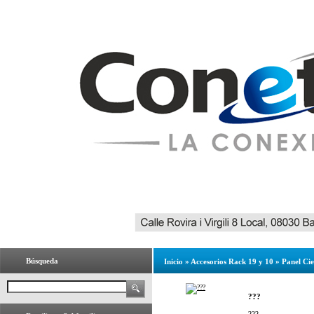
Búsqueda
Inicio
»
Accesorios Rack 19 y 10
»
Panel Ci
???