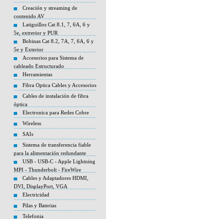
Creación y streaming de
contenido AV
Latiguillos Cat 8.1, 7, 6A, 6 y
5e, extrerior y PUR
Bobinas Cat 8.2, 7A, 7, 6A, 6 y
5e y Exterior
Accesorios para Sistema de
cableado Estructurado
Herramientas
Fibra Optica Cables y Accesorios
Cables de instalación de fibra
óptica
Electronica para Redes Cobre
Wireless
SAIs
Sistema de transferencia fiable
para la alimentación redundante
USB - USB-C - Apple Lightning
MPI - Thunderbolt - FireWire
Cables y Adaptadores HDMI,
DVI, DisplayPort, VGA
Electricidad
Pilas y Baterias
Telefonia