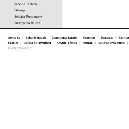
Servicio Técnico
Sitemap
Solicitar Presupuesto
Suscripción Boletín
Acerca de
|
Bolsa de trabajo
|
Condiciones Legales
|
Contactar
|
Descargas
|
Fabrica
Cookies
|
Política de Privacidad
|
Servicio Técnico
|
Sitemap
|
Solicitar Presupuesto
Conetica Informatica