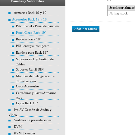
???
Familias y Subfamilias
Stock por almacé
Armarios Rack 19 y 10
No hay stock
Accesorios Rack 19 y 10
Patch Panel - Panel de parcheo
Añadir al carrito
Panel Ciego Rack 19"
Regletas Rack 19"
PDU energia inteligente
Bandeja para Rack 19"
Soportes en L y Gestion de
Cables
Soportes Carril DIN
Modulos de Refrigeracion -
Climatizadores
Otros Accesorios
Cerraduras y llaves Armarios
Rack
Cajon Rack 19"
Pro AV Gestión de Audio y
Vídeo
Switches de presentaciones
KVM
KVM Extender