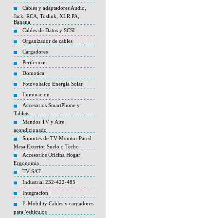
Cables y adaptadores Audio,
Jack, RCA, Toslink, XLR PA,
Banana
Cables de Datos y SCSI
Organizador de cables
Cargadores
Perifericos
Domotica
Fotovoltaico Energia Solar
Iluminacion
Accesorios SmartPhone y
Tablets
Mandos TV y Aire
acondicionado
Soportes de TV-Monitor Pared
Mesa Exterior Suelo o Techo
Accesorios Oficina Hogar
Ergonomia
TV-SAT
Industrial 232-422-485
Integracion
E-Mobility Cables y cargadores
para Vehiculos