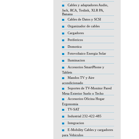
Cables y adaptadores Audio,
Jack, RCA, Toslink, XLR PA,
Banana
Cables de Datos y SCSI
Organizador de cables
Cargadores
Perifericos
Domotica
Fotovoltaico Energia Solar
Iluminacion
Accesorios SmartPhone y
Tablets
Mandos TV y Aire
acondicionado
Soportes de TV-Monitor Pared
Mesa Exterior Suelo o Techo
Accesorios Oficina Hogar
Ergonomia
TV-SAT
Industrial 232-422-485
Integracion
E-Mobility Cables y cargadores
para Vehiculos