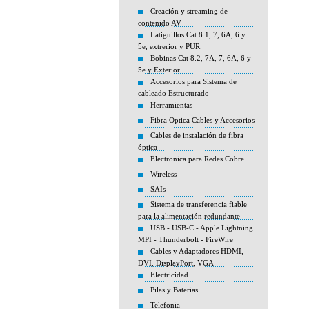
Creación y streaming de
contenido AV
Latiguillos Cat 8.1, 7, 6A, 6 y
5e, extrerior y PUR
Bobinas Cat 8.2, 7A, 7, 6A, 6 y
5e y Exterior
Accesorios para Sistema de
cableado Estructurado
Herramientas
Fibra Optica Cables y Accesorios
Cables de instalación de fibra
óptica
Electronica para Redes Cobre
Wireless
SAIs
Sistema de transferencia fiable
para la alimentación redundante
USB - USB-C - Apple Lightning
MPI - Thunderbolt - FireWire
Cables y Adaptadores HDMI,
DVI, DisplayPort, VGA
Electricidad
Pilas y Baterias
Telefonia