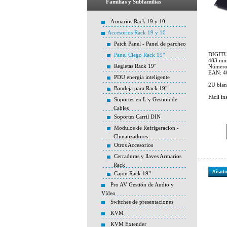
Familias y Subfamilias
Armarios Rack 19 y 10
Accesorios Rack 19 y 10
Patch Panel - Panel de parcheo
DIGITUS
Panel Ciego Rack 19"
483 mm
Regletas Rack 19"
Número
EAN: 4
PDU energia inteligente
2U blan
Bandeja para Rack 19"
Fácil in
Soportes en L y Gestion de
Cables
Soportes Carril DIN
Modulos de Refrigeracion -
Climatizadores
Otros Accesorios
Cerraduras y llaves Armarios
Rack
Añadir
Cajon Rack 19"
Pro AV Gestión de Audio y
Vídeo
Switches de presentaciones
KVM
KVM Extender