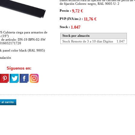
Datos técnicos Para la fijación de carriles de perfil 
de fijación Colores: negro, RAL 9005 U: 2
Precio :
9,72 €
PVP (IVA inc.) :
11,76 €
Stock :
1.047
 Cubierta ciega para armarios de
Stock por almacén
 (19")
 de artículo: DN-19 BPN-02-SW
Stock Remoto de 3 a 10 dias Digitus
1.047
016032171720
k panel color black (RAL 9005)
stalación
Síguenos en:
 al carrito