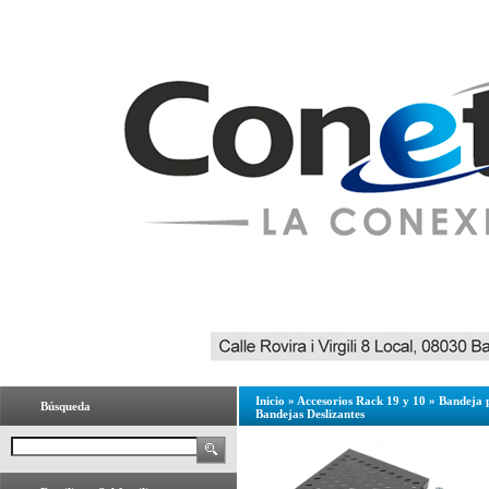
Inicio
»
Accesorios Rack 19 y 10
»
Bandeja 
Búsqueda
Bandejas Deslizantes