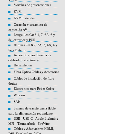
Switches de presentaciones
KVM
KVM Extender
Creación y streaming de
contenido AV
Latiguillos Cat 8.1, 7, 6A, 6 y
5e, extrerior y PUR
Bobinas Cat 8.2, 7A, 7, 6A, 6 y
5e y Exterior
Accesorios para Sistema de
cableado Estructurado
Herramientas
Fibra Optica Cables y Accesorios
Cables de instalación de fibra
óptica
Electronica para Redes Cobre
Wireless
SAIs
Sistema de transferencia fiable
para la alimentación redundante
USB - USB-C - Apple Lightning
MPI - Thunderbolt - FireWire
Cables y Adaptadores HDMI,
DVI, DisplayPort, VGA