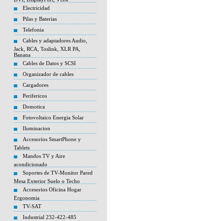
Electricidad
Pilas y Baterias
Telefonia
Cables y adaptadores Audio,
Jack, RCA, Toslink, XLR PA,
Banana
Cables de Datos y SCSI
Organizador de cables
Cargadores
Perifericos
Domotica
Fotovoltaico Energia Solar
Iluminacion
Accesorios SmartPhone y
Tablets
Mandos TV y Aire
acondicionado
Soportes de TV-Monitor Pared
Mesa Exterior Suelo o Techo
Accesorios Oficina Hogar
Ergonomia
TV-SAT
Industrial 232-422-485