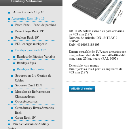
Familias y Subfamilias
Armarios Rack 19 y 10
Accesorios Rack 19 y 10
Patch Panel - Panel de parcheo
DIGITUS Baldas extraíbles para armarios
Panel Ciego Rack 19"
de 483 mm (19")
Regletas Rack 19"
Número de artículo: DN-19 TRAY-2-
800SW
PDU energia inteligente
EAN: 4016032183495
Bandeja para Rack 19"
Estante extraíble de 1UA para armarios con
una profundidad de 800 mm 40x484x568
Bandeja de Fijacion Variable
mm, hasta 25 kg, negro (RAL 9005)
Bandejas Fijas
Extensible, con mango
Para fijarlos a los 4 perfiles angulares de
Bandejas Deslizantes
483 mm (19")
Soportes en L y Gestion de
Cables
Soportes Carril DIN
Añadir al carrito
Modulos de Refrigeracion -
Climatizadores
Otros Accesorios
Cerraduras y llaves Armarios
Rack
Cajon Rack 19"
Pro AV Gestión de Audio y
Vídeo