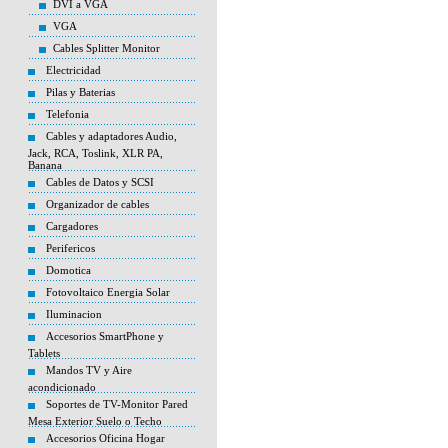
DVI a VGA
VGA
Cables Splitter Monitor
Electricidad
Pilas y Baterias
Telefonia
Cables y adaptadores Audio,
Jack, RCA, Toslink, XLR PA,
Banana
Cables de Datos y SCSI
Organizador de cables
Cargadores
Perifericos
Domotica
Fotovoltaico Energia Solar
Iluminacion
Accesorios SmartPhone y
Tablets
Mandos TV y Aire
acondicionado
Soportes de TV-Monitor Pared
Mesa Exterior Suelo o Techo
Accesorios Oficina Hogar