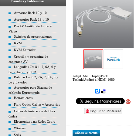
Familias y Subfamilias
Armarios Rack 19 y 10
Accesorios Rack 19 y 10
Pro AV Gestión de Audio y
Vídeo
Switches de presentaciones
KVM
KVM Extender
Creación y streaming de
contenido AV
Latiguillos Cat 8.1, 7, 6A, 6 y
5e, extrerior y PUR
Adapt. Mini DisplayPort+
Bobinas Cat 8.2, 7A, 7, 6A, 6 y
Toslink(Audio) a HDMI 1080
5e y Exterior
Accesorios para Sistema de
cableado Estructurado
Herramientas
Fibra Optica Cables y Accesorios
Seguir en Pinterest
Cables de instalación de fibra
óptica
Electronica para Redes Cobre
Wireless
Añadir al carrito
SAIs