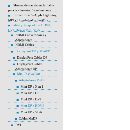
Sistema de transferencia fiable
para la alimentación redundante
USB - USB-C - Apple Lightning
MPI - Thunderbolt - FireWire
Cables y Adaptadores HDMI,
DVI, DisplayPort, VGA
HDMI Convertidores y
Adpatadores
HDMI Cables
DisplayPort DP y MiniDP
DisplayPort Cables DP
DisplayPort Cables
Adaptadores DP
Mini DisplayPort
Adaptadores MnDP
Mini DP a 3 en 1
Mini DP a DP
Mini DP a DVI
Mini DP a HDMI
Mini DP a VGA
Cables MnDP
DVI