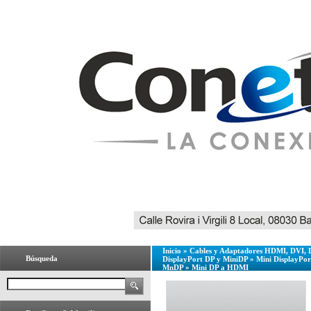
Inicio
»
Cables y Adaptadores HDMI, DVI, 
Búsqueda
DisplayPort DP y MiniDP
»
Mini DisplayPor
MnDP
»
Mini DP a HDMI