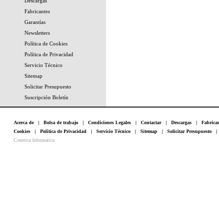
Descargas
Fabricantes
Garantías
Newsletters
Política de Cookies
Política de Privacidad
Servicio Técnico
Sitemap
Solicitar Presupuesto
Suscripción Boletín
Acerca de
|
Bolsa de trabajo
|
Condiciones Legales
|
Contactar
|
Descargas
|
Fabrica
Cookies
|
Política de Privacidad
|
Servicio Técnico
|
Sitemap
|
Solicitar Presupuesto
Conetica Informatica