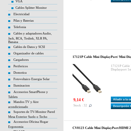
VGA
Cables Splitter Monitor
Electricidad
Pilas y Baterias
Telefonia
Cables y adaptadores Audio,
Jack, RCA, Toslink, XLR PA,
Banana
Cables de Datos y SCSI
Organizador de cables
17121P Cable Mini DisplayPort/ Mini D
Cargadores
17121P Cable 
Perifericos
Displayport 
Domotica
Fotovoltaico Energia Solar
Iluminacion
Accesorios SmartPhone y
Tablets
9,14 €
Añadir a la 
Mandos TV y Aire
Stock : 32
Descripción 
acondicionado
Soportes de TV-Monitor Pared
Mesa Exterior Suelo o Techo
Accesorios Oficina Hogar
Ergonomia
CV0123 Cable Mini DisplayPort/HDMI 2