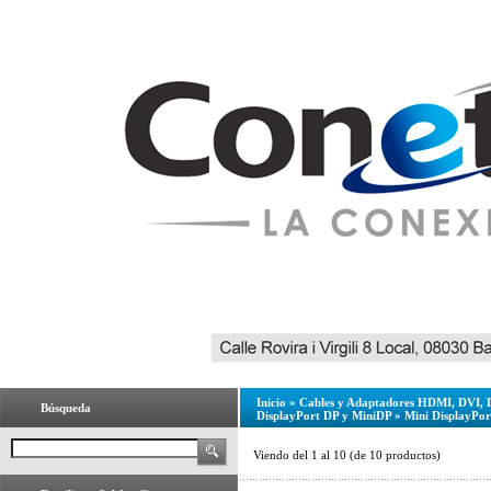
Inicio
»
Cables y Adaptadores HDMI, DVI, 
Búsqueda
DisplayPort DP y MiniDP
»
Mini DisplayPor
Viendo del
1
al
10
(de
10
productos)