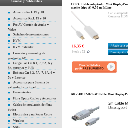
Familias y Subfamilias
17174I Cable adaptador Mini DisplayP
macho (tipo A) 0,50 m InLine
Armarios Rack 19 y 10
Cable adaptad
Conector HDMI
Accesorios Rack 19 y 10
Pro AV Gestión de Audio y
Vídeo
Switches de presentaciones
KVM
16,35 €
Añadir a la 
KVM Extender
Stock : 52
Descripción 
Creación y streaming de
contenido AV
Latiguillos Cat 8.1, 7, 6A, 6 y
5e, extrerior y PUR
Bobinas Cat 8.2, 7A, 7, 6A, 6 y
5e y Exterior
Accesorios para Sistema de
cableado Estructurado
Herramientas
AK-340102-020-W Cable Mini DisplayPor
Fibra Optica Cables y Accesorios
2m Cable Mi
Cables de instalación de fibra
Displaypor
óptica
Electronica para Redes Cobre
Wireless
SAIs