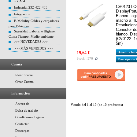
TV-SAT
CV0123 LOG
Industrial 232-422-485
DisplayPor
Integracion
Blanco Logi
macho a HD
E-Mobility Cables y cargadores
Resolucione
para Vehiculos
Conector do
Seguridad Laboral e Higiene,
blanco. Dis
Clima Tiempo, Medio ambiente
(CV0122: 1
>>> NOVEDADES >>>
5m)
>>> MÁS VENDIDOS >>>
19,64 €
Añadir a la 
Stock : 576
Descripción 
Cuenta
Identificarse
Crear Cuenta
Información
Acerca de
Viendo del
1
al
10
(de
10
productos)
Bolsa de trabajo
Condiciones Legales
Contactar
Descargas