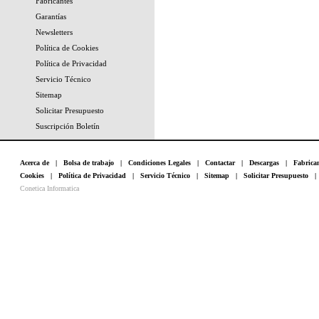
Fabricantes
Garantías
Newsletters
Política de Cookies
Política de Privacidad
Servicio Técnico
Sitemap
Solicitar Presupuesto
Suscripción Boletín
Acerca de
|
Bolsa de trabajo
|
Condiciones Legales
|
Contactar
|
Descargas
|
Fabrica
Cookies
|
Política de Privacidad
|
Servicio Técnico
|
Sitemap
|
Solicitar Presupuesto
Conetica Informatica