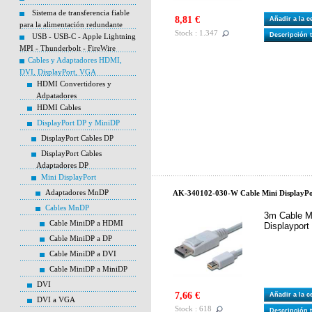
Sistema de transferencia fiable
8,81 €
Añadir a la 
para la alimentación redundante
Stock : 1.347
Descripción 
USB - USB-C - Apple Lightning
MPI - Thunderbolt - FireWire
Cables y Adaptadores HDMI,
DVI, DisplayPort, VGA
HDMI Convertidores y
Adpatadores
HDMI Cables
DisplayPort DP y MiniDP
DisplayPort Cables DP
DisplayPort Cables
Adaptadores DP
Mini DisplayPort
Adaptadores MnDP
AK-340102-030-W Cable Mini DisplayPor
Cables MnDP
3m Cable Mi
Cable MiniDP a HDMI
Displaypor
Cable MiniDP a DP
Cable MiniDP a DVI
Cable MiniDP a MiniDP
DVI
7,66 €
Añadir a la 
DVI a VGA
Stock : 618
Descripción 