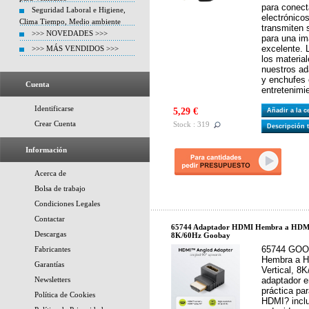
para conect
Seguridad Laboral e Higiene,
electrónico
Clima Tiempo, Medio ambiente
transmiten 
>>> NOVEDADES >>>
para una im
excelente. 
>>> MÁS VENDIDOS >>>
los material
nuestros ad
y enchufes 
Cuenta
entretenimi
Identificarse
5,29 €
Añadir a la 
Crear Cuenta
Stock : 319
Descripción 
Información
Acerca de
Bolsa de trabajo
Condiciones Legales
Contactar
65744 Adaptador HDMI Hembra a HDMI 
Descargas
8K/60Hz Goobay
65744 GOO
Fabricantes
Hembra a H
Garantías
Vertical, 8
Newsletters
adaptador e
práctica pa
Política de Cookies
HDMI? incl