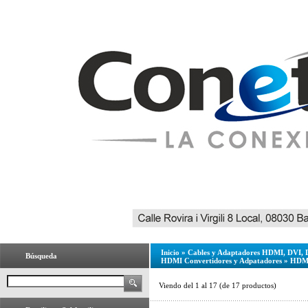
Inicio
»
Cables y Adaptadores HDMI, DVI, 
Búsqueda
HDMI Convertidores y Adpatadores
»
HDMI
Viendo del
1
al
17
(de
17
productos)