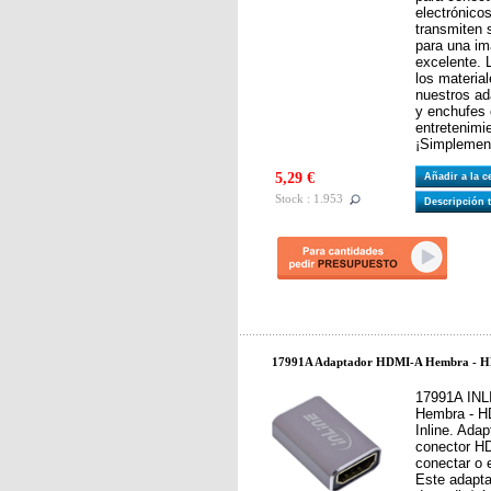
electrónico
transmiten 
para una im
excelente. 
los material
nuestros ad
y enchufes 
entretenimi
¡Simplement
5,29 €
Añadir a la 
Stock : 1.953
Descripción 
17991A Adaptador HDMI-A Hembra - HD
17991A INL
Hembra - H
Inline. Ada
conector H
conectar o 
Este adapta