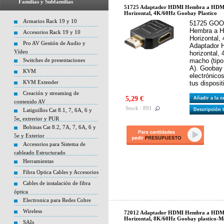
Familias y Subfamilias
51725 Adaptador HDMI Hembra a HDM
Horizontal, 4K/60Hz Goobay Plastico
Armarios Rack 19 y 10
51725 GOO
Hembra a H
Accesorios Rack 19 y 10
Horizontal,
Pro AV Gestión de Audio y
Adaptador 
Vídeo
horizontal,
Switches de presentaciones
macho (tipo
A). Goobay 
KVM
electrónico
KVM Extender
tus disposit
Creación y streaming de
5,29 €
Añadir a la 
contenido AV
Stock : 891
Latiguillos Cat 8.1, 7, 6A, 6 y
Descripción 
5e, extrerior y PUR
Bobinas Cat 8.2, 7A, 7, 6A, 6 y
5e y Exterior
Accesorios para Sistema de
cableado Estructurado
Herramientas
Fibra Optica Cables y Accesorios
Cables de instalación de fibra
óptica
Electronica para Redes Cobre
Wireless
72012 Adaptador HDMI Hembra a HDM
Horizontal, 8K/60Hz Goobay plastico-M
SAIs