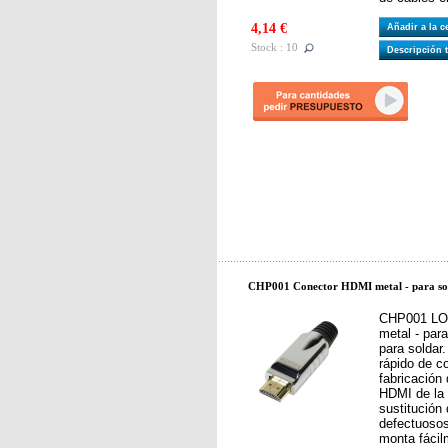
4,14 €
Añadir a la 
Stock : 10
Descripción 
CHP001 Conector HDMI metal - para so
CHP001 LOG
metal - par
para soldar.
rápido de c
fabricación
HDMI de la 
sustitución
defectuosos
monta fácil