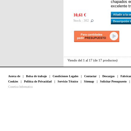
chapados en
excelente t
10,61 €
Añadir a la 
Stock : 302
Descripción 
Viendo del
1
al
17
(de
17
productos)
Acerca de
|
Bolsa de trabajo
|
Condiciones Legales
|
Contactar
|
Descargas
|
Fabrica
Cookies
|
Política de Privacidad
|
Servicio Técnico
|
Sitemap
|
Solicitar Presupuesto
Conetica Informatica