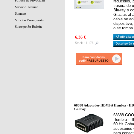
Política de Privacidad
reducidos, p
trasera de u
Servicio Técnico
Blu-ray o c
Sitemap
Gracias al á
cable se ad
Solicitar Presupuesto
dispositivo
Suscripción Boletín
o se rompa.
6,36 €
Añadir a la 
Stock : 1.176
Descripción 
68688 Adaptador HDMI-A Hembra - HD
Goobay
68688 GOO
Hembra - H
60 Hz Goba
accesorios 
para conect