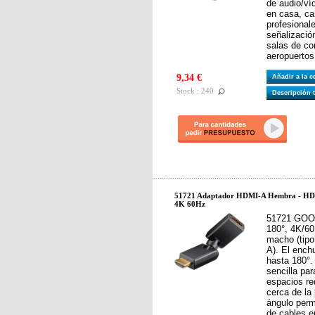
de audio/ví
en casa, ca
profesionale
señalizació
salas de con
aeropuertos
9,34 €
Añadir a la 
Stock : 240
Descripción 
51721 Adaptador HDMI-A Hembra - HDM
4K 60Hz
51721 GOO
180°, 4K/6
macho (tipo
A). El ench
hasta 180°.
sencilla pa
espacios re
cerca de la
ángulo perm
de cables e