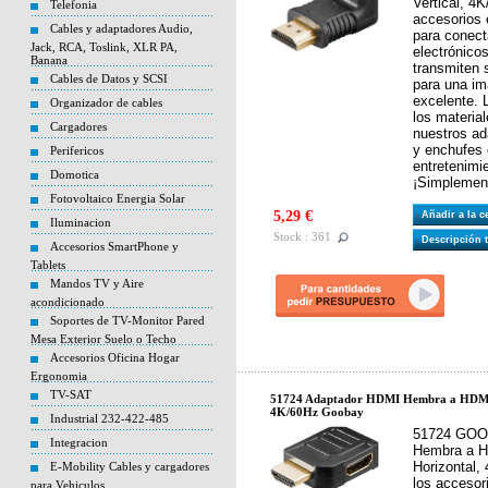
Vertical, 4
Telefonia
accesorios 
Cables y adaptadores Audio,
para conect
Jack, RCA, Toslink, XLR PA,
electrónico
Banana
transmiten 
Cables de Datos y SCSI
para una im
excelente. 
Organizador de cables
los material
Cargadores
nuestros ad
y enchufes 
Perifericos
entretenimi
Domotica
¡Simplement
Fotovoltaico Energia Solar
5,29 €
Añadir a la 
Iluminacion
Stock : 361
Descripción 
Accesorios SmartPhone y
Tablets
Mandos TV y Aire
acondicionado
Soportes de TV-Monitor Pared
Mesa Exterior Suelo o Techo
Accesorios Oficina Hogar
Ergonomia
TV-SAT
51724 Adaptador HDMI Hembra a HDMI 
4K/60Hz Goobay
Industrial 232-422-485
51724 GOO
Integracion
Hembra a H
Horizontal,
E-Mobility Cables y cargadores
los accesor
para Vehiculos