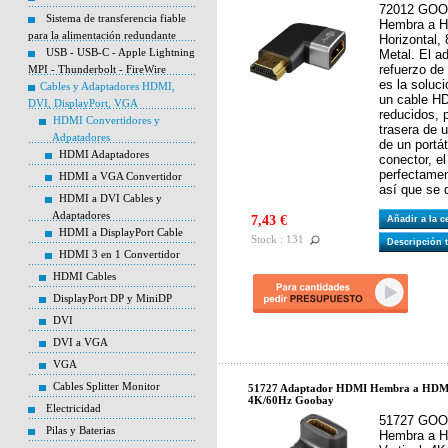
72012 GOO
Sistema de transferencia fiable
Hembra a H
para la alimentación redundante
Horizontal,
USB - USB-C - Apple Lightning
Metal. El a
refuerzo de 
MPI - Thunderbolt - FireWire
es la soluc
Cables y Adaptadores HDMI,
un cable HD
DVI, DisplayPort, VGA
reducidos, p
HDMI Convertidores y
trasera de u
Adpatadores
de un portát
HDMI Adaptadores
conector, el
perfectamen
HDMI a VGA Convertidor
así que se 
HDMI a DVI Cables y
Adaptadores
7,43 €
Añadir a la 
HDMI a DisplayPort Cable
Stock : 131
Descripción 
HDMI 3 en 1 Convertidor
HDMI Cables
DisplayPort DP y MiniDP
DVI
DVI a VGA
VGA
Cables Splitter Monitor
51727 Adaptador HDMI Hembra a HDMI 
4K/60Hz Goobay
Electricidad
51727 GOO
Pilas y Baterias
Hembra a H