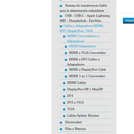
Sistema de transferencia fiable
para la alimentación redundante
USB - USB-C - Apple Lightning
MPI - Thunderbolt - FireWire
Añadir
Cables y Adaptadores HDMI,
DVI, DisplayPort, VGA
HDMI Convertidores y
Adpatadores
HDMI Adaptadores
HDMI a VGA Convertidor
HDMI a DVI Cables y
Adaptadores
HDMI a DisplayPort Cable
HDMI 3 en 1 Convertidor
HDMI Cables
DisplayPort DP y MiniDP
DVI
DVI a VGA
VGA
Cables Splitter Monitor
Electricidad
Pilas y Baterias