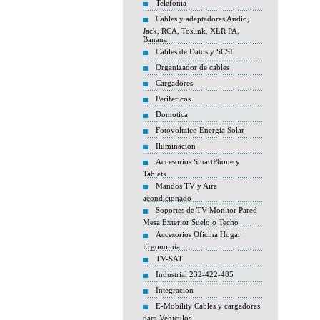
Telefonia
Cables y adaptadores Audio,
Jack, RCA, Toslink, XLR PA,
Banana
Cables de Datos y SCSI
Organizador de cables
Cargadores
Perifericos
Domotica
Fotovoltaico Energia Solar
Iluminacion
Accesorios SmartPhone y
Tablets
Mandos TV y Aire
acondicionado
Soportes de TV-Monitor Pared
Mesa Exterior Suelo o Techo
Accesorios Oficina Hogar
Ergonomia
TV-SAT
Industrial 232-422-485
Integracion
E-Mobility Cables y cargadores
para Vehiculos