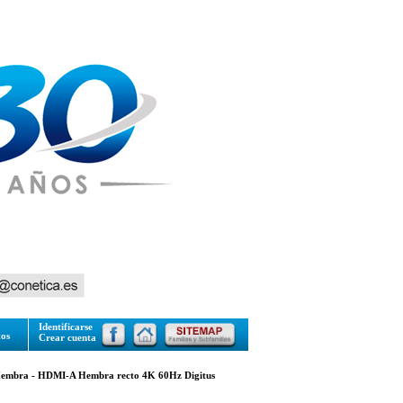
Identificarse
tos
Crear cuenta
mbra - HDMI-A Hembra recto 4K 60Hz Digitus