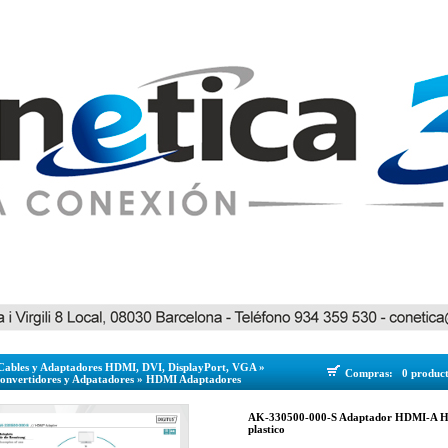
Cables y Adaptadores HDMI, DVI, DisplayPort, VGA
»
Compras:
0 produc
nvertidores y Adpatadores
»
HDMI Adaptadores
AK-330500-000-S Adaptador HDMI-A He
plastico