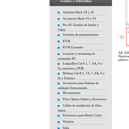
Familias y Subfamilias
Armarios Rack 19 y 10
Accesorios Rack 19 y 10
Pro AV Gestión de Audio y
Vídeo
Switches de presentaciones
KVM
KVM Extender
AK-330
Creación y streaming de
Hembra
contenido AV
plástico
Latiguillos Cat 8.1, 7, 6A, 6 y
5e, extrerior y PUR
Bobinas Cat 8.2, 7A, 7, 6A, 6 y
5e y Exterior
Accesorios para Sistema de
cableado Estructurado
Herramientas
Fibra Optica Cables y Accesorios
Cables de instalación de fibra
óptica
Electronica para Redes Cobre
Wireless
SAIs