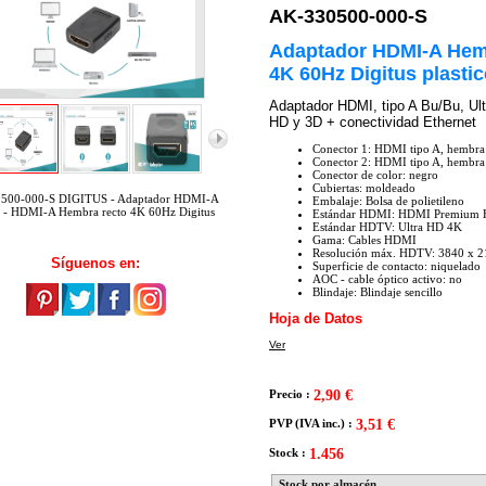
AK-330500-000-S
Adaptador HDMI-A Hem
4K 60Hz Digitus plasti
Adaptador HDMI, tipo A Bu/Bu, Ul
HD y 3D + conectividad Ethernet
Conector 1: HDMI tipo A, hembra
Conector 2: HDMI tipo A, hembra
Conector de color: negro
Cubiertas: moldeado
500-000-S DIGITUS - Adaptador HDMI-A
Embalaje: Bolsa de polietileno
 - HDMI-A Hembra recto 4K 60Hz Digitus
Estándar HDMI: HDMI Premium H
Estándar HDTV: Ultra HD 4K
Gama: Cables HDMI
Resolución máx. HDTV: 3840 x 21
Síguenos en:
Superficie de contacto: niquelado
AOC - cable óptico activo: no
Blindaje: Blindaje sencillo
Hoja de Datos
Ver
Precio :
2,90 €
PVP (IVA inc.) :
3,51 €
Stock :
1.456
Stock por almacén