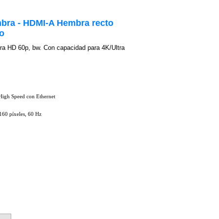
bra - HDMI-A Hembra recto
co
tra HD 60p, bw. Con capacidad para 4K/Ultra
igh Speed con Ethernet
60 píxeles, 60 Hz