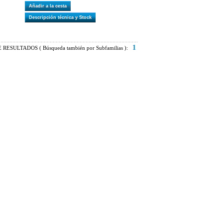
Añadir a la cesta
Descripción técnica y Stock
1
RESULTADOS ( Búsqueda también por Subfamilias ):