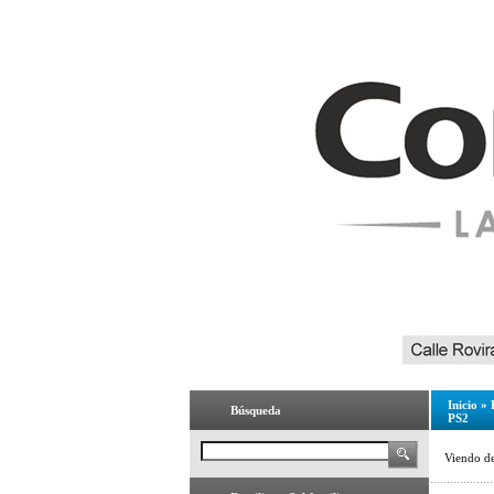
Inicio
»
Búsqueda
PS2
Viendo d