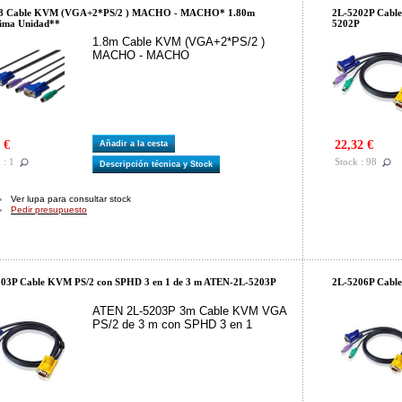
8 Cable KVM (VGA+2*PS/2 ) MACHO - MACHO* 1.80m
2L-5202P Cable
ima Unidad**
5202P
1.8m Cable KVM (VGA+2*PS/2 )
MACHO - MACHO
 €
22,32 €
Añadir a la cesta
 : 1
Stock : 98
Descripción técnica y Stock
Ver lupa para consultar stock
Pedir presupuesto
03P Cable KVM PS/2 con SPHD 3 en 1 de 3 m ATEN-2L-5203P
2L-5206P Cabl
ATEN 2L-5203P 3m Cable KVM VGA
PS/2 de 3 m con SPHD 3 en 1