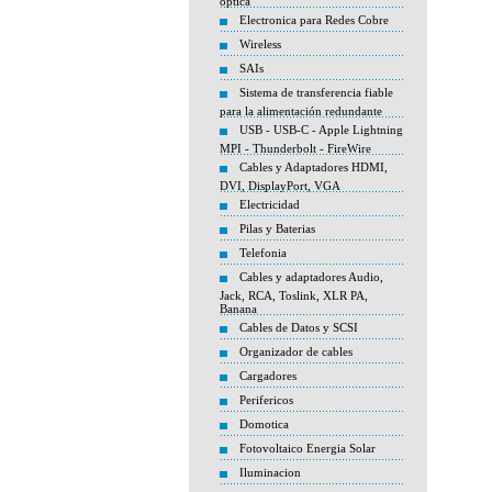
óptica
Electronica para Redes Cobre
Wireless
SAIs
Sistema de transferencia fiable
para la alimentación redundante
USB - USB-C - Apple Lightning
MPI - Thunderbolt - FireWire
Cables y Adaptadores HDMI,
DVI, DisplayPort, VGA
Electricidad
Pilas y Baterias
Telefonia
Cables y adaptadores Audio,
Jack, RCA, Toslink, XLR PA,
Banana
Cables de Datos y SCSI
Organizador de cables
Cargadores
Perifericos
Domotica
Fotovoltaico Energia Solar
Iluminacion