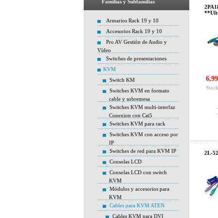
Familias y Subfamilias
2PA1
**Ult
Armarios Rack 19 y 10
Accesorios Rack 19 y 10
Pro AV Gestión de Audio y
Vídeo
Switches de presentaciones
KVM
6,99
Switch KM
Stock
Switches KVM en formato
cable y sobremesa
Switches KVM multi-interfaz
Conexion con Cat5
Switches KVM para rack
Switches KVM con acceso por
IP
Switches de red para KVM IP
2L-52
Consolas LCD
Consolas LCD con switch
KVM
Módulos y accesorios para
KVM
Cables para KVM ATEN
Cables KVM para DVI