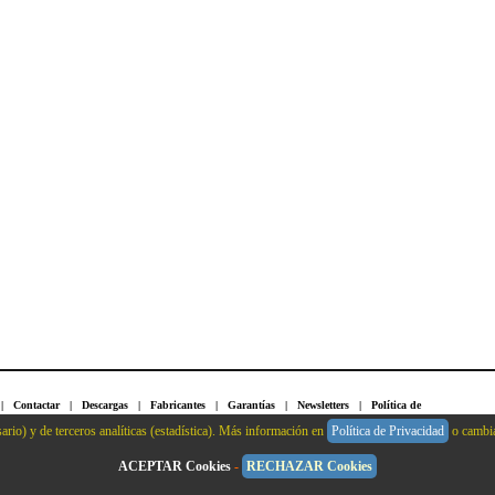
|
Contactar
|
Descargas
|
Fabricantes
|
Garantías
|
Newsletters
|
Política de
|
Sitemap
|
Solicitar Presupuesto
|
Suscripción Boletín
|
Crear Cuenta
|
Identificarse
ario) y de terceros analíticas (estadística). Más información en
Política de Privacidad
o cambia
ACEPTAR Cookies
-
RECHAZAR Cookies