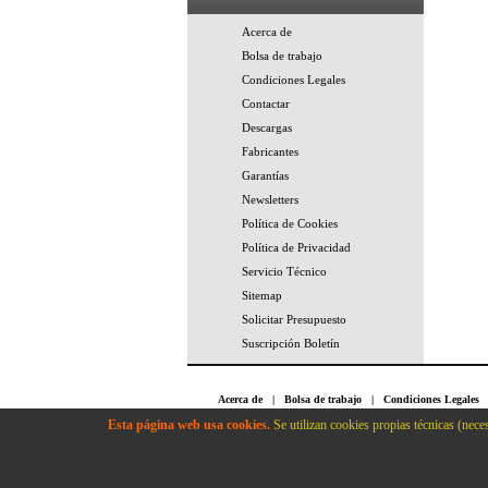
Acerca de
Bolsa de trabajo
Condiciones Legales
Contactar
Descargas
Fabricantes
Garantías
Newsletters
Política de Cookies
Política de Privacidad
Servicio Técnico
Sitemap
Solicitar Presupuesto
Suscripción Boletín
Acerca de
|
Bolsa de trabajo
|
Condiciones Legales
Cookies
|
Política de Privacidad
|
Servicio Técnico
Esta página web usa cookies.
Se utilizan cookies propias técnicas (neces
Conetica Informatica