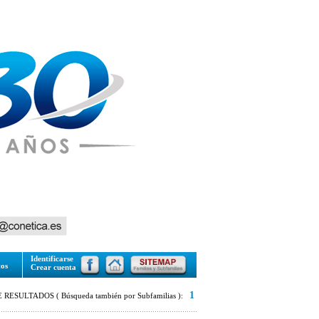
Identificarse
tos
Crear cuenta
1
RESULTADOS ( Búsqueda también por Subfamilias ):