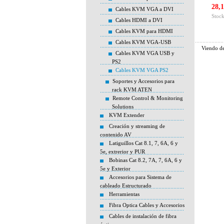
28,1
Cables KVM VGA a DVI
Stock
Cables HDMI a DVI
Cables KVM para HDMI
Cables KVM VGA-USB
Viendo d
Cables KVM VGA USB y
PS2
Cables KVM VGA PS2
Soportes y Accesorios para
rack KVM ATEN
Remote Control & Monitoring
Solutions
KVM Extender
Creación y streaming de
contenido AV
Latiguillos Cat 8.1, 7, 6A, 6 y
5e, extrerior y PUR
Bobinas Cat 8.2, 7A, 7, 6A, 6 y
5e y Exterior
Accesorios para Sistema de
cableado Estructurado
Herramientas
Fibra Optica Cables y Accesorios
Cables de instalación de fibra