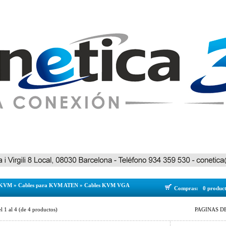
KVM
»
Cables para KVM ATEN
»
Cables KVM VGA
Compras:
0 produc
el
1
al
4
(de
4
productos)
PAGINAS DE 