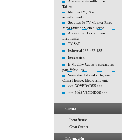
Accesorios SmartPhone y
Tablets
Mandos TV y Aire
acondicionado
Soportes de TV-Monitor Pared
Mesa Exterior Suelo o Techo
Accesorios Oficina Hogar
Ergonomia
TV-SAT
Industrial 232-422-485
Integracion
E-Mobility Cables y cargadores
para Vehiculos
Seguridad Laboral e Higiene,
Clima Tiempo, Medio ambiente
>>> NOVEDADES >>>
>>> MÁS VENDIDOS >>>
Cuenta
Identificarse
Crear Cuenta
Información