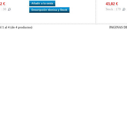
2 €
43,02 €
Añadir a la cesta
 : 30
Stock : 179
Descripción técnica y Stock
el
1
al
4
(de
4
productos)
PAGINAS DE 