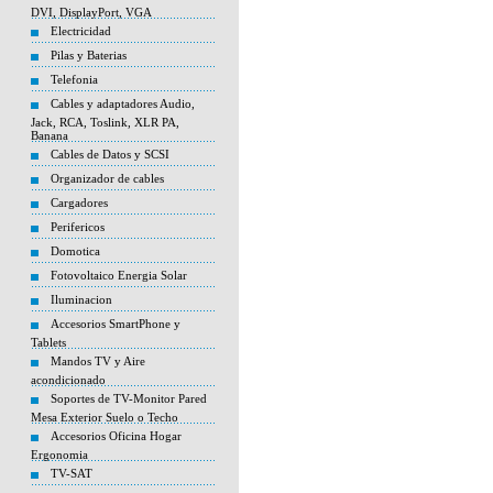
DVI, DisplayPort, VGA
Electricidad
Pilas y Baterias
Telefonia
Cables y adaptadores Audio,
Jack, RCA, Toslink, XLR PA,
Banana
Cables de Datos y SCSI
Organizador de cables
Cargadores
Perifericos
Domotica
Fotovoltaico Energia Solar
Iluminacion
Accesorios SmartPhone y
Tablets
Mandos TV y Aire
acondicionado
Soportes de TV-Monitor Pared
Mesa Exterior Suelo o Techo
Accesorios Oficina Hogar
Ergonomia
TV-SAT