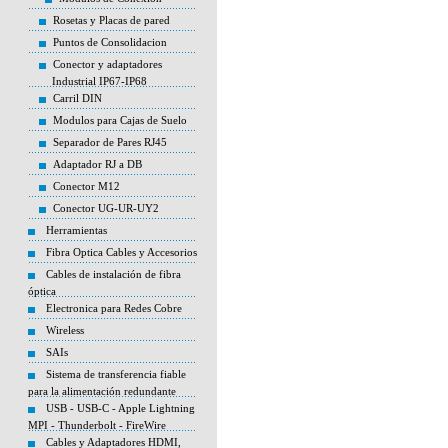
Rosetas y Placas de pared
Puntos de Consolidacion
Conector y adaptadores
Industrial IP67-IP68
Carril DIN
Modulos para Cajas de Suelo
Separador de Pares RJ45
Adaptador RJ a DB
Conector M12
Conector UG-UR-UY2
Herramientas
Fibra Optica Cables y Accesorios
Cables de instalación de fibra
óptica
Electronica para Redes Cobre
Wireless
SAIs
Sistema de transferencia fiable
para la alimentación redundante
USB - USB-C - Apple Lightning
MPI - Thunderbolt - FireWire
Cables y Adaptadores HDMI,