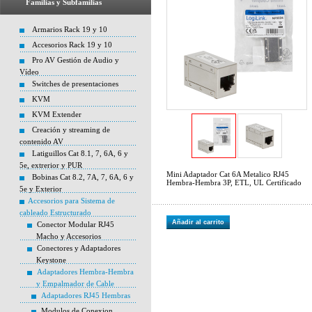
Familias y Subfamilias
Armarios Rack 19 y 10
Accesorios Rack 19 y 10
Pro AV Gestión de Audio y
Vídeo
Switches de presentaciones
KVM
KVM Extender
Creación y streaming de
contenido AV
Latiguillos Cat 8.1, 7, 6A, 6 y
5e, extrerior y PUR
Mini Adaptador Cat 6A Metalico RJ45
Bobinas Cat 8.2, 7A, 7, 6A, 6 y
Hembra-Hembra 3P, ETL, UL Certificado
5e y Exterior
Accesorios para Sistema de
cableado Estructurado
Añadir al carrito
Conector Modular RJ45
Macho y Accesorios
Conectores y Adaptadores
Keystone
Adaptadores Hembra-Hembra
y Empalmador de Cable
Adaptadores RJ45 Hembras
Modulos de Conexion