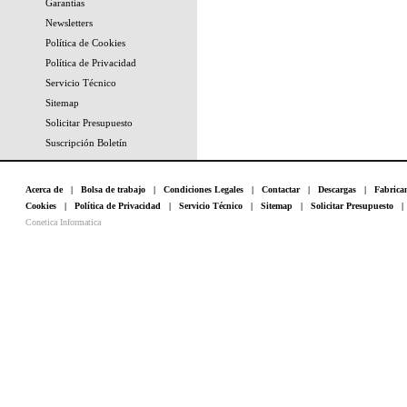
Garantías
Newsletters
Política de Cookies
Política de Privacidad
Servicio Técnico
Sitemap
Solicitar Presupuesto
Suscripción Boletín
Acerca de
|
Bolsa de trabajo
|
Condiciones Legales
|
Contactar
|
Descargas
|
Fabrica
Cookies
|
Política de Privacidad
|
Servicio Técnico
|
Sitemap
|
Solicitar Presupuesto
Conetica Informatica