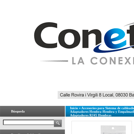
Inicio
»
Accesorios para Sistema de cablead
Búsqueda
Adaptadores Hembra-Hembra y Empalmado
Adaptadores RJ45 Hembras