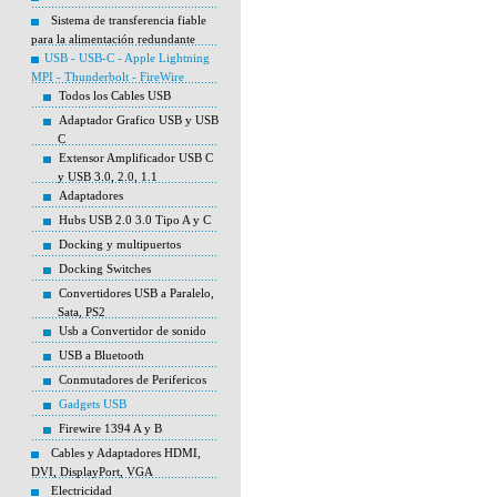
Sistema de transferencia fiable
para la alimentación redundante
USB - USB-C - Apple Lightning
MPI - Thunderbolt - FireWire
Todos los Cables USB
Adaptador Grafico USB y USB
C
Extensor Amplificador USB C
y USB 3.0, 2.0, 1.1
Adaptadores
Hubs USB 2.0 3.0 Tipo A y C
Docking y multipuertos
Docking Switches
Convertidores USB a Paralelo,
Sata, PS2
Usb a Convertidor de sonido
USB a Bluetooth
Conmutadores de Perifericos
Gadgets USB
Firewire 1394 A y B
Cables y Adaptadores HDMI,
DVI, DisplayPort, VGA
Electricidad