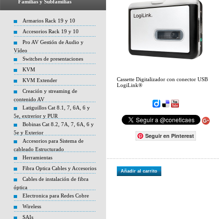
Familias y Subfamilias
Armarios Rack 19 y 10
Accesorios Rack 19 y 10
Pro AV Gestión de Audio y
Vídeo
Switches de presentaciones
KVM
Cassette Digitalizador con conector USB
KVM Extender
LogiLink®
Creación y streaming de
contenido AV
Latiguillos Cat 8.1, 7, 6A, 6 y
5e, extrerior y PUR
Bobinas Cat 8.2, 7A, 7, 6A, 6 y
5e y Exterior
Seguir en Pinterest
Accesorios para Sistema de
cableado Estructurado
Herramientas
Fibra Optica Cables y Accesorios
Añadir al carrito
Cables de instalación de fibra
óptica
Electronica para Redes Cobre
Wireless
SAIs