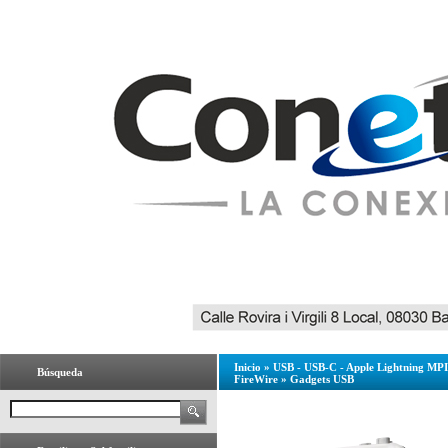
Inicio
»
USB - USB-C - Apple Lightning MPI 
Búsqueda
FireWire
»
Gadgets USB