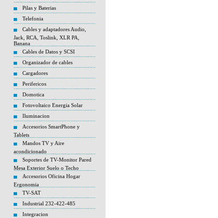
Pilas y Baterias
Telefonia
Cables y adaptadores Audio,
Jack, RCA, Toslink, XLR PA,
Banana
Cables de Datos y SCSI
Organizador de cables
Cargadores
Perifericos
Domotica
Fotovoltaico Energia Solar
Iluminacion
Accesorios SmartPhone y
Tablets
Mandos TV y Aire
acondicionado
Soportes de TV-Monitor Pared
Mesa Exterior Suelo o Techo
Accesorios Oficina Hogar
Ergonomia
TV-SAT
Industrial 232-422-485
Integracion