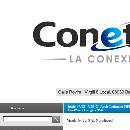
Inicio
»
USB - USB-C - Apple Lightning MPI 
Búsqueda
FireWire
»
Gadgets USB
Viendo del
1
al
5
(de
5
productos)