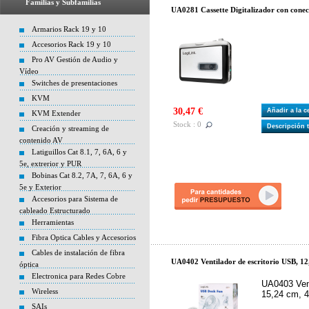
Familias y Subfamilias
UA0281 Cassette Digitalizador con cone
Armarios Rack 19 y 10
Accesorios Rack 19 y 10
Pro AV Gestión de Audio y
Vídeo
Switches de presentaciones
KVM
30,47 €
Añadir a la 
KVM Extender
Stock : 0
Descripción 
Creación y streaming de
contenido AV
Latiguillos Cat 8.1, 7, 6A, 6 y
5e, extrerior y PUR
Bobinas Cat 8.2, 7A, 7, 6A, 6 y
5e y Exterior
Accesorios para Sistema de
cableado Estructurado
Herramientas
Fibra Optica Cables y Accesorios
Cables de instalación de fibra
UA0402 Ventilador de escritorio USB, 12
óptica
Electronica para Redes Cobre
UA0403 Vent
Wireless
15,24 cm, 4
SAIs