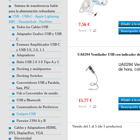
Sistema de transferencia fiable
para la alimentación redundante
USB - USB-C - Apple Lightning
MPI - Thunderbolt - FireWire
7,56 €
Añadir a la 
Todos los Cables USB
Stock : 0
Descripción 
Adaptador Grafico USB y USB
C
Extensor Amplificador USB C
y USB 3.0, 2.0, 1.1
UA0294 Ventilador USB con indicador de 
Adaptadores
Hubs USB 2.0 3.0 Tipo A y C
UA0294 Vent
Docking y multipuertos
de hora, col
Docking Switches
Convertidores USB a Paralelo,
Sata, PS2
Usb a Convertidor de sonido
USB a Bluetooth
15,77 €
Añadir a la 
Stock : 0
Conmutadores de Perifericos
Descripción 
Gadgets USB
Firewire 1394 A y B
Viendo del
1
al
5
(de
5
productos)
Cables y Adaptadores HDMI,
DVI, DisplayPort, VGA
Electricidad