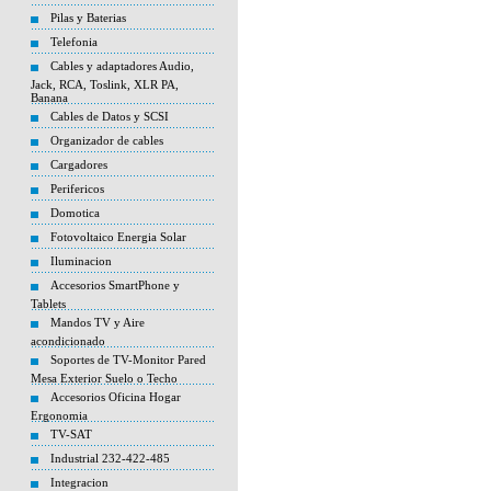
Pilas y Baterias
Telefonia
Cables y adaptadores Audio,
Jack, RCA, Toslink, XLR PA,
Banana
Cables de Datos y SCSI
Organizador de cables
Cargadores
Perifericos
Domotica
Fotovoltaico Energia Solar
Iluminacion
Accesorios SmartPhone y
Tablets
Mandos TV y Aire
acondicionado
Soportes de TV-Monitor Pared
Mesa Exterior Suelo o Techo
Accesorios Oficina Hogar
Ergonomia
TV-SAT
Industrial 232-422-485
Integracion