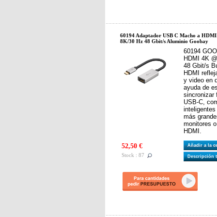
60194 Adaptador USB C Macho a HDMI
8K/30 Hz 48 Gbit/s Aluminio Goobay
60194 GOOB
HDMI 4K @
48 Gbit/s B
HDMI reflej
y video en 
ayuda de es
sincronizar
USB-C, como
inteligentes
más grandes
monitores o
HDMI.
52,50 €
Añadir a la 
Stock : 87
Descripción 