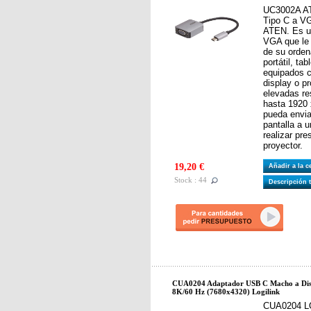
UC3002A AT
Tipo C a VG
ATEN. Es u
VGA que le p
de su orde
portátil, ta
equipados 
display o p
elevadas re
hasta 1920 
pueda envia
pantalla a 
realizar pr
proyector.
19,20 €
Añadir a la 
Stock : 44
Descripción 
CUA0204 Adaptador USB C Macho a Di
8K/60 Hz (7680x4320) Logilink
CUA0204 LO