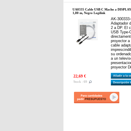
UA0335 Cable USB C Macho a DISPLA
1,80 m, Negro Logilink
AK-300333-
Adaptador 
2 a DP. El 
USB Type-C
directamente
proyector a
cable adapt
imprescindi
su ordenado
a un televis
presentacio
proyector D
22,69 €
Añadir a la 
Stock : 69
Descripción 