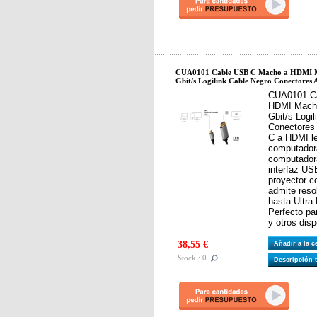
CUA0101 Cable USB C Macho a HDMI 
Gbit/s Logilink Cable Negro Conectores
CUA0101 C
HDMI Mach
Gbit/s Logi
Conectores
C a HDMI le
computadora 
computador
interfaz US
proyector c
admite reso
hasta Ultra
Perfecto p
y otros dis
38,55 €
Añadir a la 
Stock : 0
Descripción 