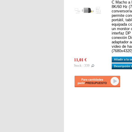
C Macho a
8K/60 Hz (7
conversor/
permite con
portátil, ta
equipada co
un monitor 
interfaz DP
conexión Di
adaptador a
video de ha
(7680x4320)
11,01 €
Añadir a la 
Stock : 339
Descripción 