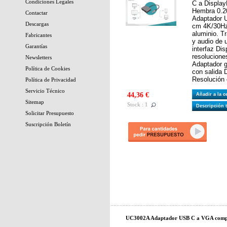
Condiciones Legales
C a Displa
Hembra 0.20
Contactar
Adaptador 
Descargas
cm 4K/30Hz,
aluminio. T
Fabricantes
y audio de 
Garantías
interfaz Di
resolucione
Newsletters
Adaptador g
Política de Cookies
con salida 
Resolución
Política de Privacidad
Servicio Técnico
44,36 €
Añadir a la 
Sitemap
Stock : 1
Descripción 
Solicitar Presupuesto
Suscripción Boletín
UC3002A Adaptador USB C a VGA compa