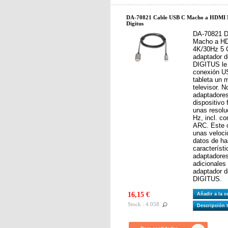
DA-70821 Cable USB C Macho a HDMI M
Digitus
DA-70821 D
Macho a H
4K/30Hz 5 G
adaptador 
DIGITUS le 
conexión U
tableta un m
televisor. N
adaptadores
dispositivo 
unas resolu
Hz, incl. c
ARC. Este c
unas veloci
datos de ha
característ
adaptadores
adicionales 
adaptador 
DIGITUS.
16,15 €
Añadir a la 
Stock : 4.058
Descripción 