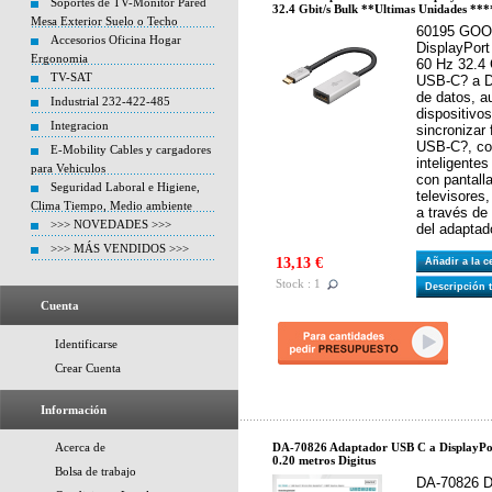
Soportes de TV-Monitor Pared
32.4 Gbit/s Bulk **Ultimas Unidades ***
Mesa Exterior Suelo o Techo
60195 GOOB
Accesorios Oficina Hogar
DisplayPor
Ergonomia
60 Hz 32.4 
TV-SAT
USB-C? a Di
de datos, a
Industrial 232-422-485
dispositivo
Integracion
sincronizar
USB-C?, com
E-Mobility Cables y cargadores
inteligentes
para Vehiculos
con pantal
Seguridad Laboral e Higiene,
televisores
Clima Tiempo, Medio ambiente
a través de
>>> NOVEDADES >>>
del adaptad
>>> MÁS VENDIDOS >>>
13,13 €
Añadir a la 
Stock : 1
Descripción 
Cuenta
Identificarse
Crear Cuenta
Información
Acerca de
DA-70826 Adaptador USB C a Display
0.20 metros Digitus
Bolsa de trabajo
DA-70826 D