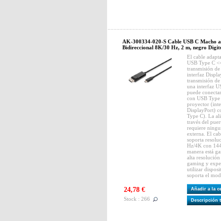
AK-300334-020-S Cable USB C Macho
Bidireccional 8K/30 Hz, 2 m, negro Digit
El cable adap
USB Type C <=
transmisión de
interfaz Displ
transmisión de
una interfaz U
puede conectar
con USB Type C
proyector (inte
DisplayPort) c
Type C). La ali
través del pue
requiere ningu
externa. El ca
soporta resol
Hz/4K con 144
manera está ga
alta resolución
gaming y expe
utilizar dispo
soporta el mod
24,78 €
Añadir a la 
Stock : 266
Descripción 