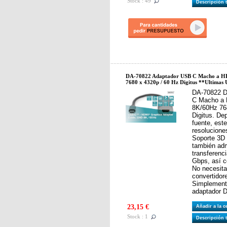
Stock : 49
Descripción 
DA-70822 Adaptador USB C Macho a 
7680 x 4320p / 60 Hz Digitus **Ultimas
DA-70822 D
C Macho a
8K/60Hz 76
Digitus. De
fuente, est
resolucione
Soporte 3D
también adm
transferenc
Gbps, así 
No necesita
convertidor
Simplemente
adaptador 
23,15 €
Añadir a la 
Stock : 1
Descripción 