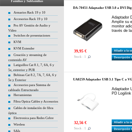
Familias y Subfamilias
DA-70451 Adaptador USB 3.0 a DVI Digi
Armarios Rack 19 y 10
Adaptador 
Accesorios Rack 19 y 10
Amplíe su e
Pro AV Gestión de Audio y
monitor adi
través de l
Vídeo
Switches de presentaciones
KVM
KVM Extender
39,95 €
Añadir a la 
Creación y streaming de
Stock : 1
Descripción 
contenido AV
Latiguillos Cat 8.1, 7, 6A, 6 y
5e, extrerior y PUR
Bobinas Cat 8.2, 7A, 7, 6A, 6 y
UA0259 Adaptador USB 3.1 Tipo C a VG
5e y Exterior
Accesorios para Sistema de
Adaptador 
cableado Estructurado
PD Logilink
Herramientas
Fibra Optica Cables y Accesorios
Cables de instalación de fibra
óptica
Electronica para Redes Cobre
32,56 €
Añadir a la 
Wireless
Stock : 1
Descripción 
SAIs