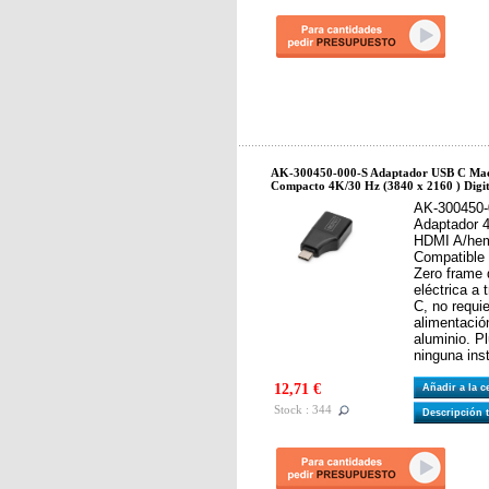
AK-300450-000-S Adaptador USB C M
Compacto 4K/30 Hz (3840 x 2160 ) Digi
AK-300450-
Adaptador 
HDMI A/hem
Compatible 
Zero frame 
eléctrica a
C, no requi
alimentació
aluminio. P
ninguna ins
12,71 €
Añadir a la 
Stock : 344
Descripción 