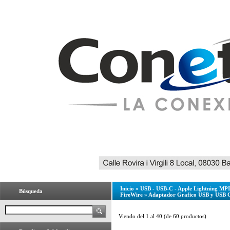
Inicio
»
USB - USB-C - Apple Lightning MPI 
Búsqueda
FireWire
»
Adaptador Grafico USB y USB 
Viendo del
1
al
40
(de
60
productos)