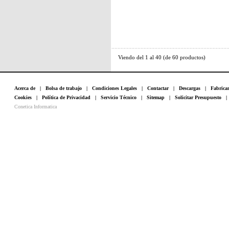
Viendo del
1
al
40
(de
60
productos)
Acerca de
|
Bolsa de trabajo
|
Condiciones Legales
|
Contactar
|
Descargas
|
Fabrica
Cookies
|
Política de Privacidad
|
Servicio Técnico
|
Sitemap
|
Solicitar Presupuesto
Conetica Informatica