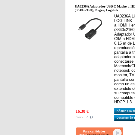
UA0236A Adaptador USB C Macho a H
(3840x2160), Negro, Logilink
UA0236A L
LOGILINK -
a HDMI He
(3840x2160)
Adaptador 
C/M a HDMI
0,15 m de L
reproducció
pantalla a 
adaptador p
conectarse 
Macbook/Ch
notebook co
monitor, TV
pantalla co
como un esp
extendido de
su computad
compatible
HDCP 1.3.
16,38 €
Añadir a la 
Stock : 2
Descripción 