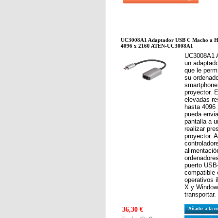
UC3008A1 Adaptador USB C Macho a 
4096 x 2160 ATEN-UC3008A1
UC3008A1 A
un adaptad
que le permi
su ordenador
smartphone 
proyector.
elevadas re
hasta 4096 
pueda envia
pantalla a 
realizar pr
proyector. 
controlador
alimentació
ordenadore
puerto USB
compatible 
operativos 
X y Window
transportar.
36,30 €
Añadir a la 