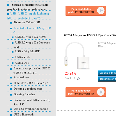
Sistema de transferencia fiable
para la alimentación redundante
USB - USB-C - Apple Lightning
MPI - Thunderbolt - FireWire
Todos los Cables USB
Adaptador Grafico USB y USB
C
66260 Adaptador USB 3.1 Tipo C a VGA
USB 3.0 y tipo C a HDMI
USB 3.0 y tipo C a Conexion
66260 Adapta
Blanco
mixta
USB a DP y MiniDP
USB a VGA
USB a DVI
Extensor Amplificador USB C
y USB 3.0, 2.0, 1.1
25,24 €
Añadir a la 
Adaptadores
Stock : 0
Descripción 
Hubs USB 2.0 3.0 Tipo A y C
Docking y multipuertos
Docking Switches
Convertidores USB a Paralelo,
Sata, PS2
Usb a Convertidor de sonido
USB a Bluetooth