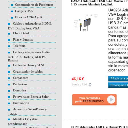
UA0234 Adaptador USB A 3.0 Macho a
0.15 metros Aluminio Logilink
Conmutadores de Perifericos
UA0234 Ada
Gadgets USB
VGA Logilin
Firewire 1394 A y B
que USB 2.0
USB 3.0 pr
Cables y Adaptadores HDMI,
banda más a
DVI, DisplayPort, VGA
contenido d
Electricidad
Para agrega
Pilas y Baterias
para su co
conéctela y
Telefonia
una tarjeta 
Cables y adaptadores Audio,
alimentada 
Jack, RCA, Toslink, XLR PA,
la forma má
Banana
capacidad gr
Cables de Datos y SCSI
sin la moles
ordenador.
Organizador de cables
Cargadores
46,16 €
Añadir a la 
Perifericos
Stock : 454
Descripción 
Domotica
Fotovoltaico Energia Solar
Iluminacion
Accesorios SmartPhone y
Tablets
Mandos TV y Aire
acondicionado
60195 Adaptador USB C a DisplayPort 