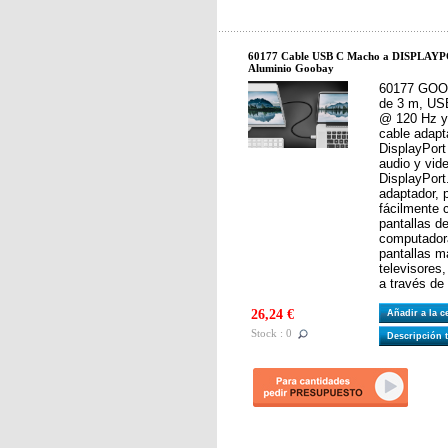
60177 Cable USB C Macho a DISPLAYP
Aluminio Goobay
60177 GOOB
de 3 m, US
@ 120 Hz y
cable adap
DisplayPort
audio y vid
DisplayPort
adaptador, 
fácilmente
pantallas de
computadora
pantallas 
televisores
a través de
26,24 €
Añadir a la 
Stock : 0
Descripción 