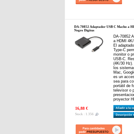
DA-70852 Adaptador USB C Macho a 
Negro Digitus
DA-70852 A
a HDMI 4K/3
El adaptad
Type-C perm
monitor o pr
USB-C. Res
(4K/30 Hz).
los sistema
Mac, Googl
es un acces
sea para co
portátil de 
televisor o 
presentacio
proyector 
16,88 €
Añadir a la 
Stock : 1.356
Descripción 