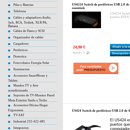
US4224 Switch de periféricos USB 2.0 d
Pilas y Baterias
essentials
Telefonia
US4224 Switch 
puertos ATEN 
Cables y adaptadores Audio,
Jack, RCA, Toslink, XLR PA,
Banana
Cables de Datos y SCSI
Organizador de cables
Cargadores
24,90 €
Añadir a la 
Perifericos
Stock : 3
Descripción 
Domotica
Fotovoltaico Energia Solar
Iluminacion
Accesorios SmartPhone y
Tablets
Mandos TV y Aire
acondicionado
Soportes de TV-Monitor Pared
Mesa Exterior Suelo o Techo
Accesorios Oficina Hogar
Ergonomia
US424 Switch de periféricos USB 2.0 de 
TV-SAT
El US424 es
Industrial 232-422-485
puertos que
Integracion
computador