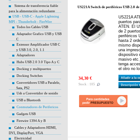
Sistema de transferencia fiable
US221A Switch de periféricos USB 2.0 de
para la alimentación redundante
USB - USB-C - Apple Lightning
US221A ATE
puertos par
MPI - Thunderbolt - FireWire
ATEN. El U
Todos los Cables USB
de 2 puerto
Adaptador Grafico USB y USB
periféricos
C
hasta 2 ord
Extensor Amplificador USB C
mismo dispo
una impreso
y USB 3.0, 2.0, 1.1
dispositivo
Adaptadores
masivo etc.
Hubs USB 2.0 3.0 Tipo A y C
tenga acceso
el otro no l
Docking y multipuertos
Docking Switches
34,30 €
Añadir a la 
Convertidores USB a Paralelo,
Stock : 105
Descripción 
Sata, PS2
Usb a Convertidor de sonido
USB a Bluetooth
Conmutadores de Perifericos
Gadgets USB
Firewire 1394 A y B
Cables y Adaptadores HDMI,
DVI, DisplayPort, VGA
Electricidad