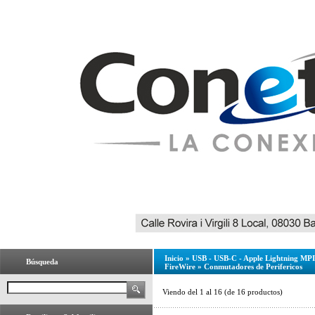
Inicio
»
USB - USB-C - Apple Lightning MPI 
Búsqueda
FireWire
»
Conmutadores de Perifericos
Viendo del
1
al
16
(de
16
productos)