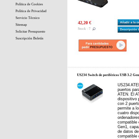
Política de Cookies
Política de Privacidad
Servicio Técnico
42,20 €
Añadir a la 
Sitemap
Stock : 7
Descripción 
Solicitar Presupuesto
Suscripción Boletín
US234 Switch de periféricos USB 3.2 Gen
US234 ATEN
puertos par
ATEN. El A
dispositivo 
con 2 puer
permite a l
cuatro disp
ordenadores
compatible 
Gen1, capaz
de datos de
compatible 