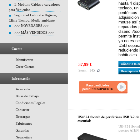
hasta 4 dis
E-Mobility Cables y cargadores
teclado, un
para Vehiculos
periféricos.
Seguridad Laboral e Higiene,
adquisición
Clima Tiempo, Medio ambiente
mouse así 
>>> NOVEDADES >>>
separados 
diseño ?tod
>>> MÁS VENDIDOS >>>
permite ins
ya no es ne
USB separa
Cuenta
reduciendo 
habituales.
Identificarse
37,99 €
Añadir a la 
Crear Cuenta
Stock : 145
Descripción 
Información
Acerca de
Bolsa de trabajo
Condiciones Legales
Contactar
Descargas
US4324 Switch de periféricos USB 3.2 d
essentials
Fabricantes
US4324 Switch 
Garantías
puertos ATEN 
Newsletters