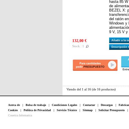
hasta 85 W 
de alimenta
BEZEL X: pe
transferenci
del ratón en
Windows y M
alimentació
9 V, 15 V y
132,00 €
Añadir a la 
Stock : 1
Descripción 
Viendo del
1
al
16
(de
16
productos)
Acerca de
|
Bolsa de trabajo
|
Condiciones Legales
|
Contactar
|
Descargas
|
Fabrica
Cookies
|
Política de Privacidad
|
Servicio Técnico
|
Sitemap
|
Solicitar Presupuesto
Conetica Informatica