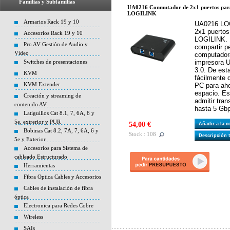
Familias y Subfamilias
UA0216 Conmutador de 2x1 puertos para
LOGILINK
Armarios Rack 19 y 10
UA0216 LOG
2x1 puertos
Accesorios Rack 19 y 10
LOGILINK. E
Pro AV Gestión de Audio y
compartir p
Vídeo
computador
Switches de presentaciones
impresora 
3.0. De est
KVM
fácilmente 
KVM Extender
PC para aho
espacio. E
Creación y streaming de
admitir tra
contenido AV
hasta 5 Gb
Latiguillos Cat 8.1, 7, 6A, 6 y
5e, extrerior y PUR
54,00 €
Añadir a la 
Bobinas Cat 8.2, 7A, 7, 6A, 6 y
Stock : 108
Descripción 
5e y Exterior
Accesorios para Sistema de
cableado Estructurado
Herramientas
Fibra Optica Cables y Accesorios
Cables de instalación de fibra
óptica
Electronica para Redes Cobre
Wireless
SAIs