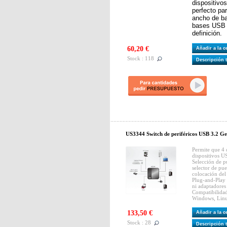
dispositivo
perfecto pa
ancho de b
bases USB 
definición.
60,20 €
Añadir a la 
Stock : 118
Descripción 
US3344 Switch de periféricos USB 3.2 Ge
Permite que 4
dispositivos 
Selección de pu
selector de pue
colocación del
Plug-and-Play 
ni adaptadores
Compatibilidad
Windows, Lin
133,50 €
Añadir a la 
Stock : 28
Descripción 