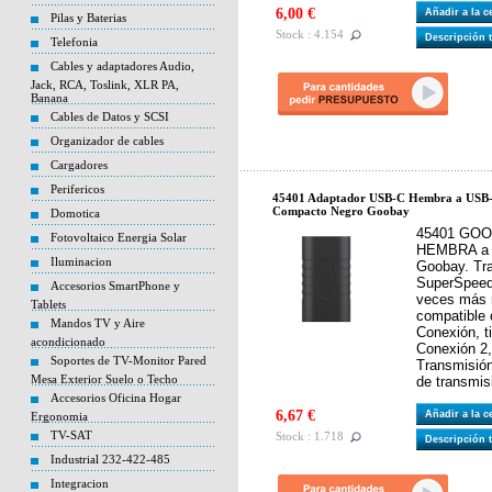
6,00 €
Añadir a la 
Pilas y Baterias
Stock : 4.154
Descripción 
Telefonia
Cables y adaptadores Audio,
Jack, RCA, Toslink, XLR PA,
Banana
Cables de Datos y SCSI
Organizador de cables
Cargadores
Perifericos
45401 Adaptador USB-C Hembra a USB
Compacto Negro Goobay
Domotica
45401 GOO
Fotovoltaico Energia Solar
HEMBRA a 
Iluminacion
Goobay. Tr
SuperSpeed
Accesorios SmartPhone y
veces más 
Tablets
compatible 
Mandos TV y Aire
Conexión, 
acondicionado
Conexión 2
Soportes de TV-Monitor Pared
Transmisión
Mesa Exterior Suelo o Techo
de transmisi
Accesorios Oficina Hogar
6,67 €
Añadir a la 
Ergonomia
TV-SAT
Stock : 1.718
Descripción 
Industrial 232-422-485
Integracion