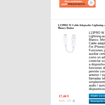
L13PRO W Cable Adaptador Lightning-
Blanco Dudao
L13PRO W -
Lightning-
Blanco. Min
Cable adapt
For iPhone)
Funciones p
auxiliar cer
como un ada
conectar su
a dispositi
funciones d
permite con
anterior / s
llamadas te
simplemente
audio / auri
dispositivo
17,44 €
Añadir a la 
Stock : 523
Descripción 