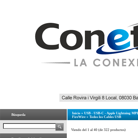
Inicio
»
USB - USB-C - Apple Lightning MPI 
Búsqueda
FireWire
»
Todos los Cables USB
Viendo del
1
al
40
(de
322
productos)