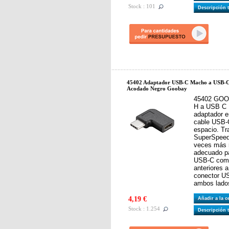
Stock : 101
Descripción 
45402 Adaptador USB-C Macho a USB-
Acodado Negro Goobay
45402 GOO
H a USB C 
adaptador e
cable USB-
espacio. Tr
SuperSpeed
veces más 
adecuado p
USB-C comp
anteriores 
conector US
ambos lado
4,19 €
Añadir a la 
Stock : 1.254
Descripción 