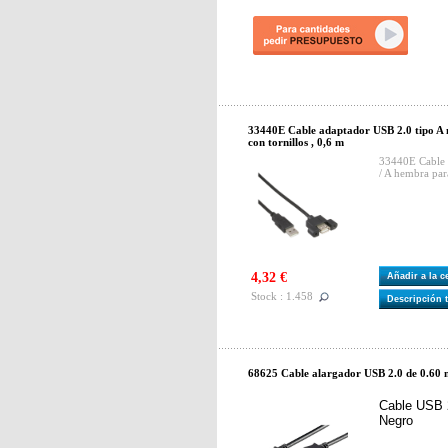
33440E Cable adaptador USB 2.0 tipo A 
con tornillos , 0,6 m
33440E Cable 
/ A hembra para
4,32 €
Añadir a la 
Stock : 1.458
Descripción 
68625 Cable alargador USB 2.0 de 0.60
Cable USB 
Negro