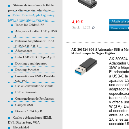
Sistema de transferencia fiable
para la alimentación redundante
USB - USB-C - Apple Lightning
MPI - Thunderbolt - FireWire
4,19 €
Añadir a la 
Todos los Cables USB
Stock : 1.263
Descripción 
Adaptador Grafico USB y USB
C
Extensor Amplificador USB C
y USB 3.0, 2.0, 1.1
AK-300524-000-S Adaptador USB-A Ma
Adaptadores
5Gb/s Compacto Negro Digitus
Hubs USB 2.0 3.0 Tipo A y C
AK-300524-
Adaptador 
Docking y multipuertos
15W 5 Gbps
Docking Switches
El adaptad
a USB-C le 
Convertidores USB a Paralelo,
aparatos U
Sata, PS2
una conexi
Usb a Convertidor de sonido
adaptador e
USB a Bluetooth
especificac
transmisión
Conmutadores de Perifericos
y ofrece un
Gadgets USB
W (3 A). Da
al conecto
Firewire 1394 A y B
entre las v
Cables y Adaptadores HDMI,
2.0 si esta
DVI, DisplayPort, VGA
conexión U
Electricidad