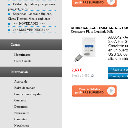
E-Mobility Cables y cargadores
para Vehiculos
Seguridad Laboral e Higiene,
Clima Tiempo, Medio ambiente
>>> NOVEDADES >>>
AU0042 Adaptador USB-C Macho a US
>>> MÁS VENDIDOS >>>
Compacto Plata Logilink Bulk
AU0042 - A
3.0 A H 5 
Cuenta
Convierte u
en un puert
USB 3.0 de 
Identificarse
alta veloci
Crear Cuenta
2,63 €
Añadir a la 
Información
Stock : 3.486
Descripción 
Acerca de
Bolsa de trabajo
Condiciones Legales
Contactar
Descargas
Fabricantes
Garantías
Newsletters