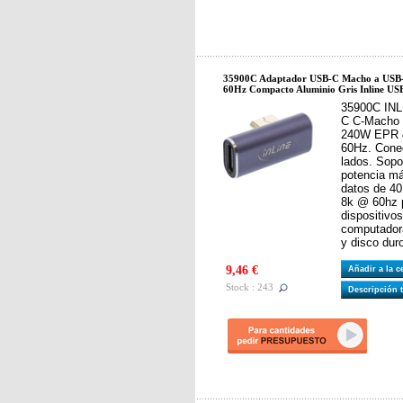
35900C Adaptador USB-C Macho a USB
60Hz Compacto Aluminio Gris Inline US
35900C INL
C C-Macho 
240W EPR 
60Hz. Conec
lados. Sop
potencia má
datos de 40
8k @ 60hz p
dispositivo
computadora 
y disco dur
9,46 €
Añadir a la 
Stock : 243
Descripción 