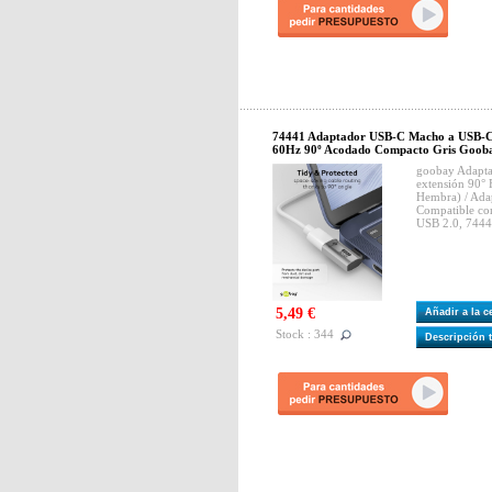
74441 Adaptador USB-C Macho a USB-
60Hz 90º Acodado Compacto Gris Goob
goobay Adapt
extensión 90°
Hembra) / Ad
Compatible con
USB 2.0, 744
5,49 €
Añadir a la 
Stock : 344
Descripción 