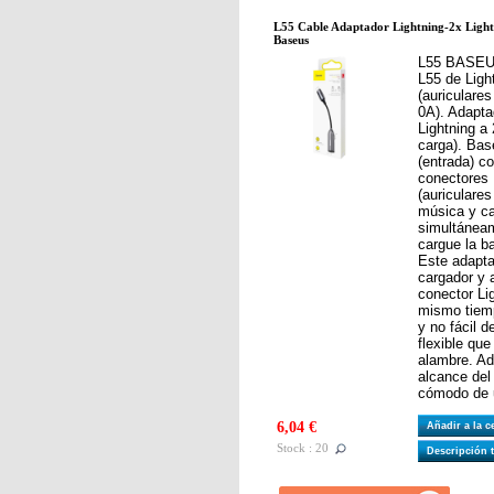
L55 Cable Adaptador Lightning-2x Lightn
Baseus
L55 BASEUS
L55 de Ligh
(auriculares
0A). Adapt
Lightning a 
carga). Bas
(entrada) c
conectores 
(auriculare
música y ca
simultánea
cargue la b
Este adapta
cargador y 
conector Lig
mismo tiemp
y no fácil 
flexible que
alambre. A
alcance del
cómodo de 
6,04 €
Añadir a la 
Stock : 20
Descripción 