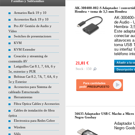
Familias y Subfamilias
AK-300400-002-S Adaptador / converti
Hembra + toma de 3,5 mm Hembra
Armarios Rack 19 y 10
AK-300400-
Accesorios Rack 19 y 10
de Audio -
Pro AV Gestión de Audio y
Hembra- 3,
Este adapta
Vídeo
conectar aur
Switches de presentaciones
altavoces a
KVM
toma USB T
su interfaz
KVM Extender
teléfono inte
Creación y streaming de
contenido AV
21,01 €
Añadir a la 
Latiguillos Cat 8.1, 7, 6A, 6 y
Stock : 150
Descripción 
5e, extrerior y PUR
Bobinas Cat 8.2, 7A, 7, 6A, 6 y
5e y Exterior
Accesorios para Sistema de
cableado Estructurado
Herramientas
Fibra Optica Cables y Accesorios
Cables de instalación de fibra
56635 Adaptador USB C Macho a Micro
óptica
Negro Goobay
Electronica para Redes Cobre
Adaptador 
Wireless
Negro Goob
SAIs