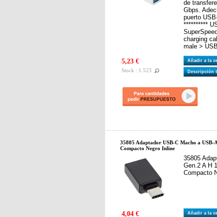
de transfer
Gbps. Adec
puerto USB-
********** 
SuperSpeed
charging ca
male > USB 
5,23 €
Añadir a la 
Stock : 1.523
Descripción 
35805 Adaptador USB-C Macho a USB-
Compacto Negro Inline
35805 Adap
Gen.2 A H
Compacto 
4,04 €
Añadir a la 