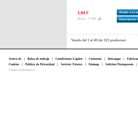
3,04 €
Añadir a la 
Stock : 5.589
Descripción 
Viendo del
1
al
40
(de
322
productos)
Acerca de
|
Bolsa de trabajo
|
Condiciones Legales
|
Contactar
|
Descargas
|
Fabrica
Cookies
|
Política de Privacidad
|
Servicio Técnico
|
Sitemap
|
Solicitar Presupuesto
Conetica Informatica