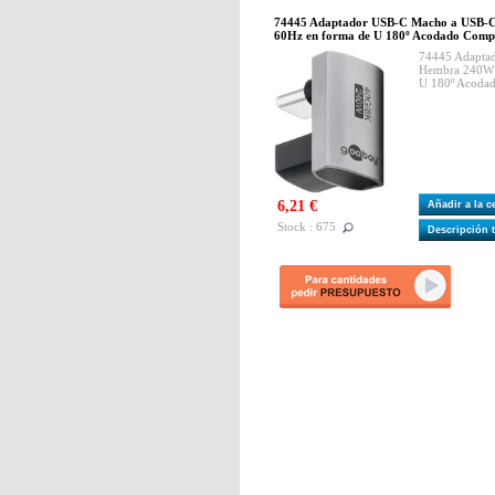
74445 Adaptador USB-C Macho a USB-
60Hz en forma de U 180º Acodado Com
74445 Adapta
Hembra 240W 
U 180º Acoda
6,21 €
Añadir a la 
Stock : 675
Descripción 