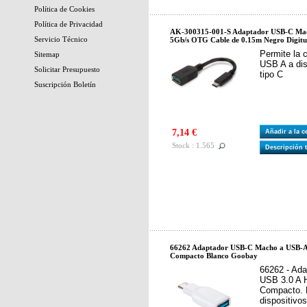
Política de Cookies
Política de Privacidad
AK-300315-001-S Adaptador USB-C Ma
Servicio Técnico
5Gb/s OTG Cable de 0.15m Negro Digitu
Permite la 
Sitemap
USB A a dis
Solicitar Presupuesto
tipo C
Suscripción Boletín
7,14 €
Añadir a la 
Stock : 1.565
Descripción 
66262 Adaptador USB-C Macho a USB-
Compacto Blanco Goobay
66262 - Ad
USB 3.0 A 
Compacto. P
dispositiv