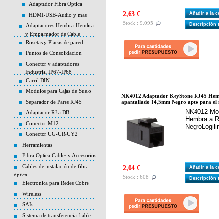
Adaptador Fibra Optica
2,63 €
Añadir a la 
HDMI-USB-Audio y mas
Stock : 9.095
Descripción 
Adaptadores Hembra-Hembra
y Empalmador de Cable
Rosetas y Placas de pared
Puntos de Consolidacion
Conector y adaptadores
Industrial IP67-IP68
Carril DIN
Modulos para Cajas de Suelo
NK4012 Adaptador KeyStone RJ45 Hem
Separador de Pares RJ45
apantallado 14,5mm Negro apto para el 
NK4012 Mod
Adaptador RJ a DB
Hembra a 
Conector M12
NegroLogili
Conector UG-UR-UY2
Herramientas
Fibra Optica Cables y Accesorios
Cables de instalación de fibra
2,04 €
Añadir a la 
óptica
Stock : 608
Descripción 
Electronica para Redes Cobre
Wireless
SAIs
Sistema de transferencia fiable