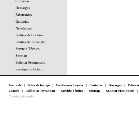
Contactar
Descargas
Fabricantes
Garantías
Newsletters
Política de Cookies
Política de Privacidad
Servicio Técnico
Sitemap
Solicitar Presupuesto
Suscripción Boletín
Acerca de
|
Bolsa de trabajo
|
Condiciones Legales
|
Contactar
|
Descargas
|
Fabrica
Cookies
|
Política de Privacidad
|
Servicio Técnico
|
Sitemap
|
Solicitar Presupuesto
Conetica Informatica