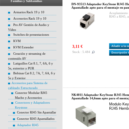
Familias y Subfamilias
DN-93513 Adaptador KeyStone RJ45 He
Apantallado apto para el montaje en pan
Armarios Rack 19 y 10
Acoplamiento 
RJ45 a RJ45, a
Accesorios Rack 19 y 10
Pro AV Gestión de Audio y
Vídeo
Switches de presentaciones
KVM
3,11 €
Añadir a la 
KVM Extender
Stock : 5.484
Descripción 
Creación y streaming de
contenido AV
Latiguillos Cat 8.1, 7, 6A, 6 y
5e, extrerior y PUR
Bobinas Cat 8.2, 7A, 7, 6A, 6 y
5e y Exterior
Accesorios para Sistema de
cableado Estructurado
Conector Modular RJ45
NK4011 Adaptador KeyStone RJ45 Hem
Macho y Accesorios
Apantallado 14,6mm apto para el montaj
Conectores y Adaptadores
Modulo Key
Keystone
RJ45 Hembr
Conector RJ45 Sin Apantallar
Conector RJ45 Apantallados
Adaptador RJ45