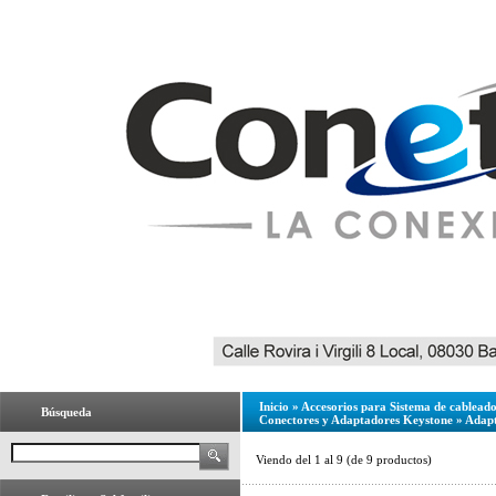
Inicio
»
Accesorios para Sistema de cablead
Búsqueda
Conectores y Adaptadores Keystone
»
Adap
Viendo del
1
al
9
(de
9
productos)