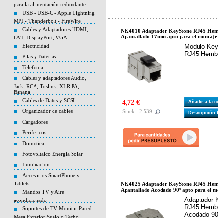
para la alimentación redundante
USB - USB-C - Apple Lightning
MPI - Thunderbolt - FireWire
Cables y Adaptadores HDMI,
NK4010 Adaptador KeyStone RJ45 Hem
Apantallado 17mm apto para el montaje 
DVI, DisplayPort, VGA
Electricidad
Modulo Key
RJ45 Hembr
Pilas y Baterias
Telefonia
Cables y adaptadores Audio,
Jack, RCA, Toslink, XLR PA,
Banana
Cables de Datos y SCSI
4,72 €
Añadir a la 
Organizador de cables
Stock : 2.539
Descripción 
Cargadores
Perifericos
Domotica
Fotovoltaico Energia Solar
Iluminacion
Accesorios SmartPhone y
Tablets
NK4025 Adaptador KeyStone RJ45 Hem
Apantallado Acodado 90º apto para el mo
Mandos TV y Aire
Adaptador 
acondicionado
RJ45 Hembr
Soportes de TV-Monitor Pared
Acodado 90º
Mesa Exterior Suelo o Techo