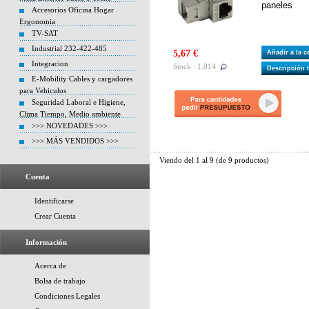
paneles
Accesorios Oficina Hogar
Ergonomia
TV-SAT
Industrial 232-422-485
5,67 €
Añadir a la 
Integracion
Stock : 1.014
Descripción 
E-Mobility Cables y cargadores
para Vehiculos
Seguridad Laboral e Higiene,
Clima Tiempo, Medio ambiente
>>> NOVEDADES >>>
>>> MÁS VENDIDOS >>>
Viendo del
1
al
9
(de
9
productos)
Cuenta
Identificarse
Crear Cuenta
Información
Acerca de
Bolsa de trabajo
Condiciones Legales