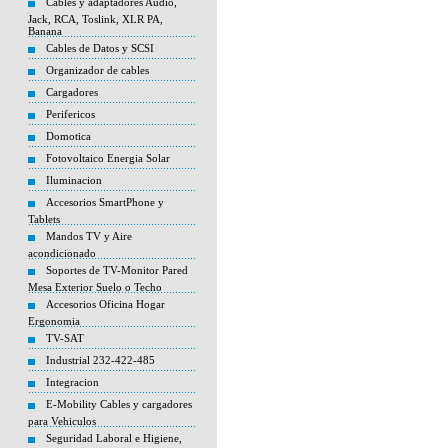
Cables y adaptadores Audio,
Jack, RCA, Toslink, XLR PA,
Banana
Cables de Datos y SCSI
Organizador de cables
Cargadores
Perifericos
Domotica
Fotovoltaico Energia Solar
Iluminacion
Accesorios SmartPhone y
Tablets
Mandos TV y Aire
acondicionado
Soportes de TV-Monitor Pared
Mesa Exterior Suelo o Techo
Accesorios Oficina Hogar
Ergonomia
TV-SAT
Industrial 232-422-485
Integracion
E-Mobility Cables y cargadores
para Vehiculos
Seguridad Laboral e Higiene,