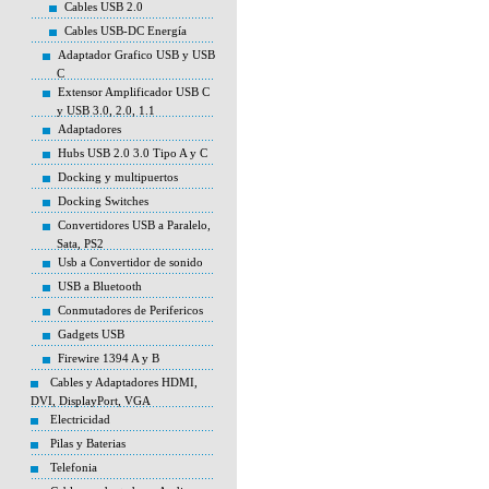
Cables USB 2.0
Cables USB-DC Energía
Adaptador Grafico USB y USB
C
Extensor Amplificador USB C
y USB 3.0, 2.0, 1.1
Adaptadores
Hubs USB 2.0 3.0 Tipo A y C
Docking y multipuertos
Docking Switches
Convertidores USB a Paralelo,
Sata, PS2
Usb a Convertidor de sonido
USB a Bluetooth
Conmutadores de Perifericos
Gadgets USB
Firewire 1394 A y B
Cables y Adaptadores HDMI,
DVI, DisplayPort, VGA
Electricidad
Pilas y Baterias
Telefonia