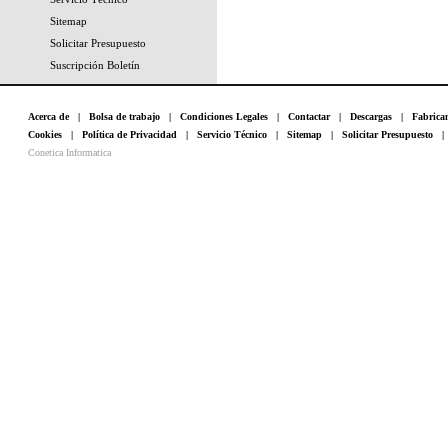
Sitemap
Solicitar Presupuesto
Suscripción Boletín
Acerca de
|
Bolsa de trabajo
|
Condiciones Legales
|
Contactar
|
Descargas
|
Fabrica
Cookies
|
Política de Privacidad
|
Servicio Técnico
|
Sitemap
|
Solicitar Presupuesto
Conetica Informatica