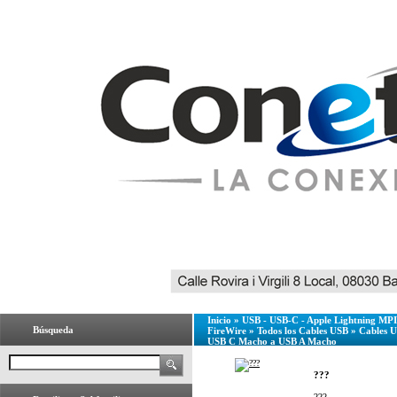
Inicio
»
USB - USB-C - Apple Lightning MPI 
Búsqueda
FireWire
»
Todos los Cables USB
»
Cables 
USB C Macho a USB A Macho
???