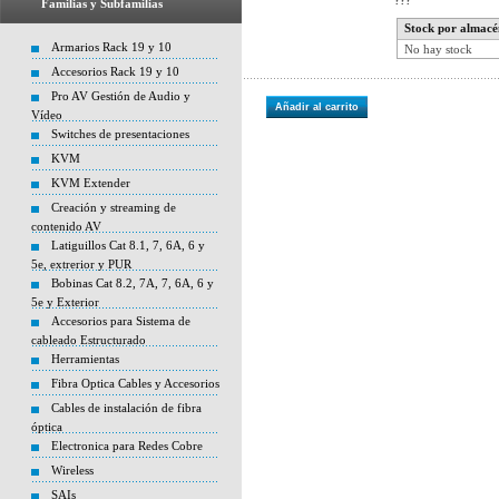
???
Familias y Subfamilias
Stock por almacé
Armarios Rack 19 y 10
No hay stock
Accesorios Rack 19 y 10
Pro AV Gestión de Audio y
Añadir al carrito
Vídeo
Switches de presentaciones
KVM
KVM Extender
Creación y streaming de
contenido AV
Latiguillos Cat 8.1, 7, 6A, 6 y
5e, extrerior y PUR
Bobinas Cat 8.2, 7A, 7, 6A, 6 y
5e y Exterior
Accesorios para Sistema de
cableado Estructurado
Herramientas
Fibra Optica Cables y Accesorios
Cables de instalación de fibra
óptica
Electronica para Redes Cobre
Wireless
SAIs