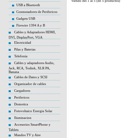
Viendo del
1
al
5
(de
5
productos)
USB a Bluetooth
Conmutadores de Perifericos
Gadgets USB
Firewire 1394 A y B
Cables y Adaptadores HDMI,
DVI, DisplayPort, VGA
Electricidad
Pilas y Baterias
Telefonia
Cables y adaptadores Audio,
Jack, RCA, Toslink, XLR PA,
Banana
Cables de Datos y SCSI
Organizador de cables
Cargadores
Perifericos
Domotica
Fotovoltaico Energia Solar
Iluminacion
Accesorios SmartPhone y
Tablets
Mandos TV y Aire