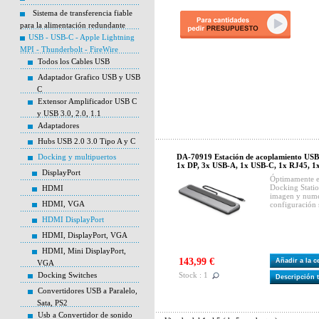
Sistema de transferencia fiable
para la alimentación redundante
USB - USB-C - Apple Lightning
MPI - Thunderbolt - FireWire
Todos los Cables USB
Adaptador Grafico USB y USB
C
Extensor Amplificador USB C
y USB 3.0, 2.0, 1.1
Adaptadores
Hubs USB 2.0 3.0 Tipo A y C
Docking y multipuertos
DA-70919 Estación de acoplamiento USB
1x DP, 3x USB-A, 1x USB-C, 1x RJ45, 1
DisplayPort
Óptimamente e
Docking Statio
HDMI
imagen y nume
HDMI, VGA
configuración 
HDMI DisplayPort
HDMI, DisplayPort, VGA
HDMI, Mini DisplayPort,
143,99 €
Añadir a la 
VGA
Docking Switches
Stock : 1
Descripción 
Convertidores USB a Paralelo,
Sata, PS2
Usb a Convertidor de sonido