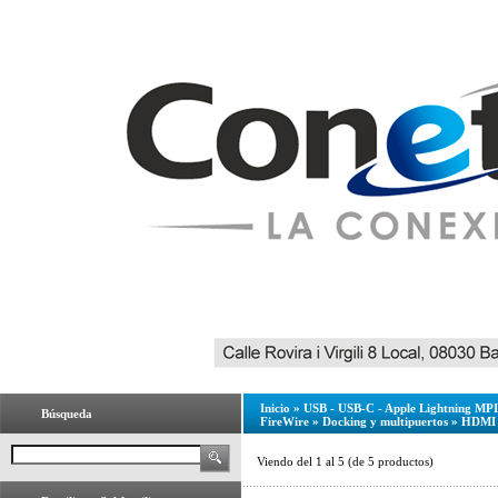
Inicio
»
USB - USB-C - Apple Lightning MPI 
Búsqueda
FireWire
»
Docking y multipuertos
»
HDMI 
Viendo del
1
al
5
(de
5
productos)