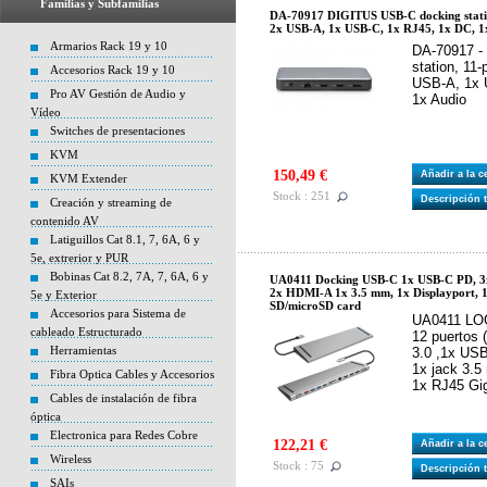
Familias y Subfamilias
DA-70917 DIGITUS USB-C docking stati
2x USB-A, 1x USB-C, 1x RJ45, 1x DC, 1
Armarios Rack 19 y 10
DA-70917 -
station, 11
Accesorios Rack 19 y 10
USB-A, 1x 
Pro AV Gestión de Audio y
1x Audio
Vídeo
Switches de presentaciones
KVM
150,49 €
Añadir a la 
KVM Extender
Stock : 251
Descripción 
Creación y streaming de
contenido AV
Latiguillos Cat 8.1, 7, 6A, 6 y
5e, extrerior y PUR
Bobinas Cat 8.2, 7A, 7, 6A, 6 y
UA0411 Docking USB-C 1x USB-C PD, 3
2x HDMI-A 1x 3.5 mm, 1x Displayport, 1
5e y Exterior
SD/microSD card
Accesorios para Sistema de
UA0411 LOG
cableado Estructurado
12 puertos
Herramientas
3.0 ,1x US
1x jack 3.5
Fibra Optica Cables y Accesorios
1x RJ45 Gi
Cables de instalación de fibra
óptica
Electronica para Redes Cobre
122,21 €
Añadir a la 
Wireless
Stock : 75
Descripción 
SAIs