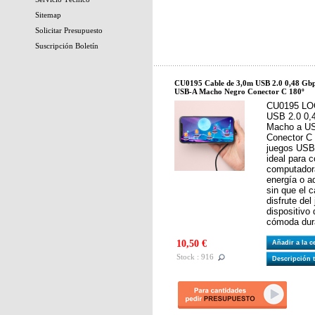
Sitemap
Solicitar Presupuesto
Suscripción Boletín
CU0195 Cable de 3,0m USB 2.0 0,48 G
USB-A Macho Negro Conector C 180º
CU0195 LOG
USB 2.0 0
Macho a U
Conector C 
juegos USB
ideal para c
computadora
energía o a
sin que el c
disfrute del
dispositivo
cómoda dura
10,50 €
Añadir a la 
Stock : 916
Descripción 