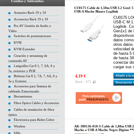
Familias y Subfamilias
CU0175 Cable de 1,50m USB 3.2 Gen1 
USB-A Macho Blanco Logilink
Armarios Rack 19 y 10
CU0175 LOG
Accesorios Rack 19 y 10
USB-C M 1.
Pro AV Gestión de Audio y
Logilink. C
Gen1x1 de L
Vídeo
dispositivo
Switches de presentaciones
datos como 
KVM
otros datos
velocidad d
KVM Extender
de hasta 5
Creación y streaming de
de hasta 3A.
contenido AV
conectar di
Latiguillos Cat 8.1, 7, 6A, 6 y
cargar sus 
5e, extrerior y PUR
4,19 €
Bobinas Cat 8.2, 7A, 7, 6A, 6 y
Añadir a la 
5e y Exterior
Stock : 475
Descripción 
Accesorios para Sistema de
cableado Estructurado
Herramientas
Fibra Optica Cables y Accesorios
Cables de instalación de fibra
óptica
Electronica para Redes Cobre
Wireless
AK-300136-018-S Cable de 1,80m USB
Macho a USB-A Macho Negro Digitus **
SAIs