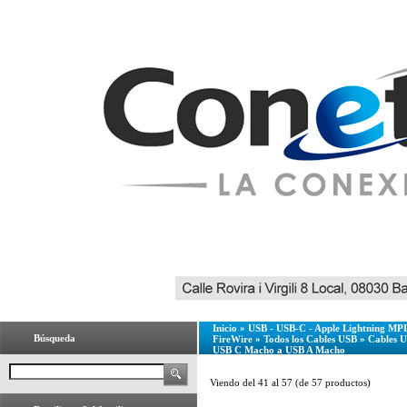
Inicio
»
USB - USB-C - Apple Lightning MPI 
Búsqueda
FireWire
»
Todos los Cables USB
»
Cables 
USB C Macho a USB A Macho
Viendo del
41
al
57
(de
57
productos)