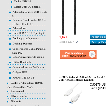
Cables USB 2.0
Cables USB-DC Energía
Adaptador Grafico USB y USB
C
Extensor Amplificador USB C
y USB 3.0, 2.0, 1.1
Adaptadores
Hubs USB 2.0 3.0 Tipo A y C
7,07 €
Añadir a la 
Docking y multipuertos
Stock : 2.137
Descripción 
Docking Switches
Convertidores USB a Paralelo,
Sata, PS2
Usb a Convertidor de sonido
USB a Bluetooth
Conmutadores de Perifericos
Gadgets USB
CU0176 Cable de 2,00m USB 3.2 Gen1 
Firewire 1394 A y B
USB-A Macho Blanco Logilink
Cables y Adaptadores HDMI,
CU0176 US
DVI, DisplayPort, VGA
Gen1 (USB3
Electricidad
Pilas y Baterias
Telefonia