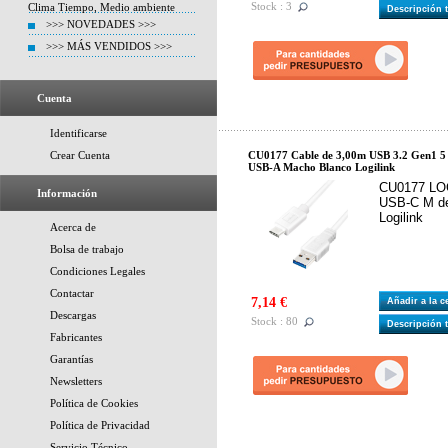
Stock : 3
Clima Tiempo, Medio ambiente
Descripción 
>>> NOVEDADES >>>
>>> MÁS VENDIDOS >>>
Cuenta
Identificarse
Crear Cuenta
CU0177 Cable de 3,00m USB 3.2 Gen1 
USB-A Macho Blanco Logilink
CU0177 LOG
Información
USB-C M de
Logilink
Acerca de
Bolsa de trabajo
Condiciones Legales
Contactar
7,14 €
Añadir a la 
Descargas
Stock : 80
Descripción 
Fabricantes
Garantías
Newsletters
Política de Cookies
Política de Privacidad
Servicio Técnico