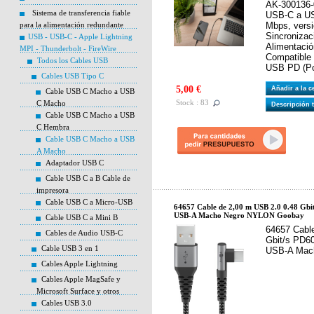
AK-300136-
Sistema de transferencia fiable
USB-C a US
para la alimentación redundante
Mbps, versi
Sincronizac
USB - USB-C - Apple Lightning
Alimentació
MPI - Thunderbolt - FireWire
Compatible 
Todos los Cables USB
USB PD (Po
Cables USB Tipo C
5,00 €
Añadir a la 
Cable USB C Macho a USB
Stock : 83
C Macho
Descripción 
Cable USB C Macho a USB
C Hembra
Cable USB C Macho a USB
A Macho
Adaptador USB C
Cable USB C a B Cable de
impresora
Cable USB C a Micro-USB
64657 Cable de 2,00 m USB 2.0 0.48 Gb
USB-A Macho Negro NYLON Goobay
Cable USB C a Mini B
64657 Cabl
Cables de Audio USB-C
Gbit/s PD6
Cable USB 3 en 1
USB-A Mac
Cables Apple Lightning
Cables Apple MagSafe y
Microsoft Surface y otros
Cables USB 3.0