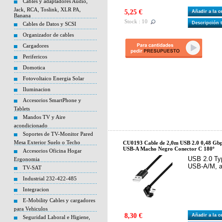
Cables y adaptadores Audio,
Jack, RCA, Toslink, XLR PA,
5,25 €
Añadir a la 
Banana
Stock : 10
Descripción 
Cables de Datos y SCSI
Organizador de cables
Cargadores
Perifericos
Domotica
Fotovoltaico Energia Solar
Iluminacion
Accesorios SmartPhone y
Tablets
Mandos TV y Aire
acondicionado
Soportes de TV-Monitor Pared
Mesa Exterior Suelo o Techo
CU0193 Cable de 2,0m USB 2.0 0,48 G
USB-A Macho Negro Conector C 180º
Accesorios Oficina Hogar
USB 2.0 Typ
Ergonomia
USB-A/M, al
TV-SAT
Industrial 232-422-485
Integracion
E-Mobility Cables y cargadores
para Vehiculos
8,30 €
Añadir a la 
Seguridad Laboral e Higiene,